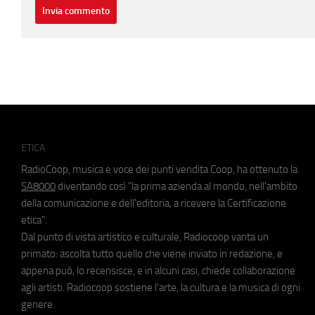
ETICA
RadioCoop, musica e voce dei punti vendita Coop, ha ottenuto la
SA8000
diventando così "la prima azienda al mondo, nell'ambito
della comunicazione e dell'editoria, a ricevere la Certificazione
etica".
Dal punto di vista artistico e culturale, Radiocoop vanta un
primato: ascolta tutto quello che viene inviato in redazione, e
appena può, lo recensisce, e in alcuni casi, chiede collaborazione
agli artisti. Radiocoop sostiene l'arte, la cultura e la musica di ogni
genere.