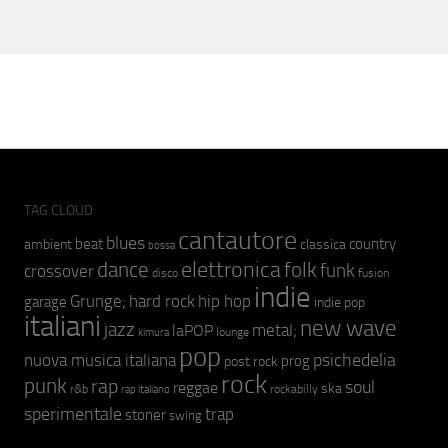
TAG CLOUD
cantautore
blues
beat
country
ambient
classica
bossa
elettronica
dance
folk
funk
crossover
fusion
disco
indie
hip hop
Grunge;
hard rock
garage
indie pop
italiani
new wave
jazz
metal;
laPOP
lounge
kimura
pop
psichedelia
nuova musica italiana
prog
post rock
rock
punk
rap
soul
reggae
ska
r&b
rockabilly
rap italiano
sperimentale
trap
stoner
swing