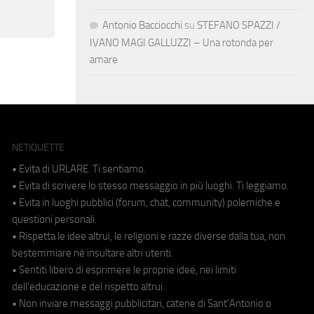
Antonio Bacciocchi
su
STEFANO SPAZZI /
IVANO MAGI GALLUZZI – Una rotonda per
amare
NETIQUETTE
• Evita di URLARE. Ti sentiamo.
• Evita di scrivere lo stesso messaggio in più luoghi. Ti leggiamo.
• Evita in luoghi pubblici (forum, chat, community) polemiche e
questioni personali.
• Rispetta le idee altrui, le religioni e razze diverse dalla tua, non
bestemmiare né insultare altri utenti.
• Sentiti libero di esprimere le proprie idee, nei limiti
dell'educazione e del rispetto altrui.
• Non inviare messaggi pubblicitari, catene di Sant'Antonio o