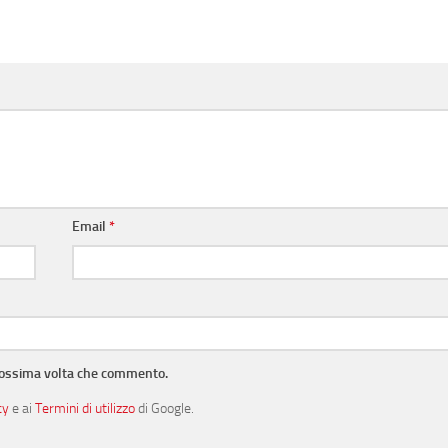
Email
*
prossima volta che commento.
cy
e ai
Termini di utilizzo
di Google.