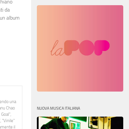
schiano
ti da
, un album
idendo una
Manu Chao
NUOVA MUSICA ITALIANA
 Goal",
 "Vinile"
namente il