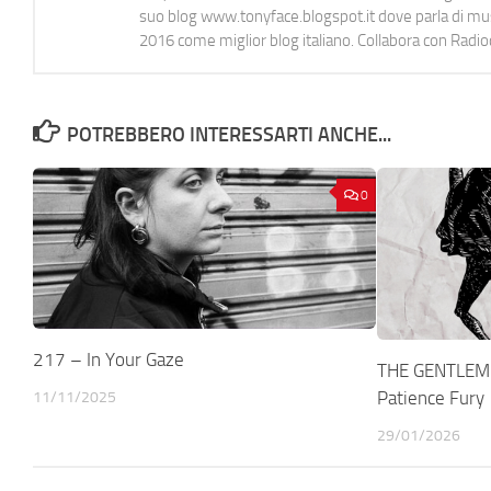
suo blog www.tonyface.blogspot.it dove parla di music
2016 come miglior blog italiano. Collabora con Radi
POTREBBERO INTERESSARTI ANCHE...
0
217 – In Your Gaze
THE GENTLEME
Patience Fury
11/11/2025
29/01/2026