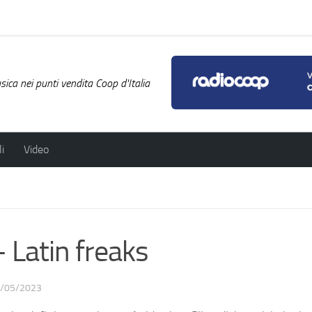
ica nei punti vendita Coop d'Italia
i
Video
atin freaks
/05/2023