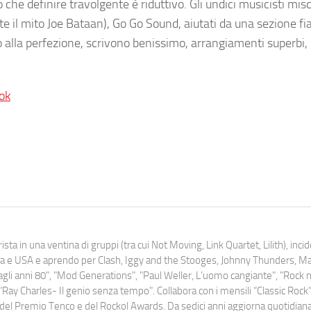
 che definire travolgente è riduttivo. Gli undici musicisti mi
ite il mito Joe Bataan), Go Go Sound, aiutati da una sezione fia
o alla perfezione, scrivono benissimo, arrangiamenti superbi
ok
ista in una ventina di gruppi (tra cui Not Moving, Link Quartet, Lilith), inc
uropa e USA e aprendo per Clash, Iggy and the Stooges, Johnny Thunders, 
o dagli anni 80", "Mod Generations", "Paul Weller, L’uomo cangiante", "Rock n
Ray Charles- Il genio senza tempo". Collabora con i mensili “Classic Rock”,
urati del Premio Tenco e del Rockol Awards. Da sedici anni aggiorna quotidia