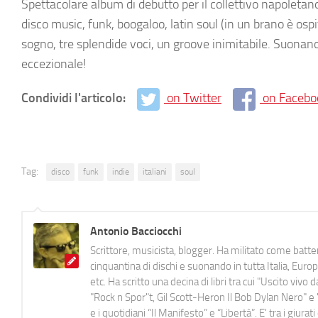
Spettacolare album di debutto per il collettivo napoletano
disco music, funk, boogaloo, latin soul (in un brano è osp
sogno, tre splendide voci, un groove inimitabile. Suonan
eccezionale!
Condividi l'articolo:
on Twitter
on Facebo
Tag:
disco
funk
indie
italiani
soul
Antonio Bacciocchi
Scrittore, musicista, blogger. Ha militato come batter
cinquantina di dischi e suonando in tutta Italia, E
etc. Ha scritto una decina di libri tra cui "Uscito viv
"Rock n Spor"t, Gil Scott-Heron Il Bob Dylan Nero" e "
e i quotidiani “Il Manifesto” e “Libertà”. E' tra i gi