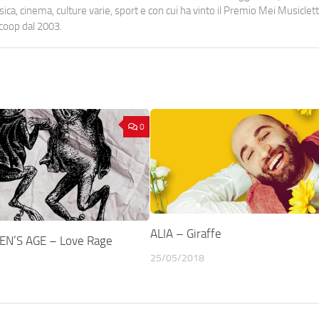
a, cinema, culture varie, sport e con cui ha vinto il Premio Mei Musiclett
ocoop dal 2003.
0
ALIA – Giraffe
N’S AGE – Love Rage
25/05/2018