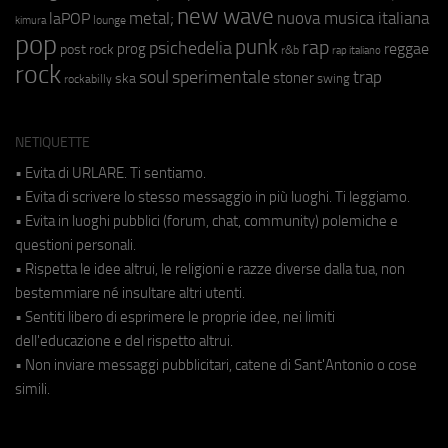
new wave
metal;
nuova musica italiana
laPOP
lounge
kimura
pop
punk
rap
psichedelia
reggae
prog
post rock
r&b
rap italiano
rock
soul
sperimentale
trap
stoner
ska
swing
rockabilly
NETIQUETTE
• Evita di URLARE. Ti sentiamo.
• Evita di scrivere lo stesso messaggio in più luoghi. Ti leggiamo.
• Evita in luoghi pubblici (forum, chat, community) polemiche e
questioni personali.
• Rispetta le idee altrui, le religioni e razze diverse dalla tua, non
bestemmiare né insultare altri utenti.
• Sentiti libero di esprimere le proprie idee, nei limiti
dell'educazione e del rispetto altrui.
• Non inviare messaggi pubblicitari, catene di Sant'Antonio o cose
simili.