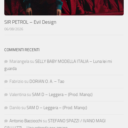
SIR PETROL – Evil Design
06/08/2026
COMMENTI RECENTI
Mariangela
su
SELLY BABY MODELLA ITALIA – Luna lei mi
guarda
Fabrizio
su
DORIAN O. A. – Tao
Valentina
su
SAM D – Leggera – (Prod. Manqc)
Danilo
su
SAM D – Leggera – (Prod. Manqc)
Antonio Bacciocchi
su
STEFANO SPAZZI / IVANO MAGI