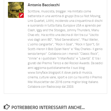
Antonio Bacciocchi
Scrittore, musicista, blogger. Ha militato come
batterista in una ventina di gruppi (tra cui Not Moving,
Link Quartet, Lilith), incidendo una cinquantina di dischi
e suonando in tutta Italia, Europa e USA e aprendo per
Clash, Iggy and the Stooges, Johnny Thunders, Manu
Chao etc. Ha scritto una decina di libri tra cui "Uscito
vivo dagli anni 80", "Mod Generations", "Paul Weller,
L’uomo cangiante", "Rock n Goal", "Rock n Spor"t, Gil
Scott-Heron Il Bob Dylan Nero" e "Ray Charles- Il genio
senza tempo". Collabora con i mensili “Classic Rock”,
"Vinile" e i quotidiani “Il Manifesto” e “Libertà”. E' tra i
giurati del Premio Tenco e del Rockol Awards. Da sedici
anni aggiorna quotidianamente il suo blog
www.tonyface.blogspot.it dove parla di musica,
cinema, culture varie, sport e con cui ha vinto il Premio
Mei Musicletter del 2016 come miglior blog italiano.
Collabora con Radiocoop dal 2003.
POTREBBERO INTERESSARTI ANCHE...