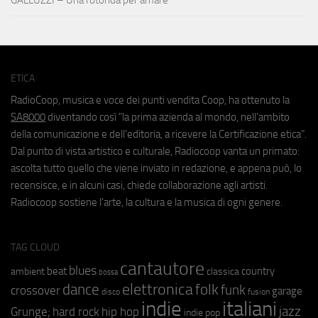
GALLUZZI – Una rotonda per amare
ETICA
RadioCoop, musica e voce dei punti vendita Coop, ha ottenuto la
SA8000
diventando così "la prima azienda al mondo, nell'ambito
della comunicazione e dell'editoria, a ricevere la Certificazione etica".
Dal punto di vista artistico e culturale, Radiocoop vanta un primato:
ascolta tutto quello che viene inviato in redazione, e appena può, lo
recensisce, e in alcuni casi, chiede collaborazione agli artisti.
Radiocoop sostiene l'arte, la cultura e la musica di ogni genere.
TAG CLOUD
cantautore
blues
beat
country
ambient
classica
bossa
elettronica
dance
folk
funk
crossover
garage
fusion
disco
indie
italiani
jazz
hip hop
Grunge;
hard rock
indie pop