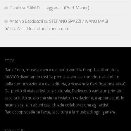
Danilo
su
SAM D – Leggera – (Prod. Manqc)
Antonio Bacciocchi
su
STEFANO SPAZZI / IVANO MAGI
GALLUZZI – Una rotonda per amare
ETICA
RadioCoop, musica e voce dei punti vendita Coop, ha ottenuto la
SA8000
diventando così "la prima azienda al mondo, nell'ambito
della comunicazione e dell'editoria, a ricevere la Certificazione etica".
Dal punto di vista artistico e culturale, Radiocoop vanta un primato:
ascolta tutto quello che viene inviato in redazione, e appena può, lo
recensisce, e in alcuni casi, chiede collaborazione agli artisti.
Radiocoop sostiene l'arte, la cultura e la musica di ogni genere.
TAG CLOUD