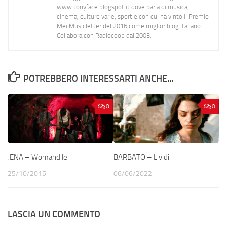
www.tonyface.blogspot.it dove parla di musica,
cinema, culture varie, sport e con cui ha vinto il Premio
Mei Musicletter del 2016 come miglior blog italiano.
Collabora con Radiocoop dal 2003.
POTREBBERO INTERESSARTI ANCHE...
0
0
JENA – Womandile
BARBATO – Lividi
25/10/2015
06/06/2022
LASCIA UN COMMENTO