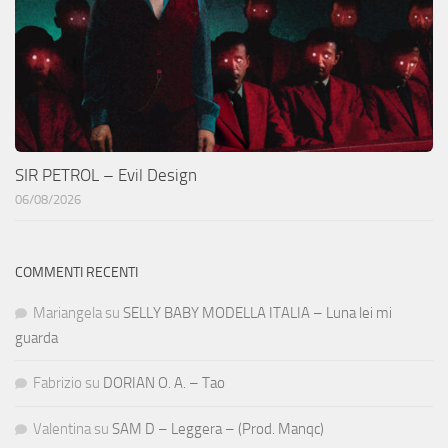
SIR PETROL – Evil Design
06/08/2026
COMMENTI RECENTI
Mariangela
su
SELLY BABY MODELLA ITALIA – Luna lei mi
guarda
Fabrizio
su
DORIAN O. A. – Tao
Valentina
su
SAM D – Leggera – (Prod. Manqc)