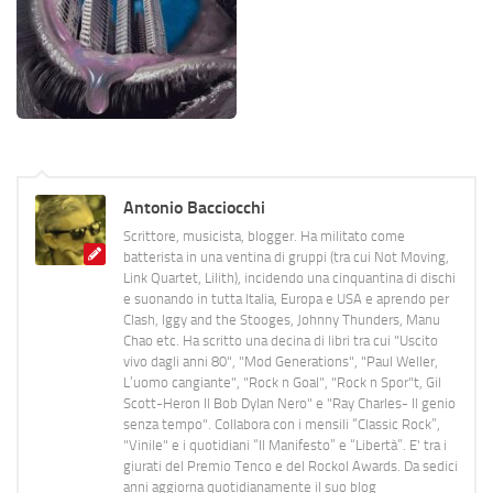
Antonio Bacciocchi
Scrittore, musicista, blogger. Ha militato come
batterista in una ventina di gruppi (tra cui Not Moving,
Link Quartet, Lilith), incidendo una cinquantina di dischi
e suonando in tutta Italia, Europa e USA e aprendo per
Clash, Iggy and the Stooges, Johnny Thunders, Manu
Chao etc. Ha scritto una decina di libri tra cui "Uscito
vivo dagli anni 80", "Mod Generations", "Paul Weller,
L’uomo cangiante", "Rock n Goal", "Rock n Spor"t, Gil
Scott-Heron Il Bob Dylan Nero" e "Ray Charles- Il genio
senza tempo". Collabora con i mensili “Classic Rock”,
"Vinile" e i quotidiani “Il Manifesto” e “Libertà”. E' tra i
giurati del Premio Tenco e del Rockol Awards. Da sedici
anni aggiorna quotidianamente il suo blog