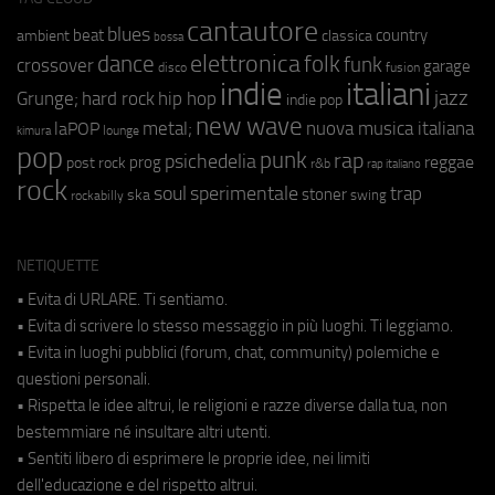
cantautore
blues
beat
country
ambient
classica
bossa
elettronica
dance
folk
funk
crossover
garage
fusion
disco
indie
italiani
jazz
hip hop
Grunge;
hard rock
indie pop
new wave
metal;
nuova musica italiana
laPOP
lounge
kimura
pop
punk
rap
psichedelia
reggae
prog
post rock
r&b
rap italiano
rock
soul
sperimentale
trap
stoner
ska
swing
rockabilly
NETIQUETTE
• Evita di URLARE. Ti sentiamo.
• Evita di scrivere lo stesso messaggio in più luoghi. Ti leggiamo.
• Evita in luoghi pubblici (forum, chat, community) polemiche e
questioni personali.
• Rispetta le idee altrui, le religioni e razze diverse dalla tua, non
bestemmiare né insultare altri utenti.
• Sentiti libero di esprimere le proprie idee, nei limiti
dell'educazione e del rispetto altrui.