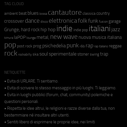
TAG CLOUD
cantautore
blues
beat
country
ambient
classica
bossa
elettronica
dance
folk
funk
crossover
garage
fusion
disco
indie
italiani
jazz
hip hop
Grunge;
hard rock
indie pop
new wave
metal;
nuova musica italiana
laPOP
lounge
kimura
pop
punk
rap
psichedelia
reggae
prog
post rock
r&b
rap italiano
rock
soul
sperimentale
trap
stoner
ska
swing
rockabilly
NETIQUETTE
• Evita di URLARE. Ti sentiamo.
• Evita di scrivere lo stesso messaggio in più luoghi. Ti leggiamo.
• Evita in luoghi pubblici (forum, chat, community) polemiche e
questioni personali.
• Rispetta le idee altrui, le religioni e razze diverse dalla tua, non
bestemmiare né insultare altri utenti.
• Sentiti libero di esprimere le proprie idee, nei limiti