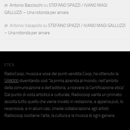
Antonio Bacciocchi
su
STEFANO SPAZZI / IVANO MAGI
GALLUZZI – Una rotonda per amare
Antonio Vasapollo
su
STEFANO SPAZZI / IVANO MAGI GALLUZZI
– Una rotonda per amare
ETICA
RadioCoop, musica e voce dei punti vendita Coop, ha ottenuto la
SA8000
diventando così "la prima azienda al mondo, nell'ambito
della comunicazione e dell'editoria, a ricevere la Certificazione etica".
Dal punto di vista artistico e culturale, Radiocoop vanta un primato:
ascolta tutto quello che viene inviato in redazione, e appena può, lo
recensisce, e in alcuni casi, chiede collaborazione agli artisti.
Radiocoop sostiene l'arte, la cultura e la musica di ogni genere.