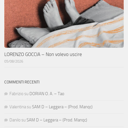
LORENZO GOCCIA – Non volevo uscire
05/08/2026
COMMENTI RECENTI
Fabrizio
su
DORIAN O. A. – Tao
Valentina
su
SAM D – Leggera – (Prod. Manqc)
Danilo
su
SAM D – Leggera – (Prod. Manqc)