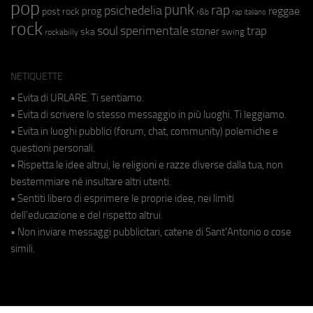
pop
punk
rap
psichedelia
reggae
prog
post rock
r&b
rap italiano
rock
soul
sperimentale
trap
stoner
ska
swing
rockabilly
NETIQUETTE
• Evita di URLARE. Ti sentiamo.
• Evita di scrivere lo stesso messaggio in più luoghi. Ti leggiamo.
• Evita in luoghi pubblici (forum, chat, community) polemiche e
questioni personali.
• Rispetta le idee altrui, le religioni e razze diverse dalla tua, non
bestemmiare né insultare altri utenti.
• Sentiti libero di esprimere le proprie idee, nei limiti
dell'educazione e del rispetto altrui.
• Non inviare messaggi pubblicitari, catene di Sant'Antonio o cose
simili.