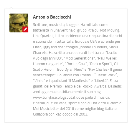
Antonio Bacciocchi
Scrittore, musicista, blogger. Ha militato come
batterista in una ventina di gruppi (tra cui Not Moving,
Link Quartet, Lilith), incidendo una cinquantina di dischi
e suonando in tutta Italia, Europa e USA e aprendo per
Clash, Iggy and the Stooges, Johnny Thunders, Manu
Chao etc. Ha scritto una decina di libri tra cui "Uscito
vivo dagli anni 80", "Mod Generations", "Paul Weller,
L’uomo cangiante", "Rock n Goal", "Rock n Spor"t, Gil
Scott-Heron Il Bob Dylan Nero" e "Ray Charles- Il genio
senza tempo". Collabora con i mensili “Classic Rock”,
"Vinile" e i quotidiani “Il Manifesto” e “Libertà”. E' tra i
giurati del Premio Tenco e del Rockol Awards. Da sedici
anni aggiorna quotidianamente il suo blog
www.tonyface.blogspot.it dove parla di musica,
cinema, culture varie, sport e con cui ha vinto il Premio
Mei Musicletter del 2016 come miglior blog italiano.
Collabora con Radiocoop dal 2003.