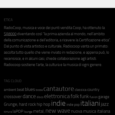
ETICA
RadioCoop, musica e voce dei punti vendita Coop, ha ottenuto la
SA8000
diventando così "la prima azienda al mondo, nell'ambito
della comunicazione e dell'editoria, a ricevere la Certificazione etica".
Dal punto di vista artistico e culturale, Radiocoop vanta un primato:
ascolta tutto quello che viene inviato in redazione, e appena può, lo
recensisce, e in alcuni casi, chiede collaborazione agli artisti.
Radiocoop sostiene l'arte, la cultura e la musica di ogni genere.
TAG CLOUD
cantautore
blues
beat
country
ambient
classica
bossa
elettronica
dance
folk
funk
crossover
garage
fusion
disco
indie
italiani
jazz
hip hop
Grunge;
hard rock
indie pop
new wave
metal;
nuova musica italiana
laPOP
lounge
kimura