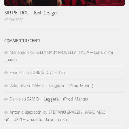
SIR PETROL – Evil Design
06/08/2026
COMMENTI RECENTI
Mariangela
su
SELLY BABY MODELLA ITALIA – Luna lei mi
guarda
Fabrizio
su
DORIAN O. A. – Tao
Valentina
su
SAM D – Leggera – (Prod. Manqc)
Danilo
su
SAM D – Leggera – (Prod. Manqc)
Antonio Bacciocchi
su
STEFANO SPAZZI / IVANO MAGI
GALLUZZI – Una rotonda per amare