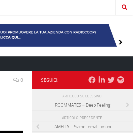
0
SEGUICI:
ARTICOLO SUCCESSIVO
ROOMMATES – Deep Feeling
ARTICOLO PRECEDENTE
AMELIA – Siamo tornati umani