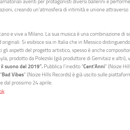
amatoriali aventi per protagonisti diversi ballerini e performe
itazioni, creando un’atmosfera di intimità e unione attraverso
cano e vive a Milano. La sua musica è una combinazione di s
riginali. Si esibisce sia in Italia che in Messico distinguendos
ti gli aspetti del progetto artistico, spesso è anche compositor
a, prodotto da Polezski (già produttore di Gemitaiz e altri), 
 il suono del 2019”.
Pubblica l’inedito “
Cent’Anni
” (Noize Hil
“
Bad Vibes
” (Noize Hills Records) è già uscito sulle piattaform
re dal prossimo 24 aprile.
ok