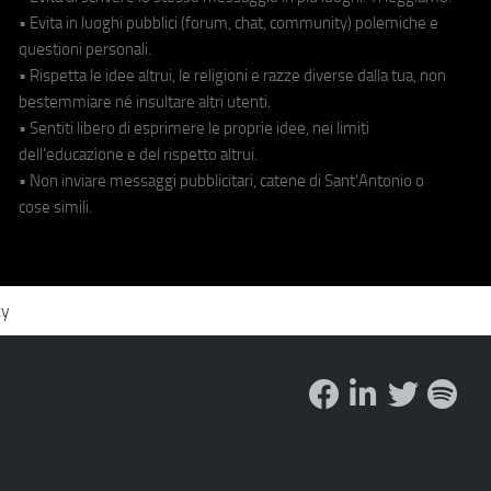
• Evita in luoghi pubblici (forum, chat, community) polemiche e
questioni personali.
• Rispetta le idee altrui, le religioni e razze diverse dalla tua, non
bestemmiare né insultare altri utenti.
• Sentiti libero di esprimere le proprie idee, nei limiti
dell'educazione e del rispetto altrui.
• Non inviare messaggi pubblicitari, catene di Sant'Antonio o
cose simili.
cy