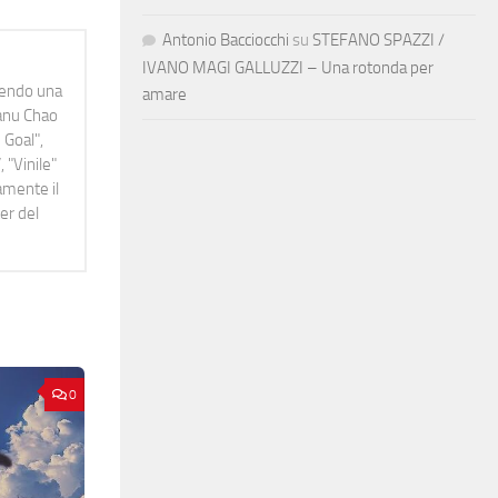
Antonio Bacciocchi
su
STEFANO SPAZZI /
IVANO MAGI GALLUZZI – Una rotonda per
idendo una
amare
Manu Chao
 Goal",
 "Vinile"
namente il
er del
0