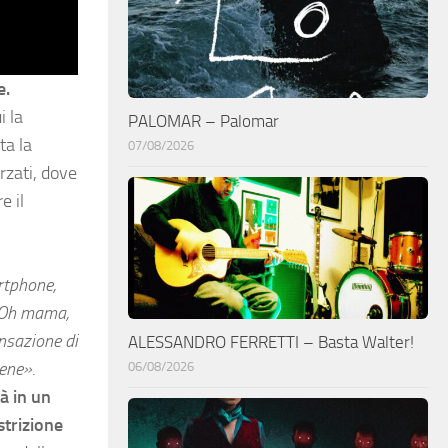
e.
i la
PALOMAR – Palomar
ta la
07/08/2026
rzati, dove
e il
artphone,
Oh mama,
ensazione di
ALESSANDRO FERRETTI – Basta Walter!
bene
».
06/08/2026
tà in un
strizione