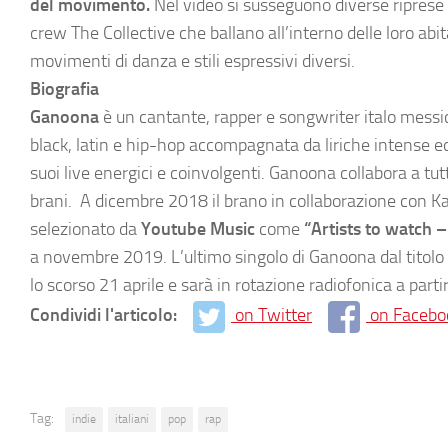
del movimento.
Nel video si susseguono diverse riprese 
crew The Collective che ballano all’interno delle loro ab
movimenti di danza e stili espressivi diversi.
Biografia
Ganoona
è un cantante, rapper e songwriter italo messi
black, latin e hip-hop accompagnata da liriche intense ed o
suoi live energici e coinvolgenti. Ganoona collabora a tut
brani. A dicembre 2018 il brano in collaborazione con Kayl
selezionato da
Youtube Music
come
“Artists to watch –
a novembre 2019. L’ultimo singolo di Ganoona dal titolo 
lo scorso 21 aprile e sarà in rotazione radiofonica a parti
Condividi l'articolo:
on Twitter
on Facebo
Tag:
indie
italiani
pop
rap