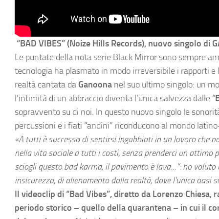
“BAD VIBES” (Noize Hills Records), nuovo singolo di GA
Le puntate della nota serie Black Mirror sono sempre ambi
tecnologia ha plasmato in modo irreversibile i rapporti e
realtà cantata da
Ganoona
nel suo ultimo singolo: un mon
l’intimità di un abbraccio diventa l’unica salvezza dalle “
sopravvento su di noi. In questo nuovo singolo le sonorit
percussioni e i fiati “andini” riconducono al mondo latin
«
A tutti è successo di sentirsi ingabbiati in un lavoro che n
nella vita sociale a tutti i costi, senza prenderci un attimo 
sciogli questo bad karma, il pavimento è lava…”: ho voluto 
insicurezza, di alienamento dalla realtà, dove l’unica oasi s
Il videoclip di “Bad Vibes”, diretto da Lorenzo Chiesa, r
periodo storico – quello della quarantena – in cui il co