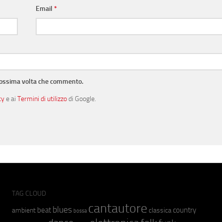
Email
*
prossima volta che commento.
cy
e ai
Termini di utilizzo
di Google.
TAG CLOUD
cantautore
blues
beat
country
ambient
classica
bossa