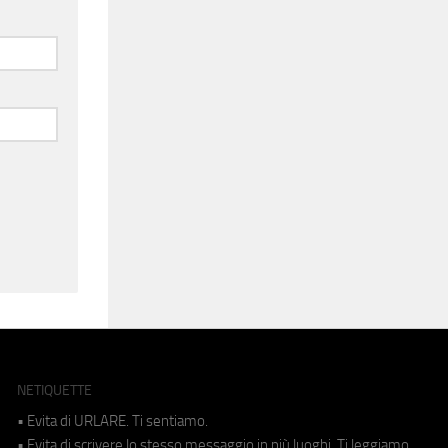
NETIQUETTE
• Evita di URLARE. Ti sentiamo.
• Evita di scrivere lo stesso messaggio in più luoghi. Ti leggiamo.