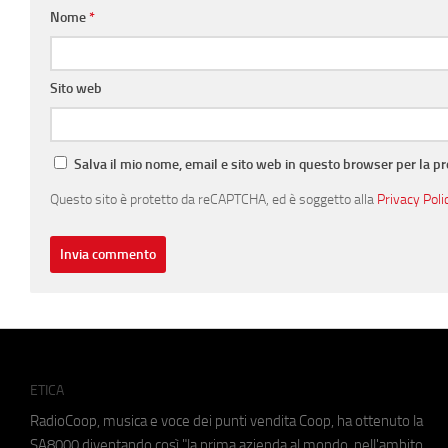
Nome
*
Sito web
Salva il mio nome, email e sito web in questo browser per la 
Questo sito è protetto da reCAPTCHA, ed è soggetto alla
Privacy Poli
ETICA
RadioCoop, musica e voce dei punti vendita Coop, ha ottenuto la
SA8000
diventando così "la prima azienda al mondo, nell'ambito