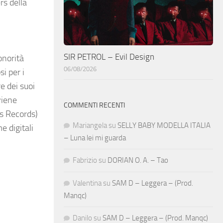
rs della
SIR PETROL – Evil Design
onorità
06/08/2026
i per i
e dei suoi
viene
COMMENTI RECENTI
ls Records)
Mariangela
su
SELLY BABY MODELLA ITALIA
e digitali
– Luna lei mi guarda
Fabrizio
su
DORIAN O. A. – Tao
Valentina
su
SAM D – Leggera – (Prod.
Manqc)
Danilo
su
SAM D – Leggera – (Prod. Manqc)