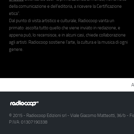
della comunicazione e dell'editoria, a ricevere la Certificazione
etica".
Dal punto di vista artistico e culturale, Radiocoop vanta un
primato: ascolta tutto quello che viene inviato in redazione, e
appena può, lo recensisce, e in alcuni casi, chiede collaborazione
agli artisti. Radiocoop sostiene l'arte, la cultura e la musica di ogni
genere.
A
© 2015 - Radiocoop Edizioni srl - Viale Giacomo Matteotti, 36/b - Fi
P.IVA: 01307190338