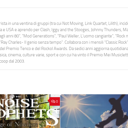
ista in una ventina di gruppi (tra cui Not Moving, Link Quartet, Lilith), inc
uropa e USA e aprendo per Clash, Iggy and the Stooges, Johnny Thunders, 
o dagli anni 80", "Mod Generations", "Paul Weller, L’uomo cangiante", "Rock n
Ray Charles- Il genio senza tempo". Collabora con i mensili “Classic Rock”,
urati del Premio Tenco e del Rockol Awards. Da sedici anni aggiorna quotidia
a, cinema, culture varie, sport e con cui ha vinto il Premio Mei Musiclett
ocoop dal 2003.
0