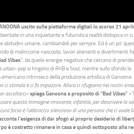
NOONA uscito sulle piattaforme digitali lo scorso 21 april
entate in una inquietante e futuristica realtà distopica in cu
 le abitudini umane, cambiandoli per sempre. Ed è un po’ ques
do di malinconie nascoste, lavori alienanti e divertimenti fo
Bad Vibes
”, da quelle energie negative che cercano di prender
à urban-pop si tingono di RnB e Soul, mentre sullo sfondo le
o-americano intrinseco della produzione artistica di Ganoona.
on ci stimola e ci fa impazzire. Allora ci rifugiamo nei nostri sm
per ascoltarci
»
spiega Ganoona a proposito di “Bad Vibes”
«
“
usare questa immagine innocente, infantile, per descrivere la s
icura forse è l’abbraccio silenzioso di una persona che ci vuole 
acconta l’esigenza di dar sfogo al proprio desiderio di liber
rpo è costretto rimanere in casa e quindi sottoposto alla re