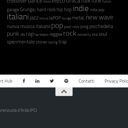
elettronica
dance
folk
funk
crossover
fusion
disco
indie
hip hop
Grunge;
hard rock
garage
indie pop
italiani
new wave
jazz
metal;
laPOP
lounge
kimura
pop
psichedelia
nuova musica italiana
prog
post rock
rock
punk
rap
soul
reggae
ska
r&b
rockabilly
rap italiano
sperimentale
trap
stoner
swing
rt Hub
Contatti
Privacy Poli
orenzuola d'Arda (PC)