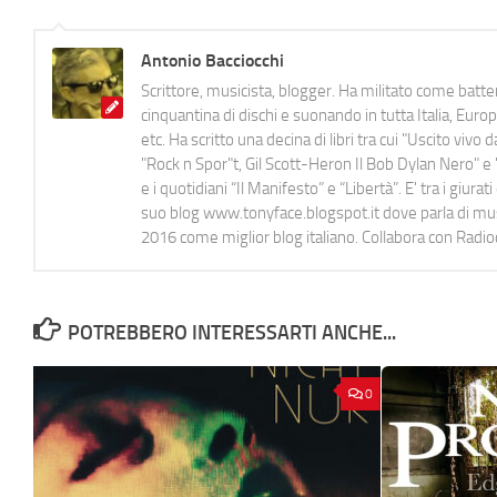
Antonio Bacciocchi
Scrittore, musicista, blogger. Ha militato come batter
cinquantina di dischi e suonando in tutta Italia, E
etc. Ha scritto una decina di libri tra cui "Uscito viv
"Rock n Spor"t, Gil Scott-Heron Il Bob Dylan Nero" e "
e i quotidiani “Il Manifesto” e “Libertà”. E' tra i gi
suo blog www.tonyface.blogspot.it dove parla di music
2016 come miglior blog italiano. Collabora con Radi
POTREBBERO INTERESSARTI ANCHE...
0