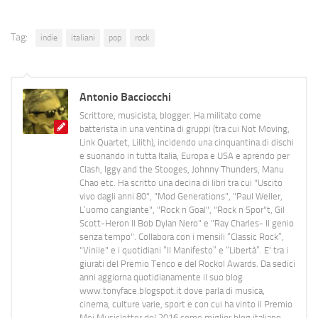
Tag:
indie
italiani
pop
rock
Antonio Bacciocchi
Scrittore, musicista, blogger. Ha militato come
batterista in una ventina di gruppi (tra cui Not Moving,
Link Quartet, Lilith), incidendo una cinquantina di dischi
e suonando in tutta Italia, Europa e USA e aprendo per
Clash, Iggy and the Stooges, Johnny Thunders, Manu
Chao etc. Ha scritto una decina di libri tra cui "Uscito
vivo dagli anni 80", "Mod Generations", "Paul Weller,
L’uomo cangiante", "Rock n Goal", "Rock n Spor"t, Gil
Scott-Heron Il Bob Dylan Nero" e "Ray Charles- Il genio
senza tempo". Collabora con i mensili “Classic Rock”,
"Vinile" e i quotidiani “Il Manifesto” e “Libertà”. E' tra i
giurati del Premio Tenco e del Rockol Awards. Da sedici
anni aggiorna quotidianamente il suo blog
www.tonyface.blogspot.it dove parla di musica,
cinema, culture varie, sport e con cui ha vinto il Premio
Mei Musicletter del 2016 come miglior blog italiano.