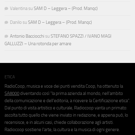
Valentina
su
SAM D – Leggera – (Prod. Manqc)
Danilo
su
SAM D – Leggera – (Prod. Manqc)
Antonio Bacciocchi
su
STEFANO SPAZZI / IVANO MAGI
GALLUZZI – Una rotonda per amare
ETICA
RadioCoop, musica e voce dei punti vendita Coop, ha ottenuto la
SA8000
diventando così "la prima azienda al mondo, nell'ambito
della comunicazione e dell'editoria, a ricevere la Certificazione etica".
Dal punto di vista artistico e culturale, Radiocoop vanta un primato:
ascolta tutto quello che viene inviato in redazione, e appena può, lo
recensisce, e in alcuni casi, chiede collaborazione agli artisti.
Radiocoop sostiene l'arte, la cultura e la musica di ogni genere.