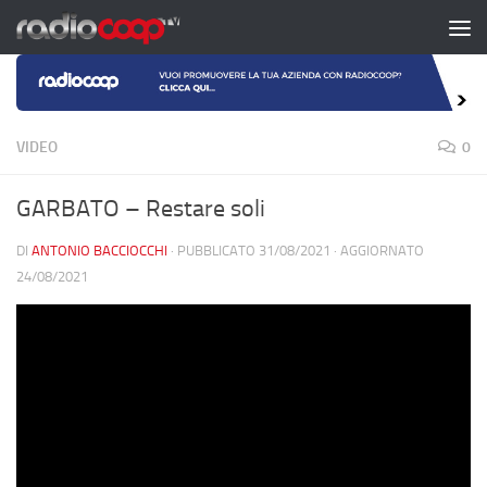
Salta al contenuto
VIDEO
0
GARBATO – Restare soli
DI
ANTONIO BACCIOCCHI
· PUBBLICATO
31/08/2021
· AGGIORNATO
24/08/2021