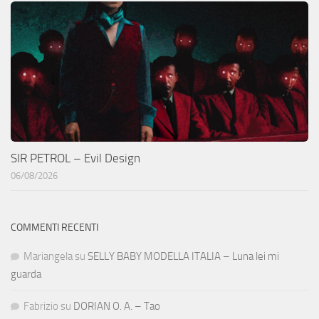
SIR PETROL – Evil Design
06/08/2026
COMMENTI RECENTI
Mariangela
su
SELLY BABY MODELLA ITALIA – Luna lei mi
guarda
Fabrizio
su
DORIAN O. A. – Tao