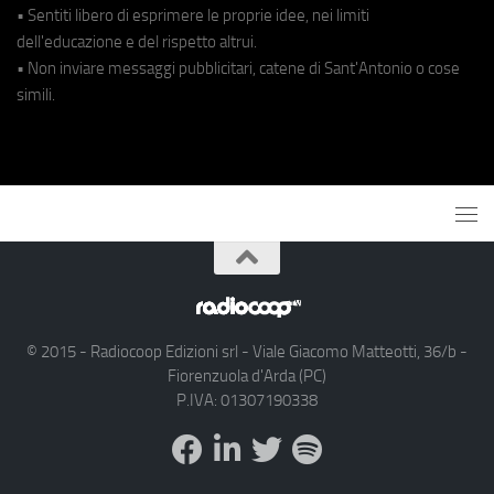
• Sentiti libero di esprimere le proprie idee, nei limiti
dell'educazione e del rispetto altrui.
• Non inviare messaggi pubblicitari, catene di Sant'Antonio o cose
simili.
© 2015 - Radiocoop Edizioni srl - Viale Giacomo Matteotti, 36/b -
Fiorenzuola d'Arda (PC)
P.IVA: 01307190338