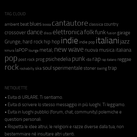
TAG CLOUD
cantautore
blues
beat
country
ambient
classica
bossa
elettronica
dance
folk
funk
crossover
garage
fusion
disco
indie
italiani
jazz
hip hop
Grunge;
hard rock
indie pop
new wave
metal;
nuova musica italiana
laPOP
lounge
kimura
pop
punk
rap
psichedelia
reggae
prog
post rock
r&b
rap italiano
rock
soul
sperimentale
trap
stoner
ska
swing
rockabilly
NETIQUETTE
• Evita di URLARE. Ti sentiamo.
• Evita di scrivere lo stesso messaggio in più luoghi. Ti leggiamo.
• Evita in luoghi pubblici (forum, chat, community) polemiche e
questioni personali.
• Rispetta le idee altrui, le religioni e razze diverse dalla tua, non
bestemmiare né insultare altri utenti.