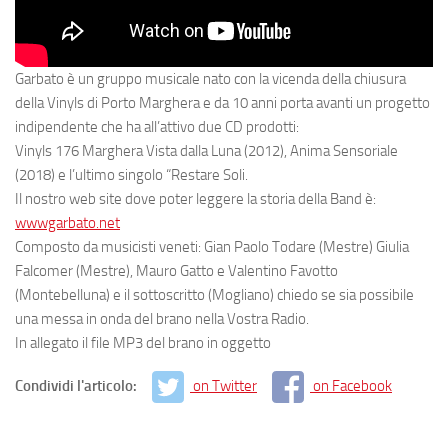
Garbato è un gruppo musicale nato con la vicenda della chiusura
della Vinyls di Porto Marghera e da 10 anni porta avanti un progetto
indipendente che ha all’attivo due CD prodotti:
Vinyls 176 Marghera Vista dalla Luna (2012), Anima Sensoriale
(2018) e l’ultimo singolo “Restare Soli.
Il nostro web site dove poter leggere la storia della Band è:
wwwgarbato.net
Composto da musicisti veneti: Gian Paolo Todare (Mestre) Giulia
Falcomer (Mestre), Mauro Gatto e Valentino Favotto
(Montebelluna) e il sottoscritto (Mogliano) chiedo se sia possibile
una messa in onda del brano nella Vostra Radio.
In allegato il file MP3 del brano in oggetto
Condividi l'articolo:
on Twitter
on Facebook