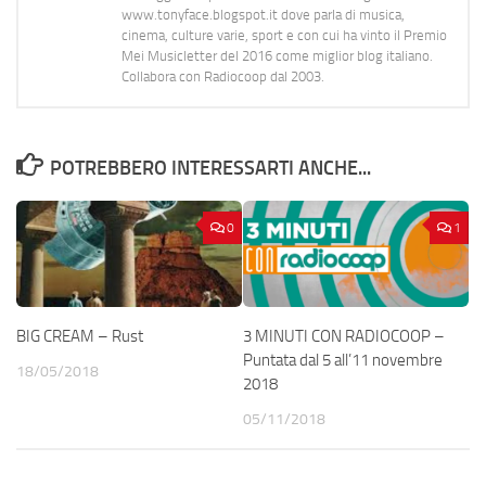
www.tonyface.blogspot.it dove parla di musica,
cinema, culture varie, sport e con cui ha vinto il Premio
Mei Musicletter del 2016 come miglior blog italiano.
Collabora con Radiocoop dal 2003.
POTREBBERO INTERESSARTI ANCHE...
0
1
BIG CREAM – Rust
3 MINUTI CON RADIOCOOP –
Puntata dal 5 all’11 novembre
18/05/2018
2018
05/11/2018