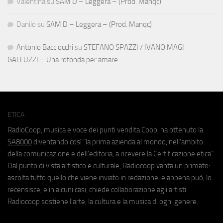
Valentina
su
SAM D – Leggera – (Prod. Manqc)
Danilo
su
SAM D – Leggera – (Prod. Manqc)
Antonio Bacciocchi
su
STEFANO SPAZZI / IVANO MAGI
GALLUZZI – Una rotonda per amare
ETICA
RadioCoop, musica e voce dei punti vendita Coop, ha ottenuto la
SA8000
diventando così "la prima azienda al mondo, nell'ambito
della comunicazione e dell'editoria, a ricevere la Certificazione etica".
Dal punto di vista artistico e culturale, Radiocoop vanta un primato:
ascolta tutto quello che viene inviato in redazione, e appena può, lo
recensisce, e in alcuni casi, chiede collaborazione agli artisti.
Radiocoop sostiene l'arte, la cultura e la musica di ogni genere.