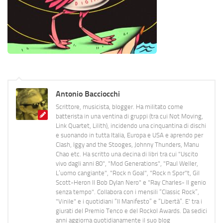
Antonio Bacciocchi
Scrittore, musicista, blogger. Ha militato come
batterista in una ventina di gruppi (tra cui Not Moving,
Link Quartet, Lilith), incidendo una cinquantina di dischi
e suonando in tutta Italia, Europa e USA e aprendo per
Clash, Iggy and the Stooges, Johnny Thunders, Manu
Chao etc. Ha scritto una decina di libri tra cui "Uscito
vivo dagli anni 80", "Mod Generations", "Paul Weller,
L’uomo cangiante", "Rock n Goal", "Rock n Spor"t, Gil
Scott-Heron Il Bob Dylan Nero" e "Ray Charles- Il genio
senza tempo". Collabora con i mensili “Classic Rock”,
"Vinile" e i quotidiani “Il Manifesto” e “Libertà”. E' tra i
giurati del Premio Tenco e del Rockol Awards. Da sedici
anni aggiorna quotidianamente il suo blog