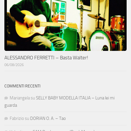
ALESSANDRO FERRETTI – Basta Walter!
06/08/2026
COMMENTI RECENTI
Mariangela
su
SELLY BABY MODELLA ITALIA – Luna lei mi
guarda
Fabrizio
su
DORIAN O. A. – Tao