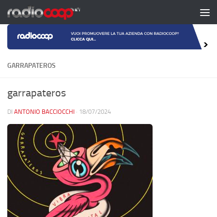
Salta al contenuto
GARRAPATEROS
garrapateros
DI
ANTONIO BACCIOCCHI
·
18/07/2024