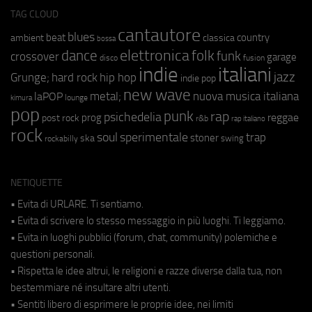
TAG CLOUD
cantautore
blues
beat
country
ambient
classica
bossa
elettronica
dance
folk
funk
crossover
garage
fusion
disco
indie
italiani
jazz
hip hop
Grunge;
hard rock
indie pop
new wave
nuova musica italiana
metal;
laPOP
lounge
kimura
pop
punk
rap
psichedelia
reggae
prog
post rock
r&b
rap italiano
rock
soul
sperimentale
trap
stoner
ska
swing
rockabilly
NETIQUETTE
• Evita di URLARE. Ti sentiamo.
• Evita di scrivere lo stesso messaggio in più luoghi. Ti leggiamo.
• Evita in luoghi pubblici (forum, chat, community) polemiche e
questioni personali.
• Rispetta le idee altrui, le religioni e razze diverse dalla tua, non
bestemmiare né insultare altri utenti.
• Sentiti libero di esprimere le proprie idee, nei limiti