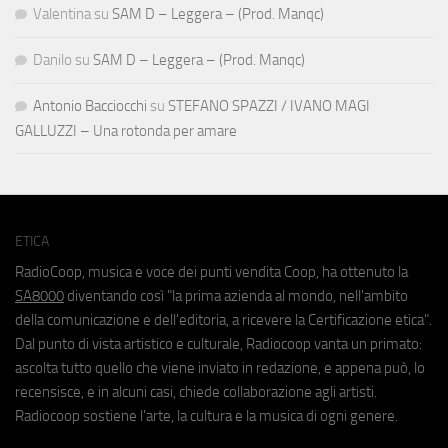
Valentina
su
SAM D – Leggera – (Prod. Manqc)
Danilo
su
SAM D – Leggera – (Prod. Manqc)
Antonio Bacciocchi
su
STEFANO SPAZZI / IVANO MAGI
GALLUZZI – Una rotonda per amare
ETICA
RadioCoop, musica e voce dei punti vendita Coop, ha ottenuto la
SA8000
diventando così "la prima azienda al mondo, nell'ambito
della comunicazione e dell'editoria, a ricevere la Certificazione etica".
Dal punto di vista artistico e culturale, Radiocoop vanta un primato:
ascolta tutto quello che viene inviato in redazione, e appena può, lo
recensisce, e in alcuni casi, chiede collaborazione agli artisti.
Radiocoop sostiene l'arte, la cultura e la musica di ogni genere.