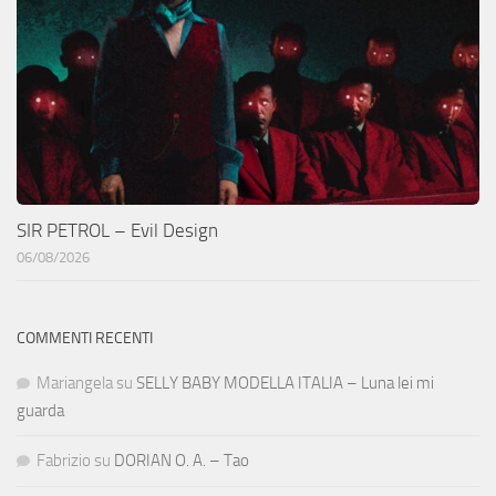
SIR PETROL – Evil Design
06/08/2026
COMMENTI RECENTI
Mariangela
su
SELLY BABY MODELLA ITALIA – Luna lei mi
guarda
Fabrizio
su
DORIAN O. A. – Tao