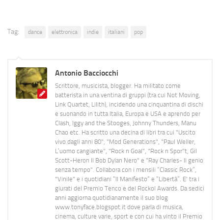
Tag:
dance
elettronica
indie
italiani
pop
Antonio Bacciocchi
Scrittore, musicista, blogger. Ha militato come
batterista in una ventina di gruppi (tra cui Not Moving,
Link Quartet, Lilith), incidendo una cinquantina di dischi
e suonando in tutta Italia, Europa e USA e aprendo per
Clash, Iggy and the Stooges, Johnny Thunders, Manu
Chao etc. Ha scritto una decina di libri tra cui "Uscito
vivo dagli anni 80", "Mod Generations", "Paul Weller,
L’uomo cangiante", "Rock n Goal", "Rock n Spor"t, Gil
Scott-Heron Il Bob Dylan Nero" e "Ray Charles- Il genio
senza tempo". Collabora con i mensili “Classic Rock”,
"Vinile" e i quotidiani “Il Manifesto” e “Libertà”. E' tra i
giurati del Premio Tenco e del Rockol Awards. Da sedici
anni aggiorna quotidianamente il suo blog
www.tonyface.blogspot.it dove parla di musica,
cinema, culture varie, sport e con cui ha vinto il Premio