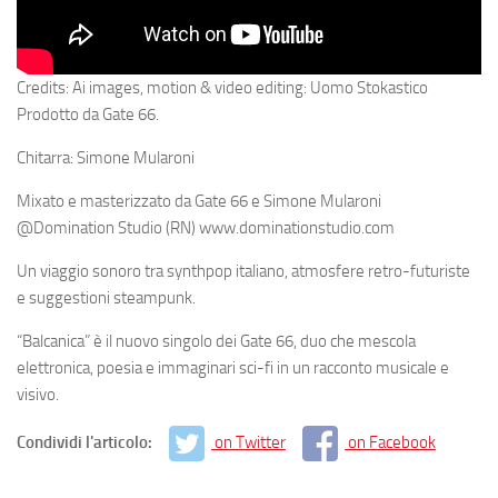
Credits: Ai images, motion & video editing: Uomo Stokastico
Prodotto da Gate 66.
Chitarra: Simone Mularoni
Mixato e masterizzato da Gate 66 e Simone Mularoni
@Domination Studio (RN) www.dominationstudio.com
Un viaggio sonoro tra synthpop italiano, atmosfere retro-futuriste
e suggestioni steampunk.
“Balcanica” è il nuovo singolo dei Gate 66, duo che mescola
elettronica, poesia e immaginari sci-fi in un racconto musicale e
visivo.
Condividi l'articolo:
on Twitter
on Facebook