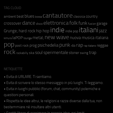
TAG CLOUD
cantautore
blues
beat
country
ambient
classica
bossa
elettronica
dance
folk
funk
crossover
garage
fusion
disco
indie
italiani
jazz
hip hop
Grunge;
hard rock
indie pop
new wave
metal;
nuova musica italiana
laPOP
lounge
kimura
pop
punk
rap
psichedelia
reggae
prog
post rock
r&b
rap italiano
rock
soul
sperimentale
trap
stoner
ska
swing
rockabilly
NETIQUETTE
• Evita di URLARE. Ti sentiamo.
• Evita di scrivere lo stesso messaggio in più luoghi. Ti leggiamo.
• Evita in luoghi pubblici (forum, chat, community) polemiche e
questioni personali.
• Rispetta le idee altrui, le religioni e razze diverse dalla tua, non
bestemmiare né insultare altri utenti.
• Sentiti libero di esprimere le proprie idee, nei limiti