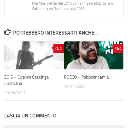
Mei Musicletter del 2016 come miglior blog italiano.
Collabora con Radiocoop dal 2003.
POTREBBERO INTERESSARTI ANCHE...
0
0
ZOIS – Operaia Casalinga
ROCCO – Psicopandemia
Contadina
10/11/2021
20/09/2022
LASCIA UN COMMENTO