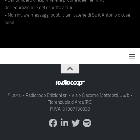
dell'educazione e del rispetto altrui.
• Non inviare messaggi pubblicitari, catene di Sant'Antonio o cose
simili.
© 2015 - Radiocoop Edizioni srl - Viale Giacomo Matteotti, 36/b -
Fiorenzuola d'Arda (PC)
P.IVA: 01307190338