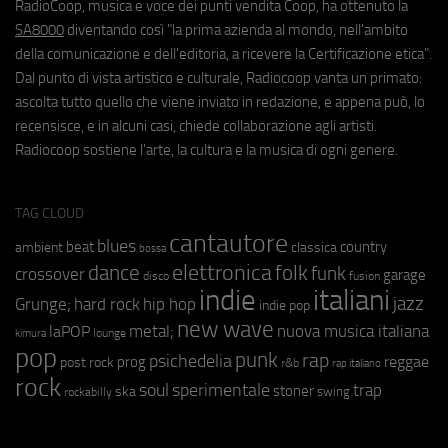
RadioCoop, musica e voce dei punti vendita Coop, ha ottenuto la
SA8000
diventando così "la prima azienda al mondo, nell'ambito
della comunicazione e dell'editoria, a ricevere la Certificazione etica".
Dal punto di vista artistico e culturale, Radiocoop vanta un primato:
ascolta tutto quello che viene inviato in redazione, e appena può, lo
recensisce, e in alcuni casi, chiede collaborazione agli artisti.
Radiocoop sostiene l'arte, la cultura e la musica di ogni genere.
TAG CLOUD
cantautore
blues
beat
country
ambient
classica
bossa
elettronica
dance
folk
funk
crossover
garage
fusion
disco
indie
italiani
jazz
hip hop
Grunge;
hard rock
indie pop
new wave
metal;
nuova musica italiana
laPOP
lounge
kimura
pop
punk
rap
psichedelia
reggae
prog
post rock
r&b
rap italiano
rock
soul
sperimentale
trap
stoner
ska
swing
rockabilly