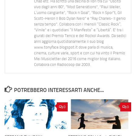
Chao etc. Ha scritto una decina di libri tra cui "Uscito
vivo dagli anni 80", "Mod Generations", "Paul Weller,
L’uomo cangiante", "Rock n Goal", "Rock n Spor"t, Gil
Scott-Heron Il Bob Dylan Nero" e "Ray Charles- Il genio
senza tempo". Collabora con i mensili “Classic Rock”,
"Vinile" e i quotidiani “Il Manifesto” e “Libertà”. E' tra i
giurati del Premio Tenco e del Rockol Awards. Da sedici
anni aggiorna quotidianamente il suo blog
www.tonyface.blogspot.it dove parla di musica,
cinema, culture varie, sport e con cui ha vinto il Premio
Mei Musicletter del 2016 come miglior blog italiano.
Collabora con Radiocoop dal 2003.
POTREBBERO INTERESSARTI ANCHE...
0
0