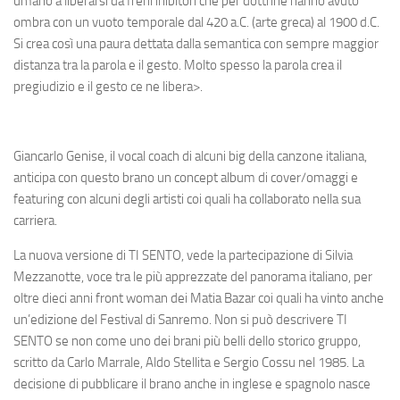
umano a liberarsi da freni inibitori che per dottrine hanno avuto
ombra con un vuoto temporale dal 420 a.C. (arte greca) al 1900 d.C.
Si crea così una paura dettata dalla semantica con sempre maggior
distanza tra la parola e il gesto. Molto spesso la parola crea il
pregiudizio e il gesto ce ne libera>.
Giancarlo Genise, il vocal coach di alcuni big della canzone italiana,
anticipa con questo brano un concept album di cover/omaggi e
featuring con alcuni degli artisti coi quali ha collaborato nella sua
carriera.
La nuova versione di TI SENTO, vede la partecipazione di Silvia
Mezzanotte, voce tra le più apprezzate del panorama italiano, per
oltre dieci anni front woman dei Matia Bazar coi quali ha vinto anche
un’edizione del Festival di Sanremo. Non si può descrivere TI
SENTO se non come uno dei brani più belli dello storico gruppo,
scritto da Carlo Marrale, Aldo Stellita e Sergio Cossu nel 1985. La
decisione di pubblicare il brano anche in inglese e spagnolo nasce