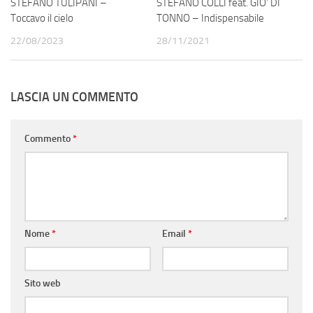
STEFANO TULIPANI –
STEFANO COLLI feat. GIO’ DI
Toccavo il cielo
TONNO – Indispensabile
22/08/2023
28/11/2021
LASCIA UN COMMENTO
Commento
*
Nome
*
Email
*
Sito web