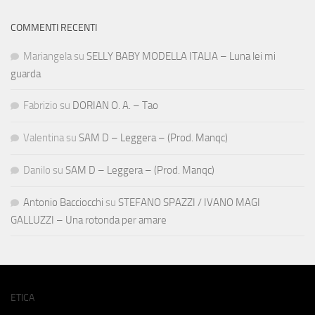
COMMENTI RECENTI
Mariangela
su
SELLY BABY MODELLA ITALIA – Luna lei mi
guarda
Fabrizio
su
DORIAN O. A. – Tao
Valentina
su
SAM D – Leggera – (Prod. Manqc)
Danilo
su
SAM D – Leggera – (Prod. Manqc)
Antonio Bacciocchi
su
STEFANO SPAZZI / IVANO MAGI
GALLUZZI – Una rotonda per amare
ETICA