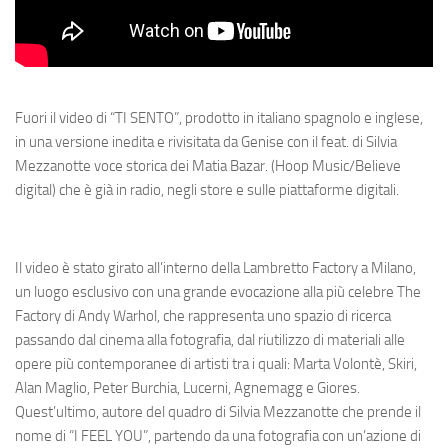
Fuori il video di “TI SENTO”, prodotto in italiano spagnolo e inglese,
in una versione inedita e rivisitata da Genise con il feat. di Silvia
Mezzanotte voce storica dei Matia Bazar. (Hoop Music/Believe
digital) che è già in radio, negli store e sulle piattaforme digitali.
Il video è stato girato all’interno della Lambretto Factory a Milano,
un luogo esclusivo con una grande evocazione alla più celebre The
Factory di Andy Warhol, che rappresenta uno spazio di ricerca
passando dal cinema alla fotografia, dal riutilizzo di materiali alle
opere più contemporanee di artisti tra i quali: Marta Volontè, Skiri,
Alan Maglio, Peter Burchia, Lucerni, Agnemagg e Giores.
Quest’ultimo, autore del quadro di Silvia Mezzanotte che prende il
nome di “I FEEL YOU”, partendo da una fotografia con un’azione di