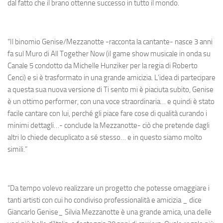
dal fatto che il brano ottenne successo in tutto il mondo.
“Il binomio Genise/Mezzanotte -racconta la cantante- nasce 3 anni
fa sul Muro di All Together Now (il game show musicale in onda su
Canale 5 condotto da Michelle Hunziker per la regia di Roberto
Cenci) e si è trasformato in una grande amicizia. L’idea di partecipare
a questa sua nuova versione di Ti sento mi è piaciuta subito, Genise
è un ottimo performer, con una voce straordinaria… e quindi è stato
facile cantare con lui, perché gli piace fare cose di qualità curando i
minimi dettagli…- conclude la Mezzanotte- ciò che pretende dagli
altri lo chiede decuplicato a sé stesso… e in questo siamo molto
simili.”
“Da tempo volevo realizzare un progetto che potesse omaggiare i
tanti artisti con cui ho condiviso professionalità e amicizia _ dice
Giancarlo Genise_ Silvia Mezzanotte è una grande amica, una delle