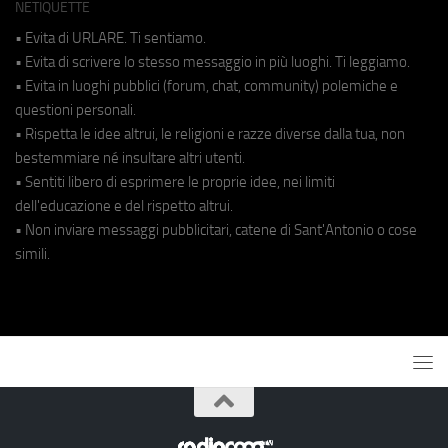
NETIQUETTE
• Evita di URLARE. Ti sentiamo.
• Evita di scrivere lo stesso messaggio in più luoghi. Ti leggiamo.
• Evita in luoghi pubblici (forum, chat, community) polemiche e
questioni personali.
• Rispetta le idee altrui, le religioni e razze diverse dalla tua, non
bestemmiare né insultare altri utenti.
• Sentiti libero di esprimere le proprie idee, nei limiti
dell'educazione e del rispetto altrui.
• Non inviare messaggi pubblicitari, catene di Sant'Antonio o cose
simili.