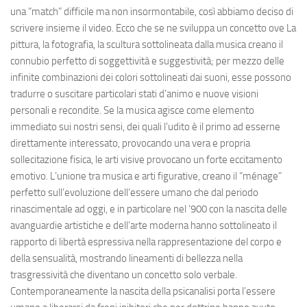
una “match” difficile ma non insormontabile, così abbiamo deciso di
scrivere insieme il video. Ecco che se ne sviluppa un concetto ove La
pittura, la fotografia, la scultura sottolineata dalla musica creano il
connubio perfetto di soggettività e suggestività; per mezzo delle
infinite combinazioni dei colori sottolineati dai suoni, esse possono
tradurre o suscitare particolari stati d’animo e nuove visioni
personali e recondite. Se la musica agisce come elemento
immediato sui nostri sensi, dei quali l’udito è il primo ad esserne
direttamente interessato, provocando una vera e propria
sollecitazione fisica, le arti visive provocano un forte eccitamento
emotivo. L’unione tra musica e arti figurative, creano il “ménage”
perfetto sull’evoluzione dell’essere umano che dal periodo
rinascimentale ad oggi, e in particolare nel ‘900 con la nascita delle
avanguardie artistiche e dell’arte moderna hanno sottolineato il
rapporto di libertà espressiva nella rappresentazione del corpo e
della sensualità, mostrando lineamenti di bellezza nella
trasgressività che diventano un concetto solo verbale.
Contemporaneamente la nascita della psicanalisi porta l’essere