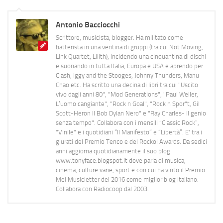
Antonio Bacciocchi
Scrittore, musicista, blogger. Ha militato come
batterista in una ventina di gruppi (tra cui Not Moving,
Link Quartet, Lilith), incidendo una cinquantina di dischi
e suonando in tutta Italia, Europa e USA e aprendo per
Clash, Iggy and the Stooges, Johnny Thunders, Manu
Chao etc. Ha scritto una decina di libri tra cui "Uscito
vivo dagli anni 80", "Mod Generations", "Paul Weller,
L’uomo cangiante", "Rock n Goal", "Rock n Spor"t, Gil
Scott-Heron Il Bob Dylan Nero" e "Ray Charles- Il genio
senza tempo". Collabora con i mensili “Classic Rock”,
"Vinile" e i quotidiani “Il Manifesto” e “Libertà”. E' tra i
giurati del Premio Tenco e del Rockol Awards. Da sedici
anni aggiorna quotidianamente il suo blog
www.tonyface.blogspot.it dove parla di musica,
cinema, culture varie, sport e con cui ha vinto il Premio
Mei Musicletter del 2016 come miglior blog italiano.
Collabora con Radiocoop dal 2003.