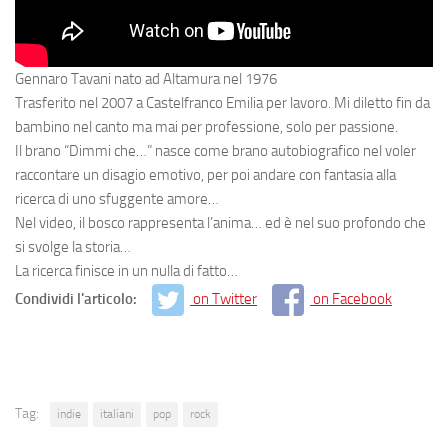
Gennaro Tavani nato ad Altamura nel 1976
Trasferito nel 2007 a Castelfranco Emilia per lavoro. Mi diletto fin da
bambino nel canto ma mai per professione, solo per passione.
Il brano “Dimmi che…” nasce come brano autobiografico nel voler
raccontare un disagio emotivo, per poi andare con fantasia alla
ricerca di uno sfuggente amore…
Nel video, il bosco rappresenta l’anima… ed è nel suo profondo che
si svolge la storia…
La ricerca finisce in un nulla di fatto…
Condividi l'articolo:
on Twitter
on Facebook
Tag:
indie
italiani
pop
rock