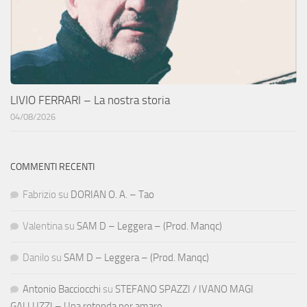
LIVIO FERRARI – La nostra storia
04/08/2026
COMMENTI RECENTI
Fabrizio
su
DORIAN O. A. – Tao
Valentina
su
SAM D – Leggera – (Prod. Manqc)
Danilo
su
SAM D – Leggera – (Prod. Manqc)
Antonio Bacciocchi
su
STEFANO SPAZZI / IVANO MAGI
GALLUZZI – Una rotonda per amare