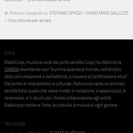
Antonio Vasapollo
su
STEFANO SPAZZI / IVANO MAGI GALLUZZI
– Una rotonda per amare
ETICA
RadioCoop, musica e voce dei punti vendita Coop, ha ottenuto la
SA8000
diventando così "la prima azienda al mondo, nell'ambito
della comunicazione e dell'editoria, a ricevere la Certificazione etica".
Dal punto di vista artistico e culturale, Radiocoop vanta un primato:
ascolta tutto quello che viene inviato in redazione, e appena può, lo
recensisce, e in alcuni casi, chiede collaborazione agli artisti.
Radiocoop sostiene l'arte, la cultura e la musica di ogni genere.
TAG CLOUD
cantautore