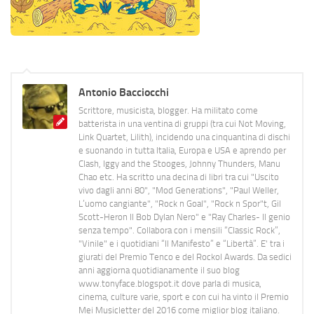
Antonio Bacciocchi
Scrittore, musicista, blogger. Ha militato come
batterista in una ventina di gruppi (tra cui Not Moving,
Link Quartet, Lilith), incidendo una cinquantina di dischi
e suonando in tutta Italia, Europa e USA e aprendo per
Clash, Iggy and the Stooges, Johnny Thunders, Manu
Chao etc. Ha scritto una decina di libri tra cui "Uscito
vivo dagli anni 80", "Mod Generations", "Paul Weller,
L’uomo cangiante", "Rock n Goal", "Rock n Spor"t, Gil
Scott-Heron Il Bob Dylan Nero" e "Ray Charles- Il genio
senza tempo". Collabora con i mensili “Classic Rock”,
"Vinile" e i quotidiani “Il Manifesto” e “Libertà”. E' tra i
giurati del Premio Tenco e del Rockol Awards. Da sedici
anni aggiorna quotidianamente il suo blog
www.tonyface.blogspot.it dove parla di musica,
cinema, culture varie, sport e con cui ha vinto il Premio
Mei Musicletter del 2016 come miglior blog italiano.