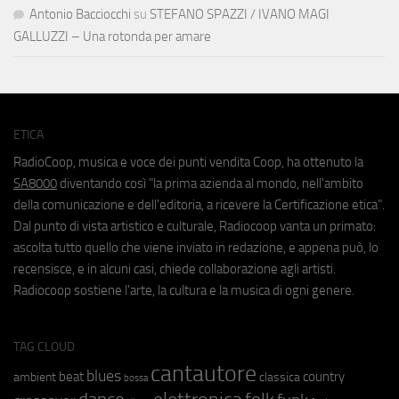
Antonio Bacciocchi
su
STEFANO SPAZZI / IVANO MAGI
GALLUZZI – Una rotonda per amare
ETICA
RadioCoop, musica e voce dei punti vendita Coop, ha ottenuto la
SA8000
diventando così "la prima azienda al mondo, nell'ambito
della comunicazione e dell'editoria, a ricevere la Certificazione etica".
Dal punto di vista artistico e culturale, Radiocoop vanta un primato:
ascolta tutto quello che viene inviato in redazione, e appena può, lo
recensisce, e in alcuni casi, chiede collaborazione agli artisti.
Radiocoop sostiene l'arte, la cultura e la musica di ogni genere.
TAG CLOUD
cantautore
blues
beat
country
ambient
classica
bossa