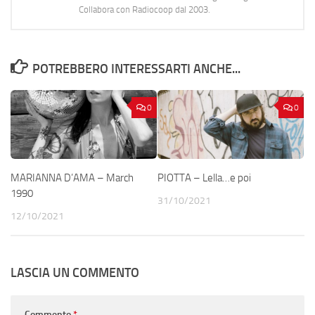
Collabora con Radiocoop dal 2003.
POTREBBERO INTERESSARTI ANCHE...
0
0
MARIANNA D’AMA – March
PIOTTA – Lella…e poi
1990
31/10/2021
12/10/2021
LASCIA UN COMMENTO
Commento
*