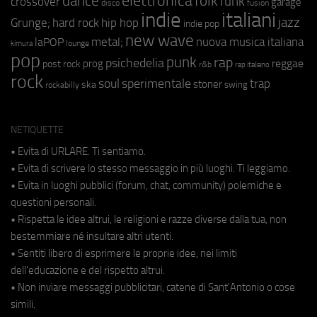
elettronica
dance
folk
funk
crossover
garage
fusion
disco
indie
italiani
jazz
hip hop
Grunge;
hard rock
indie pop
new wave
metal;
nuova musica italiana
laPOP
lounge
kimura
pop
punk
rap
psichedelia
reggae
prog
post rock
r&b
rap italiano
rock
soul
sperimentale
trap
stoner
ska
swing
rockabilly
NETIQUETTE
• Evita di URLARE. Ti sentiamo.
• Evita di scrivere lo stesso messaggio in più luoghi. Ti leggiamo.
• Evita in luoghi pubblici (forum, chat, community) polemiche e
questioni personali.
• Rispetta le idee altrui, le religioni e razze diverse dalla tua, non
bestemmiare né insultare altri utenti.
• Sentiti libero di esprimere le proprie idee, nei limiti
dell'educazione e del rispetto altrui.
• Non inviare messaggi pubblicitari, catene di Sant'Antonio o cose
simili.