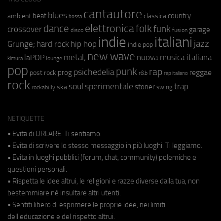
cantautore
blues
beat
country
ambient
classica
bossa
elettronica
dance
folk
funk
crossover
garage
fusion
disco
indie
italiani
jazz
hip hop
Grunge;
hard rock
indie pop
new wave
metal;
nuova musica italiana
laPOP
lounge
kimura
pop
punk
rap
psichedelia
reggae
prog
post rock
r&b
rap italiano
rock
soul
sperimentale
trap
stoner
ska
swing
rockabilly
NETIQUETTE
• Evita di URLARE. Ti sentiamo.
• Evita di scrivere lo stesso messaggio in più luoghi. Ti leggiamo.
• Evita in luoghi pubblici (forum, chat, community) polemiche e
questioni personali.
• Rispetta le idee altrui, le religioni e razze diverse dalla tua, non
bestemmiare né insultare altri utenti.
• Sentiti libero di esprimere le proprie idee, nei limiti
dell'educazione e del rispetto altrui.