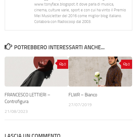
www.tonyface.blogspot.it dove parla di musica,
cinema, culture varie, sport e con cui ha vinto il Premio
Mei Musicletter del 2016 come miglior blog italiano.
Collabora con Radiocoop dal 2003.
POTREBBERO INTERESSARTI ANCHE...
0
0
FRANCESCO LETTIERI –
FLWR – Bianco
Controfigura
27/07/2019
21/08/2023
LASCIA UN COMMENTO