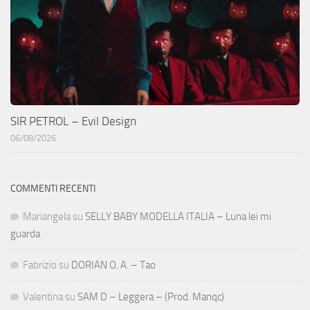
SIR PETROL – Evil Design
06/08/2026
COMMENTI RECENTI
Mariangela
su
SELLY BABY MODELLA ITALIA – Luna lei mi
guarda
Fabrizio
su
DORIAN O. A. – Tao
Valentina
su
SAM D – Leggera – (Prod. Manqc)