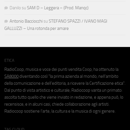
Danilo
su
SAM D – Leggera – (Prod. Manqc)
Antonio Bacciocchi
su
STEFANO SPAZZI / IVANO MAGI
GALLUZZI – Una rotonda per amare
ETICA
RadioCoop, musica e voce dei punti vendita Coop, ha ottenuto la
SA8000
diventando così "la prima azienda al mondo, nell'ambito
della comunicazione e dell'editoria, a ricevere la Certificazione etica".
Dal punto di vista artistico e culturale, Radiocoop vanta un primato:
ascolta tutto quello che viene inviato in redazione, e appena può, lo
recensisce, e in alcuni casi, chiede collaborazione agli artisti.
Radiocoop sostiene l'arte, la cultura e la musica di ogni genere.
TAG CLOUD