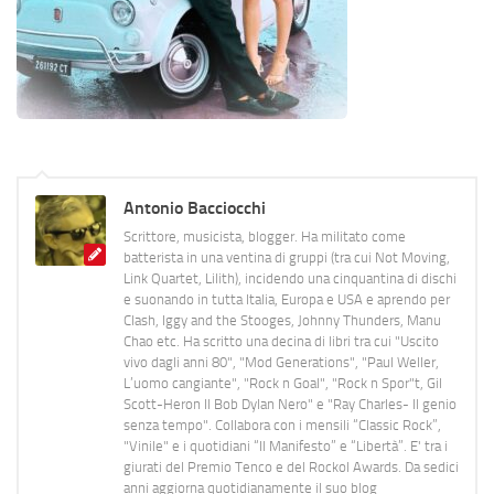
Antonio Bacciocchi
Scrittore, musicista, blogger. Ha militato come
batterista in una ventina di gruppi (tra cui Not Moving,
Link Quartet, Lilith), incidendo una cinquantina di dischi
e suonando in tutta Italia, Europa e USA e aprendo per
Clash, Iggy and the Stooges, Johnny Thunders, Manu
Chao etc. Ha scritto una decina di libri tra cui "Uscito
vivo dagli anni 80", "Mod Generations", "Paul Weller,
L’uomo cangiante", "Rock n Goal", "Rock n Spor"t, Gil
Scott-Heron Il Bob Dylan Nero" e "Ray Charles- Il genio
senza tempo". Collabora con i mensili “Classic Rock”,
"Vinile" e i quotidiani “Il Manifesto” e “Libertà”. E' tra i
giurati del Premio Tenco e del Rockol Awards. Da sedici
anni aggiorna quotidianamente il suo blog