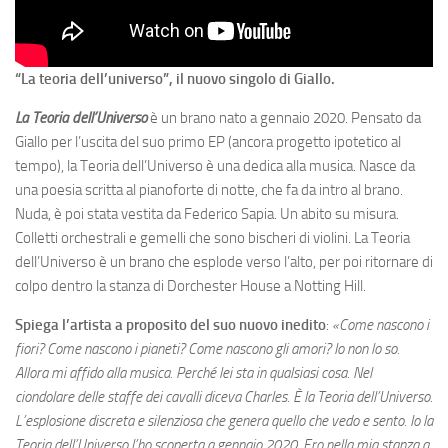
“La teoria dell’universo”, il nuovo singolo di Giallo.
La Teoria dell’Universo
è un brano nato a gennaio 2020. Pensato da
Giallo per l’uscita del suo primo EP (ancora progetto ipotetico al
tempo), la Teoria dell’Universo è una dedica alla musica. Nasce da
una poesia scritta al pianoforte di notte, che fa da intro al brano.
Nuda, è poi stata vestita da Federico Sapia. Un abito su misura.
Colletti orchestrali e gemelli che sono bischeri di violini. La Teoria
dell’Universo è un brano che esplode verso l’alto, per poi ritornare di
colpo dentro la stanza di Dorchester House a Notting Hill.
Spiega l’artista a proposito del suo nuovo inedito
:
«Come nascono i
fiori? Come nascono i pianeti? Come nascono gli amori? Io non lo so.
Allora mi affido alla musica. Perché lei sta in qualsiasi cosa. Nel
ciondolare delle staffe dei cavalli diceva Charles. È la Teoria dell’Universo.
L’esplosione discreta e silenziosa che genera quello che vedo e sento. Io la
Teoria dell’Universo l’ho scoperta a gennaio 2020. Ero nella mia stanza a