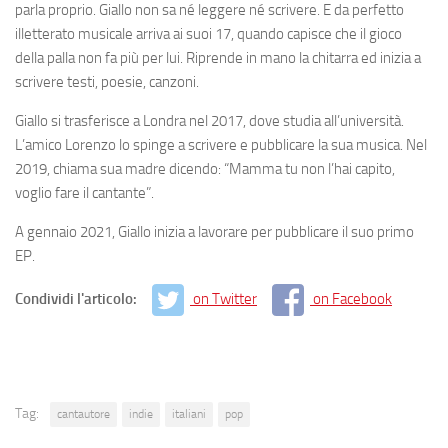
parla proprio. Giallo non sa né leggere né scrivere. E da perfetto
illetterato musicale arriva ai suoi 17, quando capisce che il gioco
della palla non fa più per lui. Riprende in mano la chitarra ed inizia a
scrivere testi, poesie, canzoni.
Giallo si trasferisce a Londra nel 2017, dove studia all’università.
L’amico Lorenzo lo spinge a scrivere e pubblicare la sua musica. Nel
2019, chiama sua madre dicendo: “Mamma tu non l’hai capito,
voglio fare il cantante”.
A gennaio 2021, Giallo inizia a lavorare per pubblicare il suo primo
EP.
Condividi l'articolo:
on Twitter
on Facebook
Tag:
cantautore
indie
italiani
pop