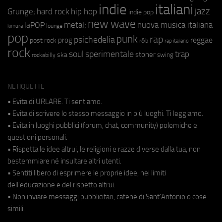
indie
italiani
jazz
hip hop
Grunge;
hard rock
indie pop
new wave
metal;
nuova musica italiana
laPOP
lounge
kimura
pop
punk
rap
psichedelia
reggae
prog
post rock
r&b
rap italiano
rock
soul
sperimentale
trap
stoner
ska
swing
rockabilly
NETIQUETTE
• Evita di URLARE. Ti sentiamo.
• Evita di scrivere lo stesso messaggio in più luoghi. Ti leggiamo.
• Evita in luoghi pubblici (forum, chat, community) polemiche e
questioni personali.
• Rispetta le idee altrui, le religioni e razze diverse dalla tua, non
bestemmiare né insultare altri utenti.
• Sentiti libero di esprimere le proprie idee, nei limiti
dell'educazione e del rispetto altrui.
• Non inviare messaggi pubblicitari, catene di Sant'Antonio o cose
simili.