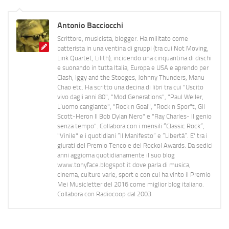
Antonio Bacciocchi
Scrittore, musicista, blogger. Ha militato come
batterista in una ventina di gruppi (tra cui Not Moving,
Link Quartet, Lilith), incidendo una cinquantina di dischi
e suonando in tutta Italia, Europa e USA e aprendo per
Clash, Iggy and the Stooges, Johnny Thunders, Manu
Chao etc. Ha scritto una decina di libri tra cui "Uscito
vivo dagli anni 80", "Mod Generations", "Paul Weller,
L’uomo cangiante", "Rock n Goal", "Rock n Spor"t, Gil
Scott-Heron Il Bob Dylan Nero" e "Ray Charles- Il genio
senza tempo". Collabora con i mensili “Classic Rock”,
"Vinile" e i quotidiani “Il Manifesto” e “Libertà”. E' tra i
giurati del Premio Tenco e del Rockol Awards. Da sedici
anni aggiorna quotidianamente il suo blog
www.tonyface.blogspot.it dove parla di musica,
cinema, culture varie, sport e con cui ha vinto il Premio
Mei Musicletter del 2016 come miglior blog italiano.
Collabora con Radiocoop dal 2003.