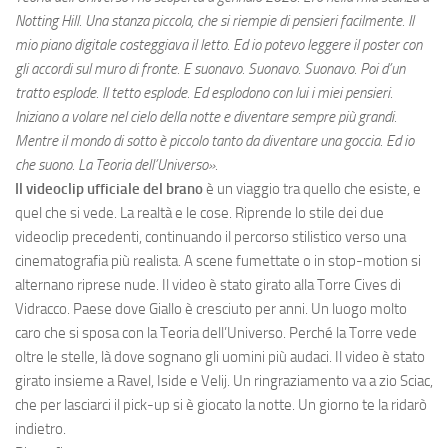
Notting Hill. Una stanza piccola, che si riempie di pensieri facilmente. Il
mio piano digitale costeggiava il letto. Ed io potevo leggere il poster con
gli accordi sul muro di fronte. E suonavo. Suonavo. Suonavo. Poi d’un
tratto esplode. Il tetto esplode. Ed esplodono con lui i miei pensieri.
Iniziano a volare nel cielo della notte e diventare sempre più grandi.
Mentre il mondo di sotto è piccolo tanto da diventare una goccia. Ed io
che suono. La Teoria dell’Universo».
Il videoclip ufficiale del brano
è un viaggio tra quello che esiste, e
quel che si vede. La realtà e le cose. Riprende lo stile dei due
videoclip precedenti, continuando il percorso stilistico verso una
cinematografia più realista. A scene fumettate o in stop-motion si
alternano riprese nude. Il video è stato girato alla Torre Cives di
Vidracco. Paese dove Giallo è cresciuto per anni. Un luogo molto
caro che si sposa con la Teoria dell’Universo. Perché la Torre vede
oltre le stelle, là dove sognano gli uomini più audaci. Il video è stato
girato insieme a Ravel, Iside e Velij. Un ringraziamento va a zio Sciac,
che per lasciarci il pick-up si è giocato la notte. Un giorno te la ridarò
indietro.