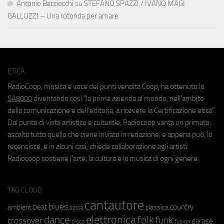
Antonio Bacciocchi
su
STEFANO SPAZZI / IVANO MAGI
GALLUZZI – Una rotonda per amare
ETICA
RadioCoop, musica e voce dei punti vendita Coop, ha ottenuto la
SA8000
diventando così "la prima azienda al mondo, nell'ambito
della comunicazione e dell'editoria, a ricevere la Certificazione etica".
Dal punto di vista artistico e culturale, Radiocoop vanta un primato:
ascolta tutto quello che viene inviato in redazione, e appena può, lo
recensisce, e in alcuni casi, chiede collaborazione agli artisti.
Radiocoop sostiene l'arte, la cultura e la musica di ogni genere.
TAG CLOUD
cantautore
blues
beat
country
ambient
classica
bossa
elettronica
dance
folk
funk
crossover
garage
fusion
disco