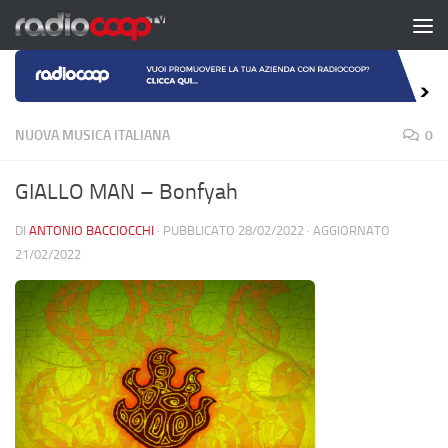
Salta al contenuto
NUOVA MUSICA ITALIANA
0
GIALLO MAN – Bonfyah
DI
ANTONIO BACCIOCCHI
· PUBBLICATO
28/02/2022
· AGGIORNATO
21/02/2022