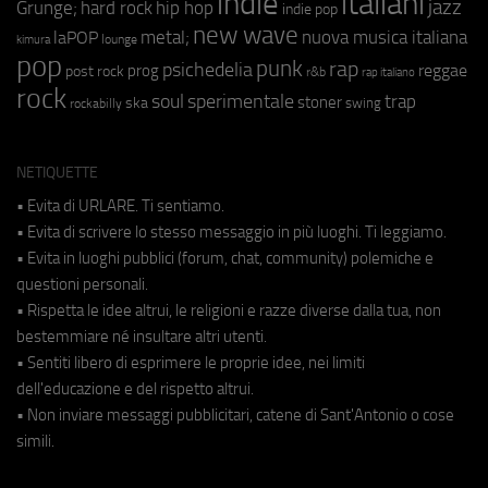
indie
italiani
jazz
hip hop
Grunge;
hard rock
indie pop
new wave
metal;
nuova musica italiana
laPOP
lounge
kimura
pop
punk
rap
psichedelia
reggae
prog
post rock
r&b
rap italiano
rock
soul
sperimentale
trap
stoner
ska
swing
rockabilly
NETIQUETTE
• Evita di URLARE. Ti sentiamo.
• Evita di scrivere lo stesso messaggio in più luoghi. Ti leggiamo.
• Evita in luoghi pubblici (forum, chat, community) polemiche e
questioni personali.
• Rispetta le idee altrui, le religioni e razze diverse dalla tua, non
bestemmiare né insultare altri utenti.
• Sentiti libero di esprimere le proprie idee, nei limiti
dell'educazione e del rispetto altrui.
• Non inviare messaggi pubblicitari, catene di Sant'Antonio o cose
simili.