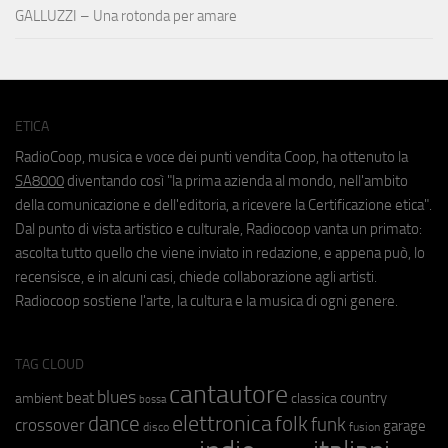
GALLUZZI – Una rotonda per amare
ETICA
RadioCoop, musica e voce dei punti vendita Coop, ha ottenuto la
SA8000
diventando così "la prima azienda al mondo, nell'ambito
della comunicazione e dell'editoria, a ricevere la Certificazione etica".
Dal punto di vista artistico e culturale, Radiocoop vanta un primato:
ascolta tutto quello che viene inviato in redazione, e appena può, lo
recensisce, e in alcuni casi, chiede collaborazione agli artisti.
Radiocoop sostiene l'arte, la cultura e la musica di ogni genere.
TAG CLOUD
cantautore
blues
beat
country
ambient
classica
bossa
elettronica
dance
folk
funk
crossover
garage
fusion
disco