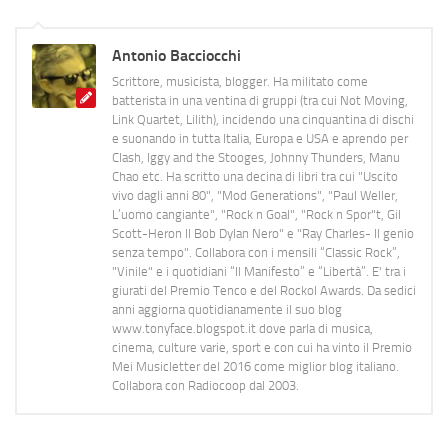
Antonio Bacciocchi
Scrittore, musicista, blogger. Ha militato come
batterista in una ventina di gruppi (tra cui Not Moving,
Link Quartet, Lilith), incidendo una cinquantina di dischi
e suonando in tutta Italia, Europa e USA e aprendo per
Clash, Iggy and the Stooges, Johnny Thunders, Manu
Chao etc. Ha scritto una decina di libri tra cui "Uscito
vivo dagli anni 80", "Mod Generations", "Paul Weller,
L’uomo cangiante", "Rock n Goal", "Rock n Spor"t, Gil
Scott-Heron Il Bob Dylan Nero" e "Ray Charles- Il genio
senza tempo". Collabora con i mensili “Classic Rock”,
"Vinile" e i quotidiani “Il Manifesto” e “Libertà”. E' tra i
giurati del Premio Tenco e del Rockol Awards. Da sedici
anni aggiorna quotidianamente il suo blog
www.tonyface.blogspot.it dove parla di musica,
cinema, culture varie, sport e con cui ha vinto il Premio
Mei Musicletter del 2016 come miglior blog italiano.
Collabora con Radiocoop dal 2003.