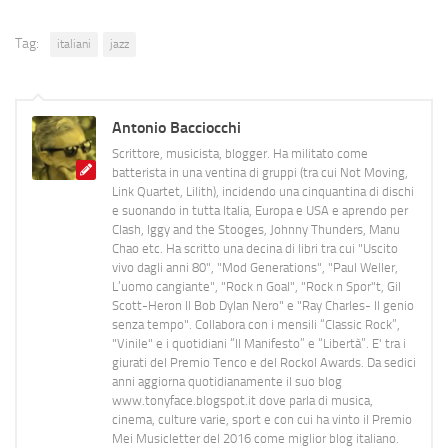
Tag:
italiani
jazz
Antonio Bacciocchi
Scrittore, musicista, blogger. Ha militato come
batterista in una ventina di gruppi (tra cui Not Moving,
Link Quartet, Lilith), incidendo una cinquantina di dischi
e suonando in tutta Italia, Europa e USA e aprendo per
Clash, Iggy and the Stooges, Johnny Thunders, Manu
Chao etc. Ha scritto una decina di libri tra cui "Uscito
vivo dagli anni 80", "Mod Generations", "Paul Weller,
L’uomo cangiante", "Rock n Goal", "Rock n Spor"t, Gil
Scott-Heron Il Bob Dylan Nero" e "Ray Charles- Il genio
senza tempo". Collabora con i mensili “Classic Rock”,
"Vinile" e i quotidiani “Il Manifesto” e “Libertà”. E' tra i
giurati del Premio Tenco e del Rockol Awards. Da sedici
anni aggiorna quotidianamente il suo blog
www.tonyface.blogspot.it dove parla di musica,
cinema, culture varie, sport e con cui ha vinto il Premio
Mei Musicletter del 2016 come miglior blog italiano.