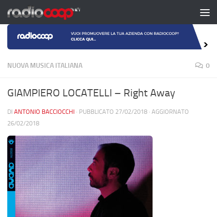
Salta al contenuto
NUOVA MUSICA ITALIANA
0
GIAMPIERO LOCATELLI – Right Away
DI
ANTONIO BACCIOCCHI
· PUBBLICATO
27/02/2018
· AGGIORNATO
26/02/2018