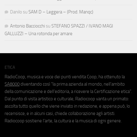
Danilo
su
SAM D – Leggera – (Prod. Manqc)
Antonio Bacciocchi
su
STEFANO SPAZZI / IVANO MAGI
GALLUZZI – Una rotonda per amare
ETICA
RadioCoop, musica e voce dei punti vendita Coop, ha ottenuto la
SA8000
diventando così "la prima azienda al mondo, nell'ambito
della comunicazione e dell'editoria, a ricevere la Certificazione etica".
Dal punto di vista artistico e culturale, Radiocoop vanta un primato:
ascolta tutto quello che viene inviato in redazione, e appena può, lo
recensisce, e in alcuni casi, chiede collaborazione agli artisti.
Radiocoop sostiene l'arte, la cultura e la musica di ogni genere.