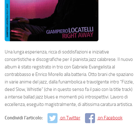
Una lunga esperienza, ricca di soddisfazioni e iniziative
concertistiche e discografiche per il pianista jazz calabrese. Il nuovo
album è stato registrato in trio con Gabriele Evangelista al
contrabbasso e Enrico Morello alla batteria. Otto brani che spaziano
in varie anime del jazz, dalla funambolica e travolgente intro “Fizzle,
deed Slow, Whistle” (che in questo senso fa il paio con la title track)
a intense ballad jazz blues e momenti più introspettivi. Lavoro di
eccellenza, eseguito magistralmente, di altissima caratura artistica.
Condividi l'articolo:
on Twitter
on Facebook