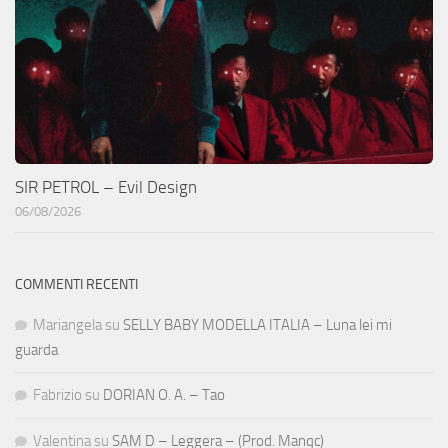
SIR PETROL – Evil Design
06/08/2026
COMMENTI RECENTI
Mariangela
su
SELLY BABY MODELLA ITALIA – Luna lei mi
guarda
Fabrizio
su
DORIAN O. A. – Tao
Valentina
su
SAM D – Leggera – (Prod. Manqc)