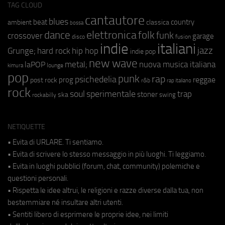
TAG CLOUD
cantautore
blues
beat
country
ambient
classica
bossa
elettronica
dance
folk
funk
crossover
garage
fusion
disco
indie
italiani
jazz
hip hop
Grunge;
hard rock
indie pop
new wave
metal;
nuova musica italiana
laPOP
lounge
kimura
pop
punk
rap
psichedelia
reggae
prog
post rock
r&b
rap italiano
rock
soul
sperimentale
trap
stoner
ska
swing
rockabilly
NETIQUETTE
• Evita di URLARE. Ti sentiamo.
• Evita di scrivere lo stesso messaggio in più luoghi. Ti leggiamo.
• Evita in luoghi pubblici (forum, chat, community) polemiche e
questioni personali.
• Rispetta le idee altrui, le religioni e razze diverse dalla tua, non
bestemmiare né insultare altri utenti.
• Sentiti libero di esprimere le proprie idee, nei limiti