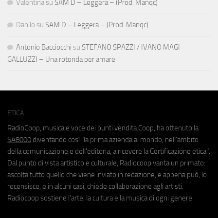
Valentina
su
SAM D – Leggera – (Prod. Manqc)
Danilo
su
SAM D – Leggera – (Prod. Manqc)
Antonio Bacciocchi
su
STEFANO SPAZZI / IVANO MAGI
GALLUZZI – Una rotonda per amare
ETICA
RadioCoop, musica e voce dei punti vendita Coop, ha ottenuto la
SA8000
diventando così "la prima azienda al mondo, nell'ambito
della comunicazione e dell'editoria, a ricevere la Certificazione etica".
Dal punto di vista artistico e culturale, Radiocoop vanta un primato:
ascolta tutto quello che viene inviato in redazione, e appena può, lo
recensisce, e in alcuni casi, chiede collaborazione agli artisti.
Radiocoop sostiene l'arte, la cultura e la musica di ogni genere.