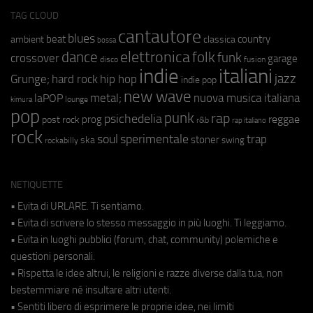
TAG CLOUD
cantautore
blues
beat
country
ambient
classica
bossa
elettronica
dance
folk
funk
crossover
garage
fusion
disco
indie
italiani
jazz
hip hop
Grunge;
hard rock
indie pop
new wave
metal;
nuova musica italiana
laPOP
lounge
kimura
pop
punk
rap
psichedelia
reggae
prog
post rock
r&b
rap italiano
rock
soul
sperimentale
trap
stoner
ska
swing
rockabilly
NETIQUETTE
• Evita di URLARE. Ti sentiamo.
• Evita di scrivere lo stesso messaggio in più luoghi. Ti leggiamo.
• Evita in luoghi pubblici (forum, chat, community) polemiche e
questioni personali.
• Rispetta le idee altrui, le religioni e razze diverse dalla tua, non
bestemmiare né insultare altri utenti.
• Sentiti libero di esprimere le proprie idee, nei limiti