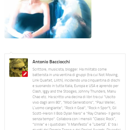
Antonio Bacciocchi
Scrittore, musicista, blogger. Ha militato come
batterista in una ventina di gruppi (tra cui Not Moving,
Link Quartet, Lilith), incidendo una cinquantina di dischi
e suonando in tutta Italia, Europa e USA e aprendo per
Clash, Iggy and the Stooges, Johnny Thunders, Manu
Chao etc. Ha scritto una decina di libri tra cui "Uscito
vivo dagli anni 80", "Mod Generations", "Paul Weller,
L’uomo cangiante", "Rock n Goal", "Rock n Spor"t, Gil
Scott-Heron Il Bob Dylan Nero" e "Ray Charles- Il genio
senza tempo". Collabora con i mensili “Classic Rock”,
"Vinile" e i quotidiani “Il Manifesto” e “Libertà”. E' tra i
giurati del Premio Tenco e del Rockol Awards. Da sedici