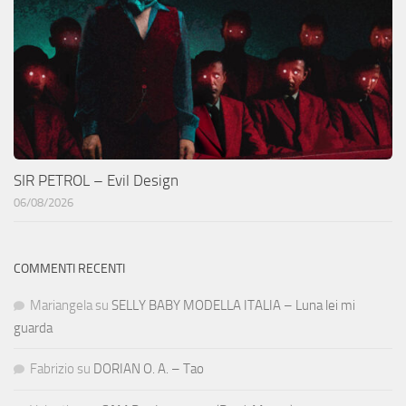
SIR PETROL – Evil Design
06/08/2026
COMMENTI RECENTI
Mariangela
su
SELLY BABY MODELLA ITALIA – Luna lei mi
guarda
Fabrizio
su
DORIAN O. A. – Tao