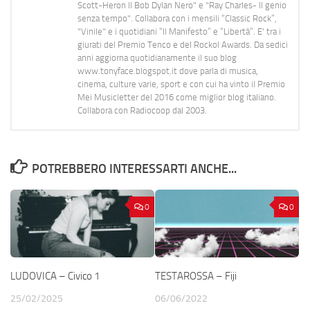
Scott-Heron Il Bob Dylan Nero" e "Ray Charles- Il genio
senza tempo". Collabora con i mensili “Classic Rock”,
"Vinile" e i quotidiani “Il Manifesto” e “Libertà”. E' tra i
giurati del Premio Tenco e del Rockol Awards. Da sedici
anni aggiorna quotidianamente il suo blog
www.tonyface.blogspot.it dove parla di musica,
cinema, culture varie, sport e con cui ha vinto il Premio
Mei Musicletter del 2016 come miglior blog italiano.
Collabora con Radiocoop dal 2003.
POTREBBERO INTERESSARTI ANCHE...
0
0
LUDOVICA – Civico 1
TESTAROSSA – Fiji
25/02/2025
06/06/2022