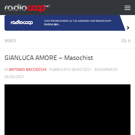
Salta al contenuto
VIDEO
0
GIANLUCA AMORE – Masochist
DI
ANTONIO BACCIOCCHI
· PUBBLICATO
06/02/2021
· AGGIORNATO
04/02/2021