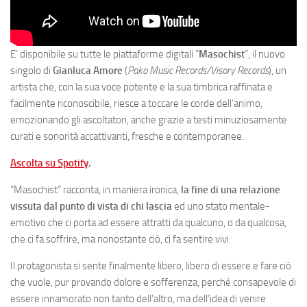
E’ disponibile su tutte le piattaforme digitali “
Masochist
”, il nuovo
singolo di
Gianluca Amore
(
Pako Music Records/Visory Records
), un
artista che, con la sua voce potente e la sua timbrica raffinata e
facilmente riconoscibile, riesce a toccare le corde dell’animo,
emozionando gli ascoltatori, anche grazie a testi minuziosamente
curati e sonorità accattivanti, fresche e contemporanee.
Ascolta su Spotify
.
“Masochist” racconta, in maniera ironica,
la fine di una relazione
vissuta dal punto di vista di chi lascia
ed uno stato mentale-
emotivo che ci porta ad essere attratti da qualcuno, o da qualcosa,
che ci fa soffrire, ma nonostante ciò, ci fa sentire vivi.
Il protagonista si sente finalmente libero, libero di essere e fare ciò
che vuole, pur provando dolore e sofferenza, perché consapevole di
essere innamorato non tanto dell’altro, ma dell’idea di venire