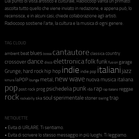
Dal punto di vista artistico e culturale, Radiocoop vanta un primato:
ascolta tutto quello che viene inviato in redazione, e appena può, lo
recensisce, e in alcuni casi, chiede collaborazione agli artisti.
Radiocoop sostiene l'arte, la cultura e la musica di ogni genere.
TAG CLOUD
cantautore
blues
beat
country
ambient
classica
bossa
elettronica
dance
folk
funk
crossover
garage
fusion
disco
indie
italiani
jazz
hip hop
Grunge;
hard rock
indie pop
new wave
metal;
nuova musica italiana
laPOP
lounge
kimura
pop
punk
rap
psichedelia
reggae
prog
post rock
r&b
rap italiano
rock
soul
sperimentale
trap
stoner
ska
swing
rockabilly
NETIQUETTE
• Evita di URLARE. Ti sentiamo.
• Evita di scrivere lo stesso messaggio in più luoghi. Ti leggiamo.