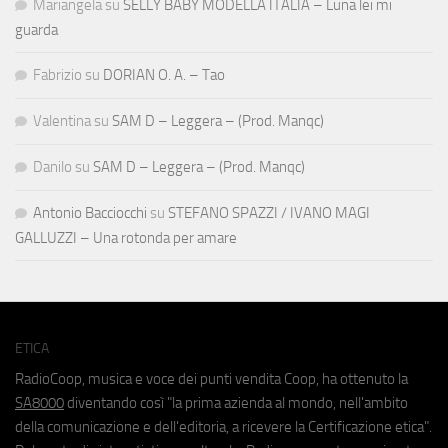
Mariangela
su
SELLY BABY MODELLA ITALIA – Luna lei mi
guarda
Fabrizio
su
DORIAN O. A. – Tao
Valentina
su
SAM D – Leggera – (Prod. Manqc)
Danilo
su
SAM D – Leggera – (Prod. Manqc)
Antonio Bacciocchi
su
STEFANO SPAZZI / IVANO MAGI
GALLUZZI – Una rotonda per amare
ETICA
RadioCoop, musica e voce dei punti vendita Coop, ha ottenuto la
SA8000
diventando così "la prima azienda al mondo, nell'ambito
della comunicazione e dell'editoria, a ricevere la Certificazione etica".