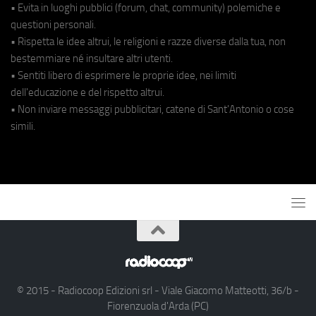
• Evita in luoghi pubblici (forum, chat, community) polemiche e
questioni personali.
• Rispetta le idee altrui, le religioni e razze diverse dalla tua, non
bestemmiare né insultare altri utenti.
• Sentiti libero di esprimere le proprie idee, nei limiti
dell'educazione e del rispetto altrui.
• Non inviare messaggi pubblicitari, catene di Sant'Antonio o cose
simili.
© 2015 - Radiocoop Edizioni srl - Viale Giacomo Matteotti, 36/b -
Fiorenzuola d'Arda (PC)