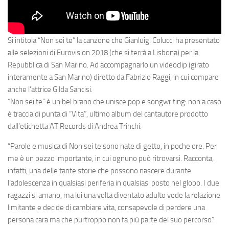
Si intitola
“Non sei te”
la canzone che
Gianluigi Colucci
ha presentato
alle selezioni di Eurovision 2018 (che si terrà a Lisbona) per la
Repubblica di San Marino. Ad accompagnarlo un videoclip (girato
interamente a San Marino) diretto da Fabrizio Raggi, in cui compare
anche l’attrice
Gilda Sancisi
.
“Non sei te” è un bel brano che unisce pop e songwriting: non a caso
è traccia di punta di
“Vita”
, ultimo album del cantautore prodotto
dall’etichetta AT Records di Andrea Trinchi.
“Parole e musica di Non sei te sono nate di getto, in poche ore. Per
me è un pezzo importante, in cui ognuno può ritrovarsi. Racconta,
infatti, una delle tante storie che possono nascere durante
l’adolescenza in qualsiasi periferia in qualsiasi posto nel globo. I due
ragazzi si amano, ma lui una volta diventato adulto vede la relazione
limitante e decide di cambiare vita, consapevole di perdere una
persona cara ma che purtroppo non fa più parte del suo percorso”.