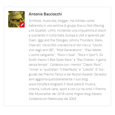
Antonio Bacciocchi
Scrittore, musicista, blogger. Ha militato come
batterista in una ventina di gruppi (tra cui Not Moving,
Link Quartet, Lilith), incidendo una cinquantina di dischi
e suonando in tutta Italia, Europa e USA e aprendo per
Clash, Iggy and the Stooges, Johnny Thunders, Manu
Chao etc. Ha scritto una decina di libri tra cui "Uscito
vivo dagli anni 80", "Mod Generations", "Paul Weller,
L’uomo cangiante", "Rock n Goal", "Rock n Spor"t, Gil
Scott-Heron Il Bob Dylan Nero" e "Ray Charles- Il genio
senza tempo". Collabora con i mensili “Classic Rock”,
"Vinile" e i quotidiani “Il Manifesto” e “Libertà”. E' tra i
giurati del Premio Tenco e del Rockol Awards. Da sedici
anni aggiorna quotidianamente il suo blog
www.tonyface.blogspot.it dove parla di musica,
cinema, culture varie, sport e con cui ha vinto il Premio
Mei Musicletter del 2016 come miglior blog italiano.
Collabora con Radiocoop dal 2003.