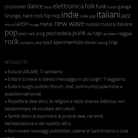
elettronica
dance
folk
funk
crossover
garage
fusion
disco
indie
italiani
jazz
hip hop
Grunge;
hard rock
indie pop
new wave
metal;
nuova musica italiana
laPOP
lounge
kimura
pop
punk
rap
psichedelia
reggae
prog
post rock
r&b
rap italiano
rock
soul
sperimentale
trap
stoner
ska
swing
rockabilly
NETIQUETTE
• Evita di URLARE. Ti sentiamo.
• Evita di scrivere lo stesso messaggio in più luoghi. Ti leggiamo.
• Evita in luoghi pubblici (forum, chat, community) polemiche e
questioni personali.
• Rispetta le idee altrui, le religioni e razze diverse dalla tua, non
bestemmiare né insultare altri utenti.
• Sentiti libero di esprimere le proprie idee, nei limiti
dell'educazione e del rispetto altrui.
• Non inviare messaggi pubblicitari, catene di Sant'Antonio o cose