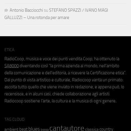
Antonio Bacciocchi
su
STEFANO SPAZZI / IVANO MAGI
GALLUZZI – Una rotonda per amare
ETICA
RadioCoop, musica e voce dei punti vendita Coop, ha ottenuto la
SA8000
diventando così "la prima azienda al mondo, nell'ambito
della comunicazione e dell'editoria, a ricevere la Certificazione etica".
Dal punto di vista artistico e culturale, Radiocoop vanta un primato:
ascolta tutto quello che viene inviato in redazione, e appena può, lo
recensisce, e in alcuni casi, chiede collaborazione agli artisti.
Radiocoop sostiene l'arte, la cultura e la musica di ogni genere.
TAG CLOUD
cantautore
blues
beat
country
ambient
classica
bossa