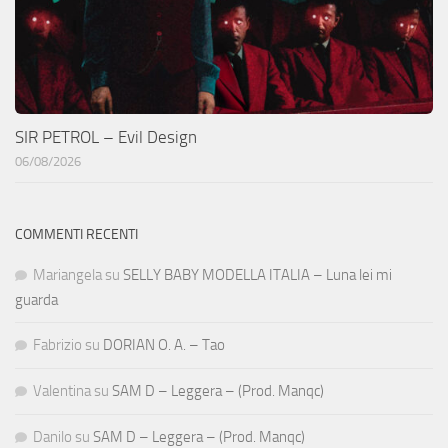
SIR PETROL – Evil Design
06/08/2026
COMMENTI RECENTI
Mariangela
su
SELLY BABY MODELLA ITALIA – Luna lei mi
guarda
Fabrizio
su
DORIAN O. A. – Tao
Valentina
su
SAM D – Leggera – (Prod. Manqc)
Danilo
su
SAM D – Leggera – (Prod. Manqc)