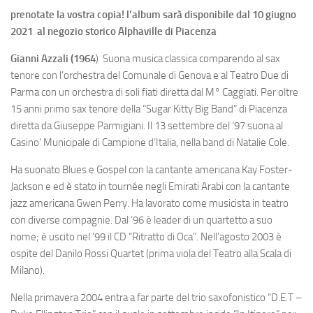
prenotate la vostra copia! l’album sarà disponibile dal 10 giugno
2021 al negozio storico Alphaville di Piacenza
Gianni Azzali (1964
) Suona musica classica comparendo al sax
tenore con l’orchestra del Comunale di Genova e al Teatro Due di
Parma con un orchestra di soli fiati diretta dal M° Caggiati. Per oltre
15 anni primo sax tenore della “Sugar Kitty Big Band” di Piacenza
diretta da Giuseppe Parmigiani. Il 13 settembre del ’97 suona al
Casino’ Municipale di Campione d’Italia, nella band di Natalie Cole.
Ha suonato Blues e Gospel con la cantante americana Kay Foster-
Jackson e ed è stato in tournée negli Emirati Arabi con la cantante
jazz americana Gwen Perry. Ha lavorato come musicista in teatro
con diverse compagnie. Dal ’96 è leader di un quartetto a suo
nome; è uscito nel ’99 il CD “Ritratto di Oca”. Nell’agosto 2003 è
ospite del Danilo Rossi Quartet (prima viola del Teatro alla Scala di
Milano).
Nella primavera 2004 entra a far parte del trio saxofonistico “D.E.T –