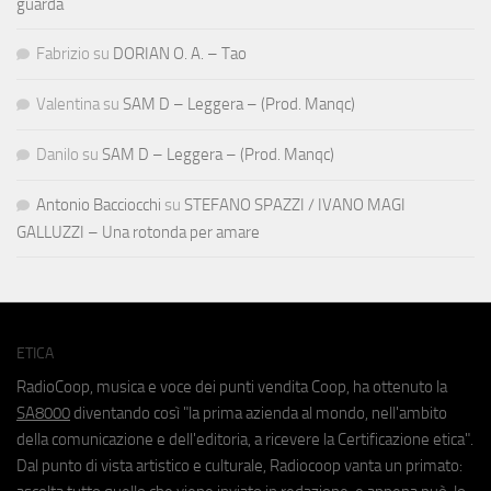
guarda
Fabrizio
su
DORIAN O. A. – Tao
Valentina
su
SAM D – Leggera – (Prod. Manqc)
Danilo
su
SAM D – Leggera – (Prod. Manqc)
Antonio Bacciocchi
su
STEFANO SPAZZI / IVANO MAGI
GALLUZZI – Una rotonda per amare
ETICA
RadioCoop, musica e voce dei punti vendita Coop, ha ottenuto la
SA8000
diventando così "la prima azienda al mondo, nell'ambito
della comunicazione e dell'editoria, a ricevere la Certificazione etica".
Dal punto di vista artistico e culturale, Radiocoop vanta un primato: