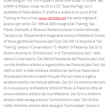
Duke Ellington Trio” con il quale in settembre incide “In Itinere” per
la MAP di Milano. Incide nel 2012 il CD “Save the Flag” con il
quartetto di Paolo Badiini. E’ artefice e autore di un corso di Ear
Training on line sul sito
www.jazzitalia.net
che vanta migliaia di
accessi ogni anno. Dal 1990 al 2000 insegna Ear Training, Sax,
Flauto, Clarinetto, e Musica d’Assieme presso il Centro Musicale
Tampa Lirica. Attualmente è insegnante presso la Milestone School
of Music gestita dal Piacenza Jazz Club. Dal 2001 è docente di “Ear
Training” presso il Conservatorio “G. Nicolini” di Piacenza. Dal 2012
diviene docente di “Armonia Jazz” e di “Composizione Jazz” nello
stesso Conservatorio. Dal 2003 è Presidente del Piacenza Jazz Club,
nonché direttore artistico e organizzativo del Piacenza Jazz Fest; dal
2005 al 2007 è stato direttore didattico dei Seminari Nazionali di
ArquatoJazz tenutisi a Castell’Arquato (Pc) nel mese di luglio e
direttore artistico del festival abbinato. Dal 2013 è direttore dei corsi
di musica presso la Milestone School of Music di Piacenza oltre ad
essere direttore artistico del club Milestone. Dal 2014 è direttore
artistico della rassegna estiva “Summertime in Jazz”.Dal 2016 è
inoltre direttore artistico della rassegna “CremonaJazz” presso il