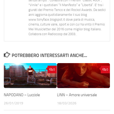
senza tempo". Collabora con i mensili “Classic Rock”,
"Vinile" e i quotidiani “Il Manifesto” e “Libertà”. E' tra i
giurati del Premio Tenco e del Rockol Awards. Da sedici
anni aggiorna quotidianamente il suo blog
www.tonyface.blogspot.it dove parla di musica,
cinema, culture varie, sport e con cui ha vinto il Premio
Mei Musicletter del 2016 come miglior blog italiano.
Collabora con Radiocoop dal 2003.
POTREBBERO INTERESSARTI ANCHE...
0
0
NAPODANO – Lucciole
LINN – Amore universale
26/01/2019
18/03/2026