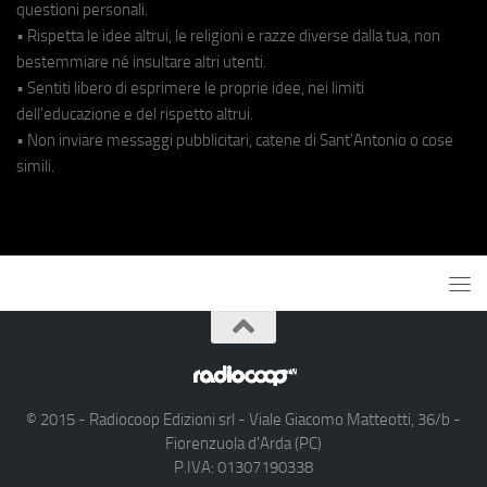
questioni personali.
• Rispetta le idee altrui, le religioni e razze diverse dalla tua, non
bestemmiare né insultare altri utenti.
• Sentiti libero di esprimere le proprie idee, nei limiti
dell'educazione e del rispetto altrui.
• Non inviare messaggi pubblicitari, catene di Sant'Antonio o cose
simili.
© 2015 - Radiocoop Edizioni srl - Viale Giacomo Matteotti, 36/b -
Fiorenzuola d'Arda (PC)
P.IVA: 01307190338