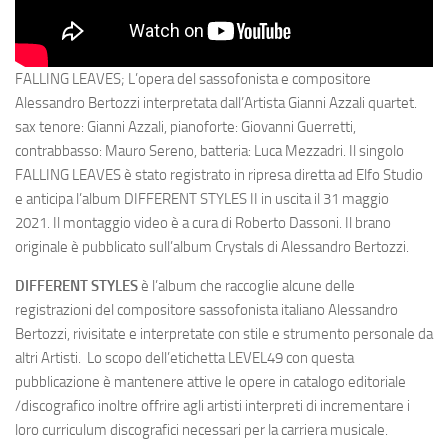
FALLING LEAVES; L’opera del sassofonista e compositore
Alessandro Bertozzi interpretata dall’Artista Gianni Azzali quartet.
sax tenore: Gianni Azzali, pianoforte: Giovanni Guerretti,
contrabbasso: Mauro Sereno, batteria: Luca Mezzadri. Il singolo
FALLING LEAVES è stato registrato in ripresa diretta ad Elfo Studio
e anticipa l’album DIFFERENT STYLES II in uscita il 31 maggio
2021. Il montaggio video è a cura di Roberto Dassoni. Il brano
originale è pubblicato sull’album Crystals di Alessandro Bertozzi.
DIFFERENT STYLES
è l’album che raccoglie alcune delle
registrazioni del compositore sassofonista italiano Alessandro
Bertozzi, rivisitate e interpretate con stile e strumento personale da
altri Artisti. Lo scopo dell’etichetta LEVEL49 con questa
pubblicazione è mantenere attive le opere in catalogo editoriale
/discografico inoltre offrire agli artisti interpreti di incrementare i
loro curriculum discografici necessari per la carriera musicale.