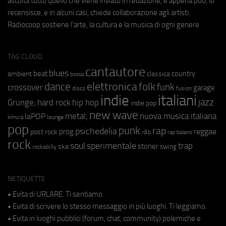
ascolta tutto quello che viene inviato in redazione, e appena può, lo
recensisce, e in alcuni casi, chiede collaborazione agli artisti.
Radiocoop sostiene l'arte, la cultura e la musica di ogni genere.
TAG CLOUD
cantautore
blues
beat
country
ambient
classica
bossa
elettronica
dance
folk
funk
crossover
garage
fusion
disco
indie
italiani
jazz
hip hop
Grunge;
hard rock
indie pop
new wave
metal;
nuova musica italiana
laPOP
lounge
kimura
pop
punk
rap
psichedelia
reggae
prog
post rock
r&b
rap italiano
rock
soul
sperimentale
trap
stoner
ska
swing
rockabilly
NETIQUETTE
• Evita di URLARE. Ti sentiamo.
• Evita di scrivere lo stesso messaggio in più luoghi. Ti leggiamo.
• Evita in luoghi pubblici (forum, chat, community) polemiche e