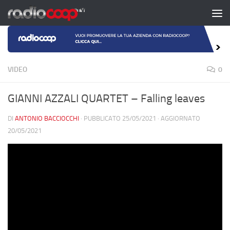
Salta al contenuto
VIDEO
0
GIANNI AZZALI QUARTET – Falling leaves
DI
ANTONIO BACCIOCCHI
· PUBBLICATO
25/05/2021
· AGGIORNATO
20/05/2021