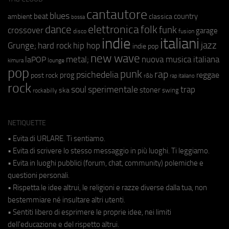
cantautore
blues
beat
country
ambient
classica
bossa
elettronica
dance
folk
funk
crossover
garage
fusion
disco
indie
italiani
jazz
hip hop
Grunge;
hard rock
indie pop
new wave
metal;
nuova musica italiana
laPOP
lounge
kimura
pop
punk
rap
psichedelia
reggae
prog
post rock
r&b
rap italiano
rock
soul
sperimentale
trap
stoner
ska
swing
rockabilly
NETIQUETTE
• Evita di URLARE. Ti sentiamo.
• Evita di scrivere lo stesso messaggio in più luoghi. Ti leggiamo.
• Evita in luoghi pubblici (forum, chat, community) polemiche e
questioni personali.
• Rispetta le idee altrui, le religioni e razze diverse dalla tua, non
bestemmiare né insultare altri utenti.
• Sentiti libero di esprimere le proprie idee, nei limiti
dell'educazione e del rispetto altrui.