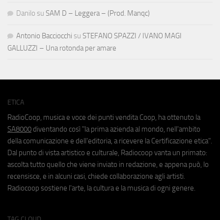
Danilo
su
SAM D – Leggera – (Prod. Manqc)
Antonio Bacciocchi
su
STEFANO SPAZZI / IVANO MAGI
GALLUZZI – Una rotonda per amare
ETICA
RadioCoop, musica e voce dei punti vendita Coop, ha ottenuto la
SA8000
diventando così "la prima azienda al mondo, nell'ambito
della comunicazione e dell'editoria, a ricevere la Certificazione etica".
Dal punto di vista artistico e culturale, Radiocoop vanta un primato:
ascolta tutto quello che viene inviato in redazione, e appena può, lo
recensisce, e in alcuni casi, chiede collaborazione agli artisti.
Radiocoop sostiene l'arte, la cultura e la musica di ogni genere.
TAG CLOUD