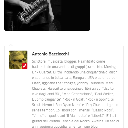
Antonio Bacciocchi
Scrittore, musicista, blogger. Ha militato come
batterista in una ventina di gruppi (tra cui Not Moving,
Link Quartet, Lilith), incidendo una cinquantina di dischi
e suonando in tutta Italia, Europa e USA e aprendo per
Clash, Iggy and the Stooges, Johnny Thunders, Manu
Chao etc. Ha scritto una decina di libri tra cui "Uscito
vivo dagli anni 80", "Mod Generations", "Paul Weller,
L’uomo cangiante", "Rock n Goal", "Rock n Spor"t, Gil
Scott-Heron Il Bob Dylan Nero" e "Ray Charles- Il genio
senza tempo". Collabora con i mensili “Classic Rock”,
"Vinile" e i quotidiani “Il Manifesto” e “Libertà”. E' tra i
giurati del Premio Tenco e del Rockol Awards. Da sedici
anni aggiorna quotidianamente il suo blog