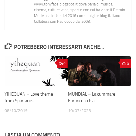
www.tonyface.blogspot.it dove parla di musica,
cinema, culture varie, sport e con cui ha vinto il Premio
Mei Musicletter del 2016 come miglior blog italiano.
Collabora con Radiocoop dal 2003.
POTREBBERO INTERESSARTI ANCHE...
0
0
YIHEQUAN – Love theme
MUNDIAL – La cummare
from Spartacus
Furmiculicchia
08/10/2019
10/07/2023
LASCIA UN COMMENTO