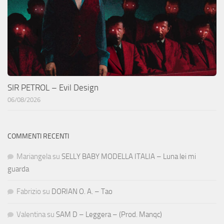
SIR PETROL – Evil Design
06/08/2026
COMMENTI RECENTI
Mariangela
su
SELLY BABY MODELLA ITALIA – Luna lei mi
guarda
Fabrizio
su
DORIAN O. A. – Tao
Valentina
su
SAM D – Leggera – (Prod. Manqc)