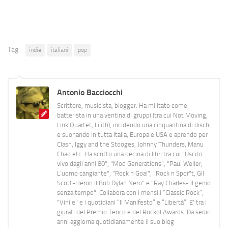
Tag:
indie
italiani
pop
Antonio Bacciocchi
Scrittore, musicista, blogger. Ha militato come
batterista in una ventina di gruppi (tra cui Not Moving,
Link Quartet, Lilith), incidendo una cinquantina di dischi
e suonando in tutta Italia, Europa e USA e aprendo per
Clash, Iggy and the Stooges, Johnny Thunders, Manu
Chao etc. Ha scritto una decina di libri tra cui "Uscito
vivo dagli anni 80", "Mod Generations", "Paul Weller,
L’uomo cangiante", "Rock n Goal", "Rock n Spor"t, Gil
Scott-Heron Il Bob Dylan Nero" e "Ray Charles- Il genio
senza tempo". Collabora con i mensili “Classic Rock”,
"Vinile" e i quotidiani “Il Manifesto” e “Libertà”. E' tra i
giurati del Premio Tenco e del Rockol Awards. Da sedici
anni aggiorna quotidianamente il suo blog