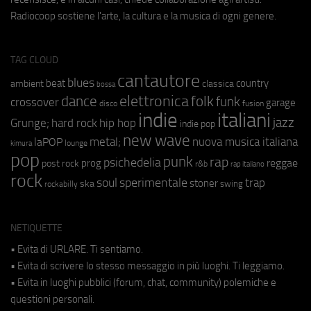
Radiocoop sostiene l'arte, la cultura e la musica di ogni genere.
TAG CLOUD
cantautore
blues
beat
country
ambient
classica
bossa
elettronica
dance
folk
funk
crossover
garage
fusion
disco
indie
italiani
jazz
hip hop
Grunge;
hard rock
indie pop
new wave
metal;
nuova musica italiana
laPOP
lounge
kimura
pop
punk
rap
psichedelia
reggae
prog
post rock
r&b
rap italiano
rock
soul
sperimentale
trap
stoner
ska
swing
rockabilly
NETIQUETTE
• Evita di URLARE. Ti sentiamo.
• Evita di scrivere lo stesso messaggio in più luoghi. Ti leggiamo.
• Evita in luoghi pubblici (forum, chat, community) polemiche e
questioni personali.