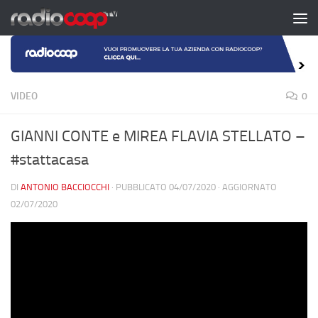
Salta al contenuto
VIDEO
0
GIANNI CONTE e MIREA FLAVIA STELLATO –
#stattacasa
DI
ANTONIO BACCIOCCHI
· PUBBLICATO
04/07/2020
· AGGIORNATO
02/07/2020