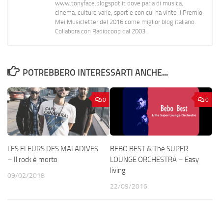
www.tonyface.blogspot.it dove parla di musica,
cinema, culture varie, sport e con cui ha vinto il Premio
Mei Musicletter del 2016 come miglior blog italiano.
Collabora con Radiocoop dal 2003.
POTREBBERO INTERESSARTI ANCHE...
0
0
LES FLEURS DES MALADIVES
BEBO BEST & The SUPER
– Il rock è morto
LOUNGE ORCHESTRA – Easy
living
09/02/2018
22/09/2016