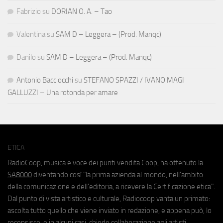
Fabrizio
su
DORIAN O. A. – Tao
Valentina
su
SAM D – Leggera – (Prod. Manqc)
Danilo
su
SAM D – Leggera – (Prod. Manqc)
Antonio Bacciocchi
su
STEFANO SPAZZI / IVANO MAGI
GALLUZZI – Una rotonda per amare
ETICA
RadioCoop, musica e voce dei punti vendita Coop, ha ottenuto la
SA8000
diventando così "la prima azienda al mondo, nell'ambito
della comunicazione e dell'editoria, a ricevere la Certificazione etica".
Dal punto di vista artistico e culturale, Radiocoop vanta un primato:
ascolta tutto quello che viene inviato in redazione, e appena può, lo
recensisce, e in alcuni casi, chiede collaborazione agli artisti.