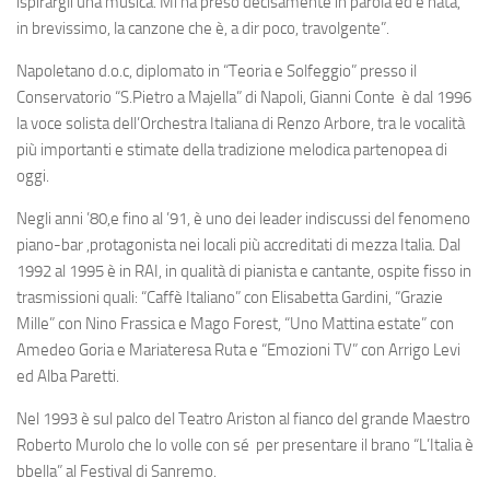
ispirargli una musica. Mi ha preso decisamente in parola ed è nata,
in brevissimo, la canzone che è, a dir poco, travolgente”.
Napoletano d.o.c, diplomato in “Teoria e Solfeggio” presso il
Conservatorio “S.Pietro a Majella” di Napoli, Gianni Conte è dal 1996
la voce solista dell’Orchestra Italiana di Renzo Arbore, tra le vocalità
più importanti e stimate della tradizione melodica partenopea di
oggi.
Negli anni ’80,e fino al ’91, è uno dei leader indiscussi del fenomeno
piano-bar ,protagonista nei locali più accreditati di mezza Italia. Dal
1992 al 1995 è in RAI, in qualità di pianista e cantante, ospite fisso in
trasmissioni quali: “Caffè Italiano” con Elisabetta Gardini, “Grazie
Mille” con Nino Frassica e Mago Forest, “Uno Mattina estate” con
Amedeo Goria e Mariateresa Ruta e “Emozioni TV” con Arrigo Levi
ed Alba Paretti.
Nel 1993 è sul palco del Teatro Ariston al fianco del grande Maestro
Roberto Murolo che lo volle con sé per presentare il brano “L’Italia è
bbella” al Festival di Sanremo.