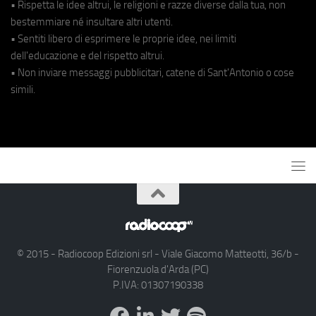
• Rispetta le idee altrui, le religioni e razze diverse dalla tua, non
bestemmiare né insultare altri utenti.
• Sentiti libero di esprimere le proprie idee, nei limiti
dell'educazione e del rispetto altrui.
• Non inviare messaggi pubblicitari, catene di Sant'Antonio o cose
simili.
© 2015 - Radiocoop Edizioni srl - Viale Giacomo Matteotti, 36/b -
Fiorenzuola d'Arda (PC)
P.IVA: 01307190338