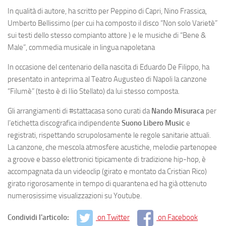
In qualità di autore, ha scritto per Peppino di Capri, Nino Frassica,
Umberto Bellissimo (per cui ha composto il disco “Non solo Varietè”
sui testi dello stesso compianto attore ) e le musiche di “Bene &
Male”, commedia musicale in lingua napoletana
In occasione del centenario della nascita di Eduardo De Filippo, ha
presentato in anteprima al Teatro Augusteo di Napoli la canzone
“Filumè” (testo è di Ilio Stellato) da lui stesso composta.
Gli arrangiamenti di #stattacasa sono curati da
Nando Misuraca
per
l’etichetta discografica indipendente
Suono Libero Music
e
registrati, rispettando scrupolosamente le regole sanitarie attuali.
La canzone, che mescola atmosfere acustiche, melodie partenopee
a groove e basso elettronici tipicamente di tradizione hip-hop, è
accompagnata da un videoclip (girato e montato da Cristian Rico)
girato rigorosamente in tempo di quarantena ed ha già ottenuto
numerosissime visualizzazioni su Youtube.
Condividi l'articolo:
on Twitter
on Facebook