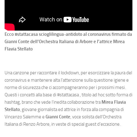
Ecco #stattacasa scioglilingua-antidoto al coronavirus firmato da
Gianni Conte dell’Orchestra Italiana di Arbore e l’attrice Mirea
Flavia Stellato
Una canzone per raccontare il lockdown, per esorcizzare la paura del
coronavirus e mantenere alta l’attenzione sulla questione igiene e
norme di sicurezza che ci accompagneranno per i prossimi mesi.
Questi i concetti alla base di #stattacasa , titolo ad hoc sotto forma di
hashtag, brano che vede l’inedita collaborazione tra
Mirea Flavia
Stellato
, giovane giornalista ed attrice in forza alla compagnia di
Vincenzo Salemme e
Gianni Conte
, voce solista dell’Orchestra
Italiana di Renzo Arbore, in veste di special guest d’eccezione.