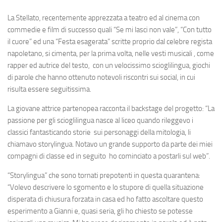
La Stellato, recentemente apprezzata a teatro ed al cinema con
commedie e film di successo quali “Se mi lasci non vale”, “Con tutto
il cuore” ed una “Festa esagerata” scritte proprio dal celebre regista
napoletano, si cimenta, per la prima volta, nelle vesti musicali , come
rapper ed autrice del testo, con un velocissimo scioglilingua, giochi
di parole che hanno ottenuto notevoli riscontri sui social, in cui
risulta essere seguitissima.
La giovane attrice partenopea racconta il backstage del progetto: “La
passione per gli scioglilingua nasce al liceo quando rileggevo i
classici fantasticando storie sui personaggi della mitologia, li
chiamavo storylingua. Notavo un grande supporto da parte dei miei
compagni di classe ed in seguito ho cominciato a postarli sul web”.
“Storylingua” che sono tornati prepotenti in questa quarantena:
“Volevo descrivere lo sgomento e lo stupore di quella situazione
disperata di chiusura forzata in casa ed ho fatto ascoltare questo
esperimento a Gianni e, quasi seria, gli ho chiesto se potesse