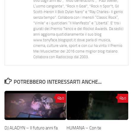
vivo dagli anni 80", "Mod Generations", "Paul Weller,
L’uomo cangiante", "Rock n Goal", "Rock n Spor"t, Gil
Scott-Heron Il Bob Dylan Nero" e "Ray Charles- Il genio
senza tempo". Collabora con i mensili “Classic Rock”,
"Vinile" e i quotidiani “Il Manifesto” e “Libertà”. E' tra i
giurati del Premio Tenco e del Rockol Awards. Da sedici
anni aggiorna quotidianamente il suo blog
www.tonyface.blogspot.it dove parla di musica,
cinema, culture varie, sport e con cui ha vinto il Premio
Mei Musicletter del 2016 come miglior blog italiano.
Collabora con Radiocoop dal 2003.
POTREBBERO INTERESSARTI ANCHE...
0
0
DJ ALADYN – Il futuro anni fa
HUMANA – Con te