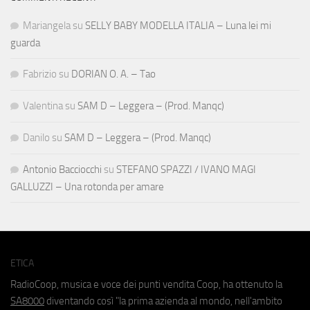
Mariangela
su
SELLY BABY MODELLA ITALIA – Luna lei mi
guarda
Fabrizio
su
DORIAN O. A. – Tao
Valentina
su
SAM D – Leggera – (Prod. Manqc)
Danilo
su
SAM D – Leggera – (Prod. Manqc)
Antonio Bacciocchi
su
STEFANO SPAZZI / IVANO MAGI
GALLUZZI – Una rotonda per amare
ETICA
RadioCoop, musica e voce dei punti vendita Coop, ha ottenuto la
SA8000
diventando così "la prima azienda al mondo, nell'ambito