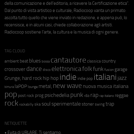
della comunicazione e dell'editoria, a ricevere la Certificazione etica".
Dal punto di vista artistico e culturale, Radiocoop vanta un primato:
ascolta tutto quello che viene inviato in redazione, e appena può, lo
recensisce, e in alcuni casi, chiede collaborazione agli artisti.
Radiocoop sostiene l'arte, la cultura e la musica di ogni genere.
TAG CLOUD
cantautore
blues
beat
country
ambient
classica
bossa
elettronica
dance
folk
funk
crossover
garage
fusion
disco
indie
italiani
jazz
hip hop
Grunge;
hard rock
indie pop
new wave
metal;
nuova musica italiana
laPOP
lounge
kimura
pop
punk
rap
psichedelia
reggae
prog
post rock
r&b
rap italiano
rock
soul
sperimentale
trap
stoner
ska
swing
rockabilly
NETIQUETTE
• Evita di URLARE. Ti sentiamo.