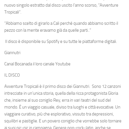
nuovo singolo estratto dal disco uscito l’anno scorso,
“Avventure
Tropicali”
.
“Abbiamo scelto di girarlo a Cali perché quando abbiamo scritto il
pezzo con la mente eravamo già da quelle parti..”
Il disco è disponibile su Spotify e su tutte le piattaforme digitali.
Giannutri
Canal Bocanada il loro canale Youtube
IL DISCO
Avventure Tropicali è il primo disco dei Giannutri. Sono 12 canzoni
intrecciate in un’unica storia, quella della ricca protagonista Gloria
che, insieme al suo coniglio Rey, erra in vari teatri del sud del
mondo. È un viaggio casuale, diviso tra luoghi e città evocative. Un
viaggiare curativo, più che esplorativo, vissuto tra depressioni,
squilibri e pastiglie. E un povero coniglio che vorrebbe solo tornare
ai suoi pic-nic in campagna. Genere pop-rock-latin, anche se