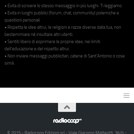
• Evita di scrivere lo stesso messaggio in più luoghi. Ti leggiamo.
• Evita in luoghi pubblici (forum, chat, community) polemiche e
questioni personali.
• Rispetta le idee altrui, le religioni e razze diverse dalla tua, non
bestemmiare né insultare altri utenti.
• Sentiti libero di esprimere le proprie idee, nei limiti
dell'educazione e del rispetto altrui.
• Non inviare messaggi pubblicitari, catene di Sant'Antonio o cose
simili.
© 2015 - Radiocoop Edizioni srl - Viale Giacomo Matteotti, 36/b -