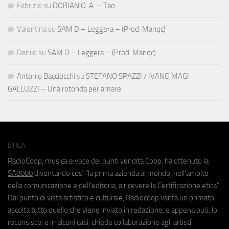
Fabrizio
su
DORIAN O. A. – Tao
Valentina
su
SAM D – Leggera – (Prod. Manqc)
Danilo
su
SAM D – Leggera – (Prod. Manqc)
Antonio Bacciocchi
su
STEFANO SPAZZI / IVANO MAGI
GALLUZZI – Una rotonda per amare
ETICA
RadioCoop, musica e voce dei punti vendita Coop, ha ottenuto la
SA8000
diventando così "la prima azienda al mondo, nell'ambito
della comunicazione e dell'editoria, a ricevere la Certificazione etica".
Dal punto di vista artistico e culturale, Radiocoop vanta un primato:
ascolta tutto quello che viene inviato in redazione, e appena può, lo
recensisce, e in alcuni casi, chiede collaborazione agli artisti.