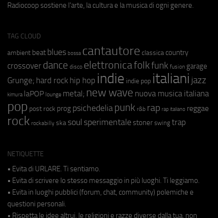
Radiocoop sostiene l'arte, la cultura e la musica di ogni genere.
TAG CLOUD
cantautore
blues
beat
country
ambient
classica
bossa
elettronica
dance
folk
funk
crossover
garage
fusion
disco
indie
italiani
jazz
hip hop
Grunge;
hard rock
indie pop
new wave
metal;
nuova musica italiana
laPOP
lounge
kimura
pop
punk
rap
psichedelia
reggae
prog
post rock
r&b
rap italiano
rock
soul
sperimentale
trap
stoner
ska
swing
rockabilly
NETIQUETTE
• Evita di URLARE. Ti sentiamo.
• Evita di scrivere lo stesso messaggio in più luoghi. Ti leggiamo.
• Evita in luoghi pubblici (forum, chat, community) polemiche e
questioni personali.
• Rispetta le idee altrui, le religioni e razze diverse dalla tua, non