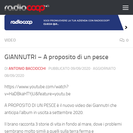
Salta al contenuto
VIDEO
0
GIANNUTRI – A proposito di un pesce
DI
ANTONIO BACCIOCCHI
· PUBBLICATO
09/09/2020
· AGGIORNATO
08/09/2020
https://www.youtube.com/watch?
v=HaDBkaHTYjU&feature=youtu.be
A PROPOSITO DI UN PESCE è il nuovo video dei Giannutri che
anticipa l’album in uscita a settembre 2020.
Il brano racconta 3 storie di vita in fondo al mare, dove i problemi
sembrano molto simili a quelli sulla terra ferma e