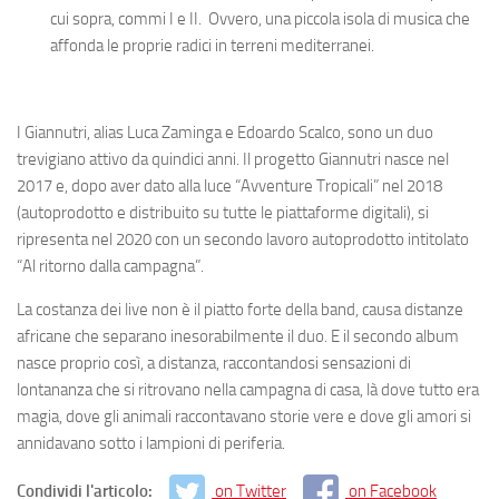
cui sopra, commi I e II. Ovvero, una piccola isola di musica che
affonda le proprie radici in terreni mediterranei.
I Giannutri, alias Luca Zaminga e Edoardo Scalco, sono un duo
trevigiano attivo da quindici anni. Il progetto Giannutri nasce nel
2017 e, dopo aver dato alla luce “Avventure Tropicali” nel 2018
(autoprodotto e distribuito su tutte le piattaforme digitali), si
ripresenta nel 2020 con un secondo lavoro autoprodotto intitolato
“Al ritorno dalla campagna”.
La costanza dei live non è il piatto forte della band, causa distanze
africane che separano inesorabilmente il duo. E il secondo album
nasce proprio così, a distanza, raccontandosi sensazioni di
lontananza che si ritrovano nella campagna di casa, là dove tutto era
magia, dove gli animali raccontavano storie vere e dove gli amori si
annidavano sotto i lampioni di periferia.
Condividi l'articolo:
on Twitter
on Facebook