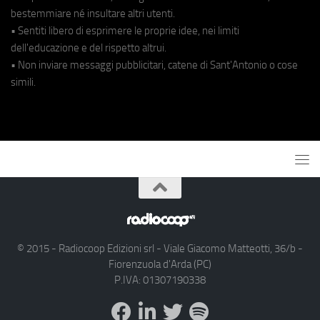
bestemmiare né insultare altri utenti.
• Sentiti libero di esprimere le proprie idee, nei limiti
dell'educazione e del rispetto altrui.
• Non inviare messaggi pubblicitari, catene di Sant'Antonio o cose
simili.
© 2015 - Radiocoop Edizioni srl - Viale Giacomo Matteotti, 36/b -
Fiorenzuola d'Arda (PC)
P.IVA: 01307190338