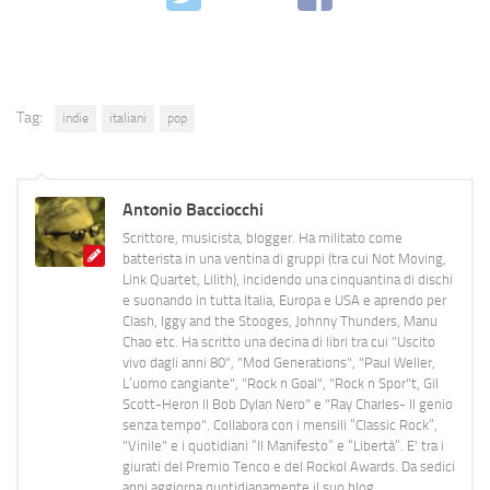
Tag:
indie
italiani
pop
Antonio Bacciocchi
Scrittore, musicista, blogger. Ha militato come
batterista in una ventina di gruppi (tra cui Not Moving,
Link Quartet, Lilith), incidendo una cinquantina di dischi
e suonando in tutta Italia, Europa e USA e aprendo per
Clash, Iggy and the Stooges, Johnny Thunders, Manu
Chao etc. Ha scritto una decina di libri tra cui "Uscito
vivo dagli anni 80", "Mod Generations", "Paul Weller,
L’uomo cangiante", "Rock n Goal", "Rock n Spor"t, Gil
Scott-Heron Il Bob Dylan Nero" e "Ray Charles- Il genio
senza tempo". Collabora con i mensili “Classic Rock”,
"Vinile" e i quotidiani “Il Manifesto” e “Libertà”. E' tra i
giurati del Premio Tenco e del Rockol Awards. Da sedici
anni aggiorna quotidianamente il suo blog