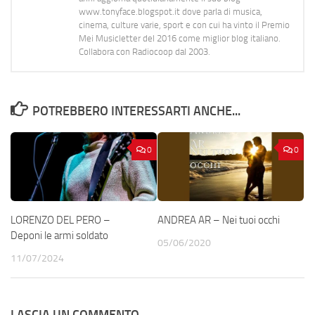
www.tonyface.blogspot.it dove parla di musica,
cinema, culture varie, sport e con cui ha vinto il Premio
Mei Musicletter del 2016 come miglior blog italiano.
Collabora con Radiocoop dal 2003.
POTREBBERO INTERESSARTI ANCHE...
0
0
LORENZO DEL PERO –
ANDREA AR – Nei tuoi occhi
Deponi le armi soldato
05/06/2020
11/07/2024