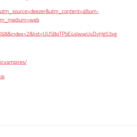
?utm_source=deezer&utm_content=album-
tm_medium=web
fX68&index=2&list=UUS8qTPbE4slwwUvDyHg53xg
icvampires/
ok