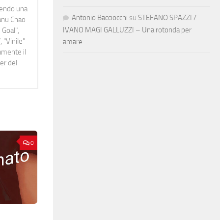
idendo una
Antonio Bacciocchi
su
STEFANO SPAZZI /
Manu Chao
IVANO MAGI GALLUZZI – Una rotonda per
 Goal",
 "Vinile"
amare
namente il
er del
0