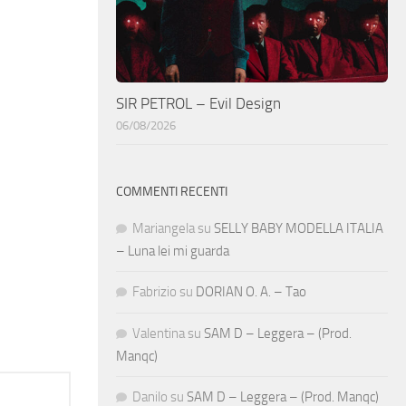
SIR PETROL – Evil Design
06/08/2026
COMMENTI RECENTI
Mariangela
su
SELLY BABY MODELLA ITALIA
– Luna lei mi guarda
Fabrizio
su
DORIAN O. A. – Tao
Valentina
su
SAM D – Leggera – (Prod.
Manqc)
Danilo
su
SAM D – Leggera – (Prod. Manqc)