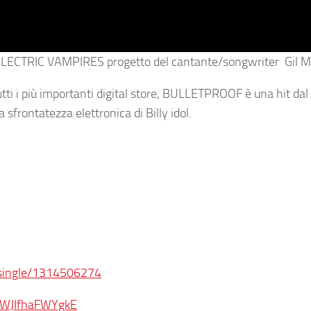
 ELECTRIC VAMPIRES
progetto del cantante/songwriter Gil M
ti i più importanti digital store,
BULLETPROOF
è una hit dal
 sfrontatezza elettronica di Billy idol.
f-single/1314506274
XWJIfhaFWYgkE