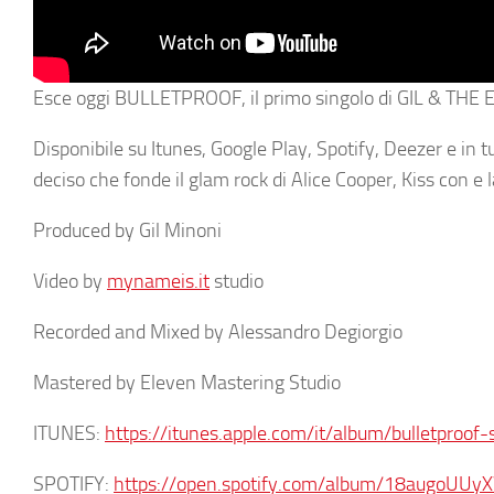
Esce oggi
BULLETPROOF,
il primo singolo di
GIL & THE
Disponibile su Itunes, Google Play, Spotify, Deezer e in tut
deciso che fonde il glam rock di Alice Cooper, Kiss con e la
Produced by Gil Minoni
Video by
mynameis.it
studio
Recorded and Mixed by Alessandro Degiorgio
Mastered by Eleven Mastering Studio
ITUNES:
https://itunes.apple.com/it/album/bulletproo
SPOTIFY:
https://open.spotify.com/album/18augoUUy