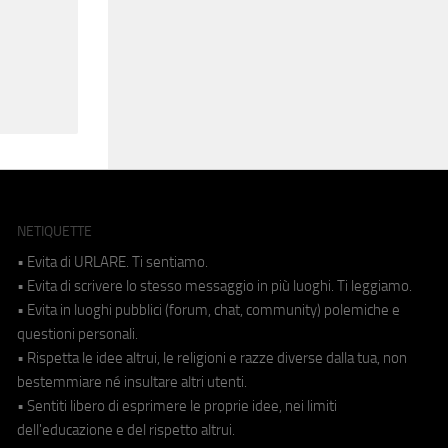
NETIQUETTE
• Evita di URLARE. Ti sentiamo.
• Evita di scrivere lo stesso messaggio in più luoghi. Ti leggiamo.
• Evita in luoghi pubblici (forum, chat, community) polemiche e
questioni personali.
• Rispetta le idee altrui, le religioni e razze diverse dalla tua, non
bestemmiare né insultare altri utenti.
• Sentiti libero di esprimere le proprie idee, nei limiti
dell'educazione e del rispetto altrui.