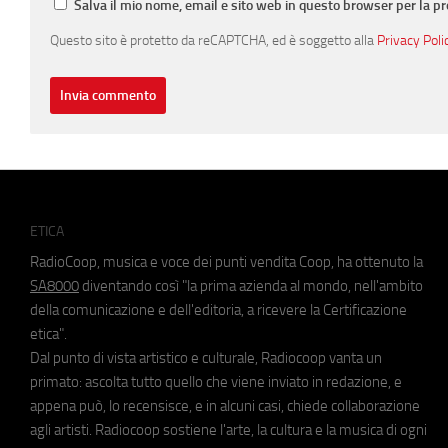
Salva il mio nome, email e sito web in questo browser per la 
Questo sito è protetto da reCAPTCHA, ed è soggetto alla
Privacy Poli
ETICA
RadioCoop, musica e voce dei punti vendita Coop, ha ottenuto la
SA8000
diventando così "la prima azienda al mondo, nell'ambito
della comunicazione e dell'editoria, a ricevere la Certificazione
etica".
Dal punto di vista artistico e culturale, Radiocoop vanta un
primato: ascolta tutto quello che viene inviato in redazione, e
appena può, lo recensisce, e in alcuni casi, chiede collaborazione
agli artisti. Radiocoop sostiene l'arte, la cultura e la musica di ogni