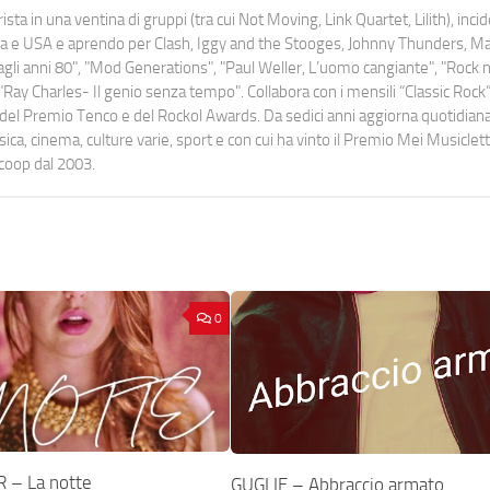
ista in una ventina di gruppi (tra cui Not Moving, Link Quartet, Lilith), inc
uropa e USA e aprendo per Clash, Iggy and the Stooges, Johnny Thunders, 
o dagli anni 80", "Mod Generations", "Paul Weller, L’uomo cangiante", "Rock n
Ray Charles- Il genio senza tempo". Collabora con i mensili “Classic Rock”,
urati del Premio Tenco e del Rockol Awards. Da sedici anni aggiorna quotidia
a, cinema, culture varie, sport e con cui ha vinto il Premio Mei Musiclett
ocoop dal 2003.
0
 – La notte
GUGLIE – Abbraccio armato