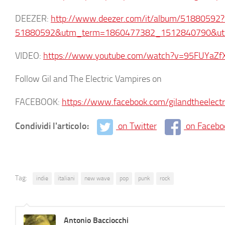
DEEZER:
http://www.deezer.com/it/album/51880592
51880592&utm_term=1860477382_1512840790&u
VIDEO:
https://www.youtube.com/watch?v=95FUYaZ
Follow Gil and The Electric Vampires on
FACEBOOK:
https://www.facebook.com/gilandtheelectr
Condividi l'articolo:
on Twitter
on Facebo
Tag:
indie
italiani
new wave
pop
punk
rock
Antonio Bacciocchi