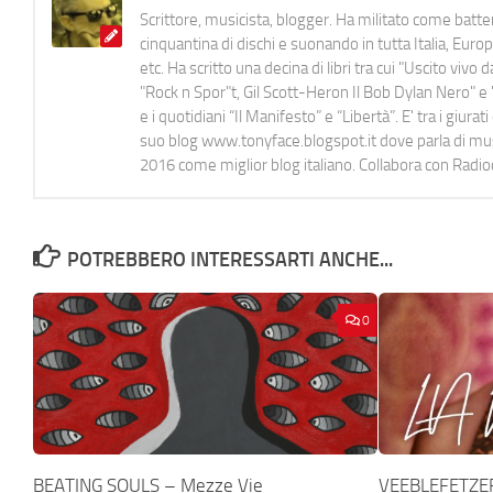
Scrittore, musicista, blogger. Ha militato come batter
cinquantina di dischi e suonando in tutta Italia, E
etc. Ha scritto una decina di libri tra cui "Uscito viv
"Rock n Spor"t, Gil Scott-Heron Il Bob Dylan Nero" e "
e i quotidiani “Il Manifesto” e “Libertà”. E' tra i gi
suo blog www.tonyface.blogspot.it dove parla di music
2016 come miglior blog italiano. Collabora con Radi
POTREBBERO INTERESSARTI ANCHE...
0
BEATING SOULS – Mezze Vie
VEEBLEFETZER