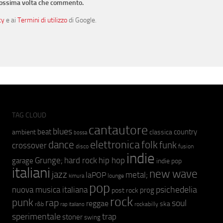
prossima volta che commento.
cy
e ai
Termini di utilizzo
di Google.
TAG CLOUD
cantautore
blues
beat
country
ambient
classica
bossa
elettronica
dance
folk
funk
crossover
fusion
disco
indie
hip hop
Grunge;
hard rock
garage
indie pop
italiani
new wave
jazz
metal;
laPOP
lounge
kimura
pop
psichedelia
nuova musica italiana
prog
post rock
rock
punk
rap
soul
reggae
ska
r&b
rockabilly
rap italiano
sperimentale
trap
stoner
swing