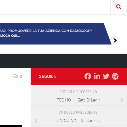
0
SEGUICI:
ARTICOLO SUCCESSIVO
TEO HO – I Gatti Di Lenin
ARTICOLO PRECEDENTE
UNOAUNO – Restare vivi