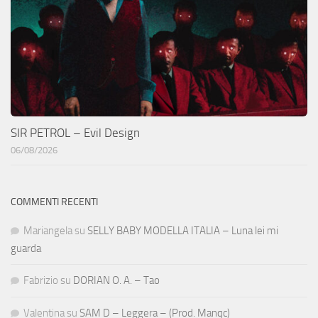
SIR PETROL – Evil Design
06/08/2026
COMMENTI RECENTI
Mariangela
su
SELLY BABY MODELLA ITALIA – Luna lei mi
guarda
Fabrizio
su
DORIAN O. A. – Tao
Valentina
su
SAM D – Leggera – (Prod. Manqc)