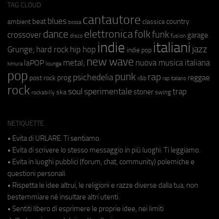
TAG CLOUD
cantautore
blues
beat
country
ambient
classica
bossa
elettronica
dance
folk
funk
crossover
garage
fusion
disco
indie
italiani
jazz
hip hop
Grunge;
hard rock
indie pop
new wave
metal;
nuova musica italiana
laPOP
lounge
kimura
pop
punk
rap
psichedelia
reggae
prog
post rock
r&b
rap italiano
rock
soul
sperimentale
trap
stoner
ska
swing
rockabilly
NETIQUETTE
• Evita di URLARE. Ti sentiamo.
• Evita di scrivere lo stesso messaggio in più luoghi. Ti leggiamo.
• Evita in luoghi pubblici (forum, chat, community) polemiche e
questioni personali.
• Rispetta le idee altrui, le religioni e razze diverse dalla tua, non
bestemmiare né insultare altri utenti.
• Sentiti libero di esprimere le proprie idee, nei limiti