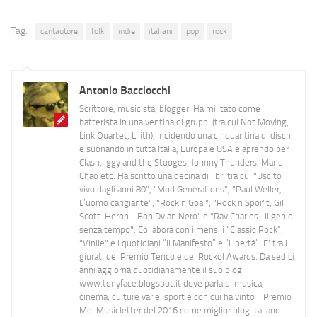
Tag:
cantautore
folk
indie
italiani
pop
rock
Antonio Bacciocchi
Scrittore, musicista, blogger. Ha militato come
batterista in una ventina di gruppi (tra cui Not Moving,
Link Quartet, Lilith), incidendo una cinquantina di dischi
e suonando in tutta Italia, Europa e USA e aprendo per
Clash, Iggy and the Stooges, Johnny Thunders, Manu
Chao etc. Ha scritto una decina di libri tra cui "Uscito
vivo dagli anni 80", "Mod Generations", "Paul Weller,
L’uomo cangiante", "Rock n Goal", "Rock n Spor"t, Gil
Scott-Heron Il Bob Dylan Nero" e "Ray Charles- Il genio
senza tempo". Collabora con i mensili “Classic Rock”,
"Vinile" e i quotidiani “Il Manifesto” e “Libertà”. E' tra i
giurati del Premio Tenco e del Rockol Awards. Da sedici
anni aggiorna quotidianamente il suo blog
www.tonyface.blogspot.it dove parla di musica,
cinema, culture varie, sport e con cui ha vinto il Premio
Mei Musicletter del 2016 come miglior blog italiano.