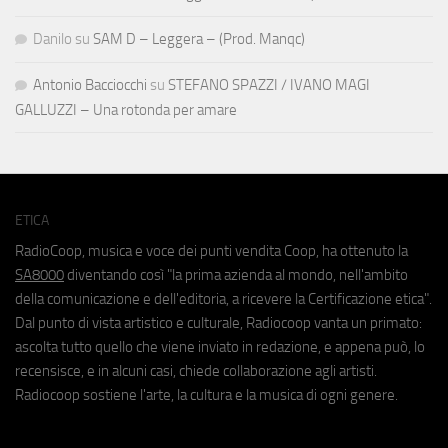
Danilo
su
SAM D – Leggera – (Prod. Manqc)
Antonio Bacciocchi
su
STEFANO SPAZZI / IVANO MAGI
GALLUZZI – Una rotonda per amare
ETICA
RadioCoop, musica e voce dei punti vendita Coop, ha ottenuto la
SA8000
diventando così "la prima azienda al mondo, nell'ambito
della comunicazione e dell'editoria, a ricevere la Certificazione etica".
Dal punto di vista artistico e culturale, Radiocoop vanta un primato:
ascolta tutto quello che viene inviato in redazione, e appena può, lo
recensisce, e in alcuni casi, chiede collaborazione agli artisti.
Radiocoop sostiene l'arte, la cultura e la musica di ogni genere.