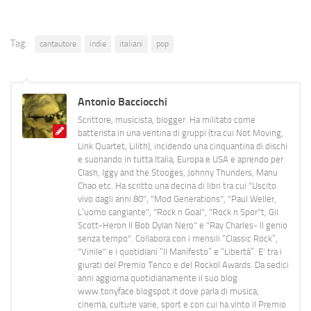
Tag:
cantautore
indie
italiani
pop
Antonio Bacciocchi
Scrittore, musicista, blogger. Ha militato come
batterista in una ventina di gruppi (tra cui Not Moving,
Link Quartet, Lilith), incidendo una cinquantina di dischi
e suonando in tutta Italia, Europa e USA e aprendo per
Clash, Iggy and the Stooges, Johnny Thunders, Manu
Chao etc. Ha scritto una decina di libri tra cui "Uscito
vivo dagli anni 80", "Mod Generations", "Paul Weller,
L’uomo cangiante", "Rock n Goal", "Rock n Spor"t, Gil
Scott-Heron Il Bob Dylan Nero" e "Ray Charles- Il genio
senza tempo". Collabora con i mensili “Classic Rock”,
"Vinile" e i quotidiani “Il Manifesto” e “Libertà”. E' tra i
giurati del Premio Tenco e del Rockol Awards. Da sedici
anni aggiorna quotidianamente il suo blog
www.tonyface.blogspot.it dove parla di musica,
cinema, culture varie, sport e con cui ha vinto il Premio