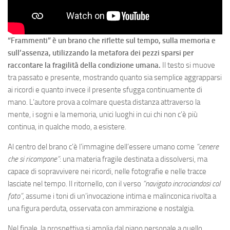
“Frammenti” è un brano che riflette sul tempo, sulla memoria e
sull’assenza, utilizzando la metafora dei pezzi sparsi per
raccontare la fragilità della condizione umana.
Il testo si muove
tra passato e presente, mostrando quanto sia semplice aggrapparsi
ai ricordi e quanto invece il presente sfugga continuamente di
mano. L’autore prova a colmare questa distanza attraverso la
mente, i sogni e la memoria, unici luoghi in cui chi non c’è più
continua, in qualche modo, a esistere.
Al centro del brano c’è l’immagine dell’essere umano come
“cenere
che si ricompone”
: una materia fragile destinata a dissolversi, ma
capace di sopravvivere nei ricordi, nelle fotografie e nelle tracce
lasciate nel tempo. Il ritornello, con il verso
“navigato incrociandosi col
fato”
, assume i toni di un’invocazione intima e malinconica rivolta a
una figura perduta, osservata con ammirazione e nostalgia.
Nel finale, la prospettiva si amplia dal piano personale a quello