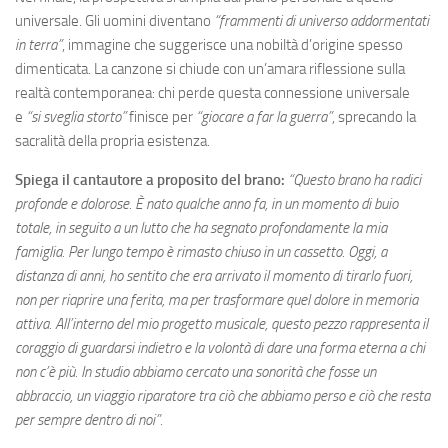
universale. Gli uomini diventano
“frammenti di universo addormentati
in terra”
, immagine che suggerisce una nobiltà d’origine spesso
dimenticata. La canzone si chiude con un’amara riflessione sulla
realtà contemporanea: chi perde questa connessione universale
e
“si sveglia storto”
finisce per
“giocare a far la guerra”
, sprecando la
sacralità della propria esistenza.
Spiega il cantautore a proposito del brano:
“Questo brano ha radici
profonde e dolorose. È nato qualche anno fa, in un momento di buio
totale, in seguito a un lutto che ha segnato profondamente la mia
famiglia. Per lungo tempo è rimasto chiuso in un cassetto. Oggi, a
distanza di anni, ho sentito che era arrivato il momento di tirarlo fuori,
non per riaprire una ferita, ma per trasformare quel dolore in memoria
attiva. All’interno del mio progetto musicale, questo pezzo rappresenta il
coraggio di guardarsi indietro e la volontà di dare una forma eterna a chi
non c’è più. In studio abbiamo cercato una sonorità che fosse un
abbraccio, un viaggio riparatore tra ciò che abbiamo perso e ciò che resta
per sempre dentro di noi”.