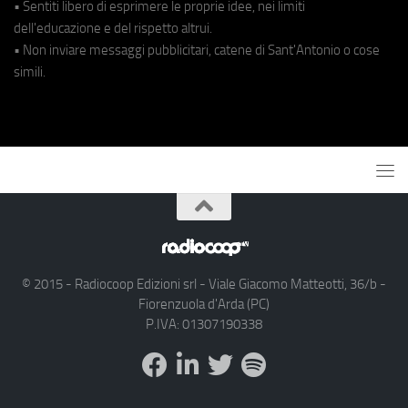
• Sentiti libero di esprimere le proprie idee, nei limiti
dell'educazione e del rispetto altrui.
• Non inviare messaggi pubblicitari, catene di Sant'Antonio o cose
simili.
© 2015 - Radiocoop Edizioni srl - Viale Giacomo Matteotti, 36/b -
Fiorenzuola d'Arda (PC)
P.IVA: 01307190338