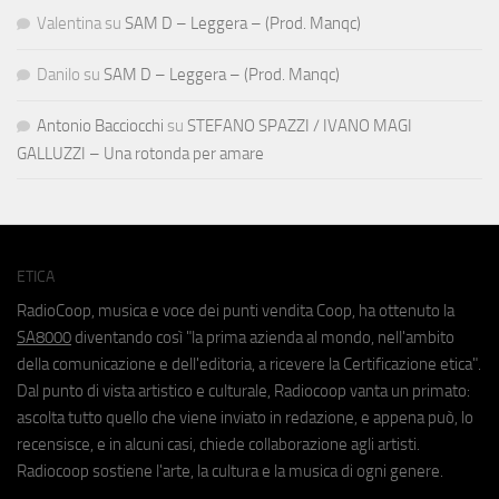
Valentina
su
SAM D – Leggera – (Prod. Manqc)
Danilo
su
SAM D – Leggera – (Prod. Manqc)
Antonio Bacciocchi
su
STEFANO SPAZZI / IVANO MAGI
GALLUZZI – Una rotonda per amare
ETICA
RadioCoop, musica e voce dei punti vendita Coop, ha ottenuto la
SA8000
diventando così "la prima azienda al mondo, nell'ambito
della comunicazione e dell'editoria, a ricevere la Certificazione etica".
Dal punto di vista artistico e culturale, Radiocoop vanta un primato:
ascolta tutto quello che viene inviato in redazione, e appena può, lo
recensisce, e in alcuni casi, chiede collaborazione agli artisti.
Radiocoop sostiene l'arte, la cultura e la musica di ogni genere.