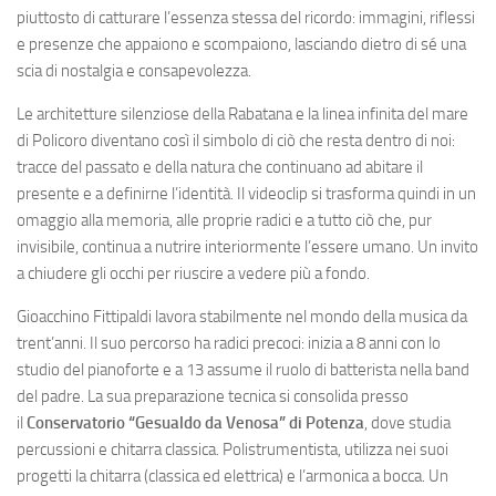
piuttosto di catturare l’essenza stessa del ricordo: immagini, riflessi
e presenze che appaiono e scompaiono, lasciando dietro di sé una
scia di nostalgia e consapevolezza.
Le architetture silenziose della Rabatana e la linea infinita del mare
di Policoro diventano così il simbolo di ciò che resta dentro di noi:
tracce del passato e della natura che continuano ad abitare il
presente e a definirne l’identità. Il videoclip si trasforma quindi in un
omaggio alla memoria, alle proprie radici e a tutto ciò che, pur
invisibile, continua a nutrire interiormente l’essere umano. Un invito
a chiudere gli occhi per riuscire a vedere più a fondo.
Gioacchino Fittipaldi lavora stabilmente nel mondo della musica da
trent’anni. Il suo percorso ha radici precoci: inizia a 8 anni con lo
studio del pianoforte e a 13 assume il ruolo di batterista nella band
del padre. La sua preparazione tecnica si consolida presso
il
Conservatorio “Gesualdo da Venosa” di Potenza
, dove studia
percussioni e chitarra classica. Polistrumentista, utilizza nei suoi
progetti la chitarra (classica ed elettrica) e l’armonica a bocca. Un