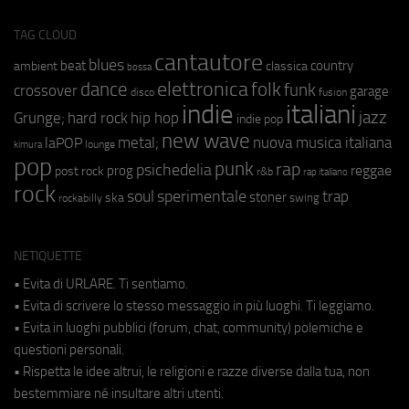
TAG CLOUD
cantautore
blues
beat
country
ambient
classica
bossa
elettronica
dance
folk
funk
crossover
garage
fusion
disco
indie
italiani
jazz
hip hop
Grunge;
hard rock
indie pop
new wave
metal;
nuova musica italiana
laPOP
lounge
kimura
pop
punk
rap
psichedelia
reggae
prog
post rock
r&b
rap italiano
rock
soul
sperimentale
trap
stoner
ska
swing
rockabilly
NETIQUETTE
• Evita di URLARE. Ti sentiamo.
• Evita di scrivere lo stesso messaggio in più luoghi. Ti leggiamo.
• Evita in luoghi pubblici (forum, chat, community) polemiche e
questioni personali.
• Rispetta le idee altrui, le religioni e razze diverse dalla tua, non
bestemmiare né insultare altri utenti.