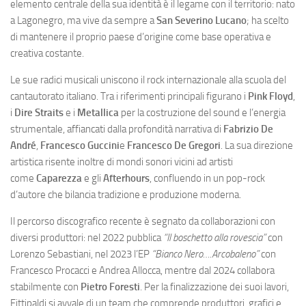
elemento centrale della sua identità è il legame con il territorio: nato
a Lagonegro, ma vive da sempre a
San Severino Lucano
; ha scelto
di mantenere il proprio paese d’origine come base operativa e
creativa costante.
Le sue radici musicali uniscono il rock internazionale alla scuola del
cantautorato italiano. Tra i riferimenti principali figurano i
Pink Floyd
,
i
Dire Straits
e i
Metallica
per la costruzione del sound e l’energia
strumentale, affiancati dalla profondità narrativa di
Fabrizio De
André
,
Francesco Guccini
e
Francesco De Gregori
. La sua direzione
artistica risente inoltre di mondi sonori vicini ad artisti
come
Caparezza
e gli
Afterhours
, confluendo in un pop-rock
d’autore che bilancia tradizione e produzione moderna.
Il percorso discografico recente è segnato da collaborazioni con
diversi produttori: nel 2022 pubblica
“Il boschetto alla rovescia”
con
Lorenzo Sebastiani, nel 2023 l’EP
“Bianco Nero….Arcobaleno”
con
Francesco Procacci e Andrea Allocca, mentre dal 2024 collabora
stabilmente con
Pietro Foresti
. Per la finalizzazione dei suoi lavori,
Fittipaldi si avvale di un team che comprende produttori, grafici e