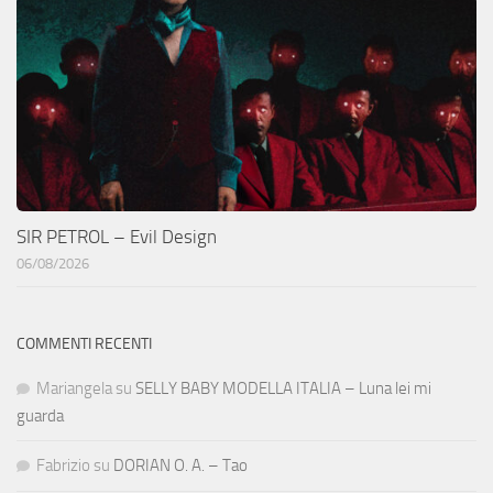
SIR PETROL – Evil Design
06/08/2026
COMMENTI RECENTI
Mariangela
su
SELLY BABY MODELLA ITALIA – Luna lei mi
guarda
Fabrizio
su
DORIAN O. A. – Tao