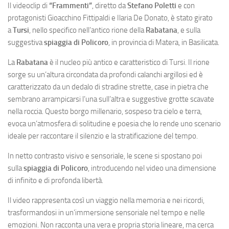
Il videoclip di
“Frammenti”
, diretto da
Stefano Poletti
e con
protagonisti Gioacchino Fittipaldi e Ilaria De Donato, è stato girato
a
Tursi
, nello specifico nell’antico rione della
Rabatana
, e sulla
suggestiva
spiaggia di Policoro
, in provincia di Matera, in Basilicata.
La
Rabatana
è il nucleo più antico e caratteristico di Tursi. Il rione
sorge su un’altura circondata da profondi calanchi argillosi ed è
caratterizzato da un dedalo di stradine strette, case in pietra che
sembrano arrampicarsi l’una sull’altra e suggestive grotte scavate
nella roccia. Questo borgo millenario, sospeso tra cielo e terra,
evoca un’atmosfera di solitudine e poesia che lo rende uno scenario
ideale per raccontare il silenzio e la stratificazione del tempo.
In netto contrasto visivo e sensoriale, le scene si spostano poi
sulla
spiaggia di Policoro
, introducendo nel video una dimensione
di infinito e di profonda libertà.
Il video rappresenta così un viaggio nella memoria e nei ricordi,
trasformandosi in un’immersione sensoriale nel tempo e nelle
emozioni. Non racconta una vera e propria storia lineare, ma cerca