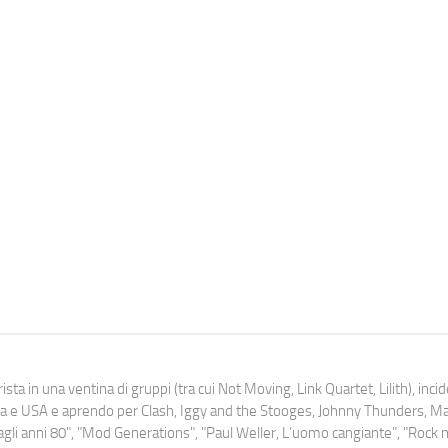
ista in una ventina di gruppi (tra cui Not Moving, Link Quartet, Lilith), inc
uropa e USA e aprendo per Clash, Iggy and the Stooges, Johnny Thunders, 
o dagli anni 80", "Mod Generations", "Paul Weller, L’uomo cangiante", "Rock n