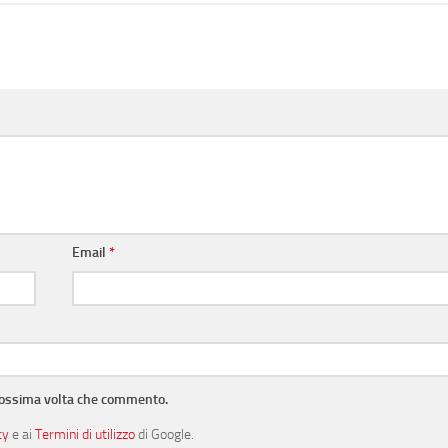
Email
*
prossima volta che commento.
cy
e ai
Termini di utilizzo
di Google.