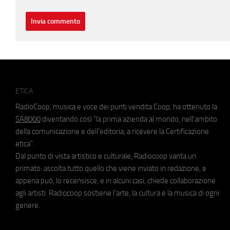
ETICA
RadioCoop, musica e voce dei punti vendita Coop, ha ottenuto la
SA8000
diventando così "la prima azienda al mondo, nell'ambito
della comunicazione e dell'editoria, a ricevere la Certificazione
etica".
Dal punto di vista artistico e culturale, Radiocoop vanta un
primato: ascolta tutto quello che viene inviato in redazione, e
appena può, lo recensisce, e in alcuni casi, chiede collaborazione
agli artisti. Radiocoop sostiene l'arte, la cultura e la musica di ogni
genere.