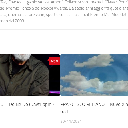
Ray Charles- Il genio senza tempo". Collabora con i mensili “Classic Rock”,
urati del Premio Tenco e del Rockol Awards. Da sedici anni aggiorna quotidia
a, cinema, culture varie, sport e con cui ha vinto il Premio Mei Musiclett
ocoop dal 2003.
0
– Do Be Do (Daytrippin’)
FRANCESCO REITANO – Nuvole n
occhi
29/11/2021