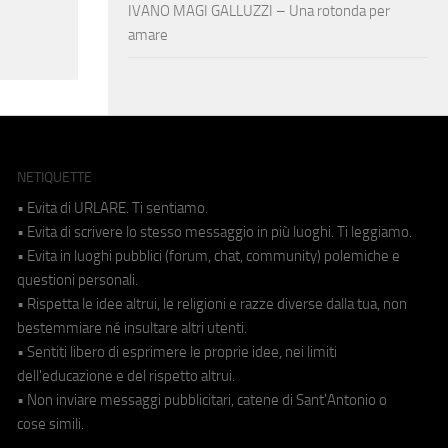
IVANO MAGI GALLUZZI – Una rotonda per
amare
NETIQUETTE
• Evita di URLARE. Ti sentiamo.
• Evita di scrivere lo stesso messaggio in più luoghi. Ti leggiamo.
• Evita in luoghi pubblici (forum, chat, community) polemiche e
questioni personali.
• Rispetta le idee altrui, le religioni e razze diverse dalla tua, non
bestemmiare né insultare altri utenti.
• Sentiti libero di esprimere le proprie idee, nei limiti
dell'educazione e del rispetto altrui.
• Non inviare messaggi pubblicitari, catene di Sant'Antonio o
cose simili.