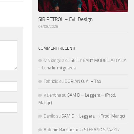
SIR PETROL – Evil Design
06/08/2026
COMMENTI RECENTI
Mariangela
su
SELLY BABY MODELLA ITALIA
– Luna lei mi guarda
Fabrizio
su
DORIAN O. A. – Tao
Valentina
su
SAM D – Leggera – (Prod.
Manqc)
Danilo
su
SAM D – Leggera – (Prod. Manqc)
Antonio Bacciocchi
su
STEFANO SPAZZI /