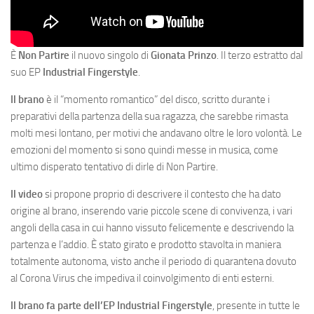
È
Non Partire
il nuovo singolo di
Gionata Prinzo
. Il terzo estratto dal
suo EP
Industrial Fingerstyle
.
Il brano
è il “momento romantico” del disco, scritto durante i
preparativi della partenza della sua ragazza, che sarebbe rimasta
molti mesi lontano, per motivi che andavano oltre le loro volontà. Le
emozioni del momento si sono quindi messe in musica, come
ultimo disperato tentativo di dirle di Non Partire.
Il video
si propone proprio di descrivere il contesto che ha dato
origine al brano, inserendo varie piccole scene di convivenza, i vari
angoli della casa in cui hanno vissuto felicemente e descrivendo la
partenza e l’addio. È stato girato e prodotto stavolta in maniera
totalmente autonoma, visto anche il periodo di quarantena dovuto
al Corona Virus che impediva il coinvolgimento di enti esterni.
Il brano fa parte dell’EP Industrial Fingerstyle
, presente in tutte le