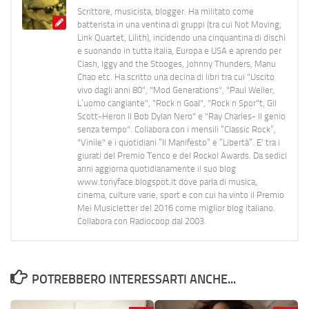
Scrittore, musicista, blogger. Ha militato come
batterista in una ventina di gruppi (tra cui Not Moving,
Link Quartet, Lilith), incidendo una cinquantina di dischi
e suonando in tutta Italia, Europa e USA e aprendo per
Clash, Iggy and the Stooges, Johnny Thunders, Manu
Chao etc. Ha scritto una decina di libri tra cui "Uscito
vivo dagli anni 80", "Mod Generations", "Paul Weller,
L’uomo cangiante", "Rock n Goal", "Rock n Spor"t, Gil
Scott-Heron Il Bob Dylan Nero" e "Ray Charles- Il genio
senza tempo". Collabora con i mensili “Classic Rock”,
"Vinile" e i quotidiani “Il Manifesto” e “Libertà”. E' tra i
giurati del Premio Tenco e del Rockol Awards. Da sedici
anni aggiorna quotidianamente il suo blog
www.tonyface.blogspot.it dove parla di musica,
cinema, culture varie, sport e con cui ha vinto il Premio
Mei Musicletter del 2016 come miglior blog italiano.
Collabora con Radiocoop dal 2003.
POTREBBERO INTERESSARTI ANCHE...