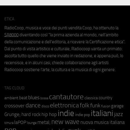
ETICA
RadioCoop, musica e voce dei punti vendita Coop, ha ottenuto la
SA8000
diventando così "la prima azienda al mondo, nell'ambito
della comunicazione e dell'editoria, a ricevere la Certificazione etica".
Dal punto di vista artistico e culturale, Radiocoop vanta un primato:
ascolta tutto quello che viene inviato in redazione, e appena può, lo
recensisce, e in alcuni casi, chiede collaborazione agli artisti.
Radiocoop sostiene l'arte, la cultura e la musica di ogni genere.
TAG CLOUD
cantautore
blues
beat
country
ambient
classica
bossa
elettronica
dance
folk
funk
crossover
garage
fusion
disco
indie
italiani
jazz
hip hop
Grunge;
hard rock
indie pop
new wave
metal;
nuova musica italiana
laPOP
lounge
kimura
pop