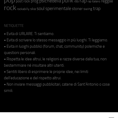
punk
rap
psichedelia
reggae
prog
post rock
r&b
rap italiano
rock
soul
sperimentale
trap
stoner
ska
swing
rockabilly
NETIQUETTE
• Evita di URLARE. Ti sentiamo.
• Evita di scrivere lo stesso messaggio in più luoghi. Ti leggiamo.
• Evita in luoghi pubblici (forum, chat, community) polemiche e
questioni personali.
• Rispetta le idee altrui, le religioni e razze diverse dalla tua, non
bestemmiare né insultare altri utenti.
• Sentiti libero di esprimere le proprie idee, nei limiti
dell'educazione e del rispetto altrui.
• Non inviare messaggi pubblicitari, catene di Sant'Antonio o cose
simili.