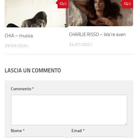
0
0
CHARLIE RISSO – We’re even
CHIA – musica.
24/01/2021
29/03/2024
LASCIA UN COMMENTO
Commento
*
Nome
*
Email
*