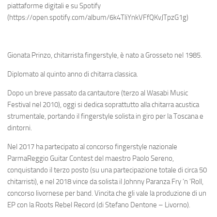
piattaforme digitali e su Spotify
(https://open.spotify.com/album/6k4TliYnkVFfQKvJTpzG1g)
Gionata Prinzo, chitarrista fingerstyle, è nato a Grosseto nel 1985.
Diplomato al quinto anno di chitarra classica.
Dopo un breve passato da cantautore (terzo al Wasabi Music
Festival nel 2010), oggi si dedica soprattutto alla chitarra acustica
strumentale, portando il fingerstyle solista in giro per la Toscana e
dintorni.
Nel 2017 ha partecipato al concorso fingerstyle nazionale
ParmaReggio Guitar Contest del maestro Paolo Sereno,
conquistando il terzo posto (su una partecipazione totale di circa 50
chitarristi), e nel 2018 vince da solista il Johnny Paranza Fry ‘n ‘Roll,
concorso livornese per band. Vincita che gli vale la produzione di un
EP con la Roots Rebel Record (di Stefano Dentone – Livorno).