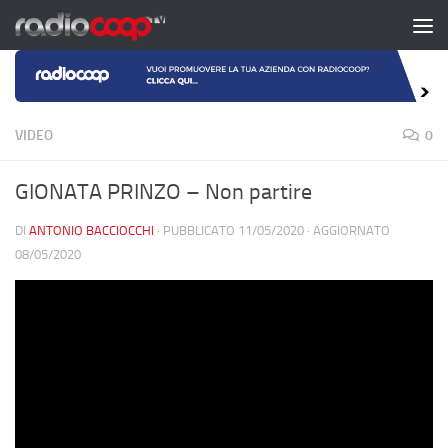
Salta al contenuto
VIDEO
0
GIONATA PRINZO – Non partire
DI
ANTONIO BACCIOCCHI
· PUBBLICATO
11/05/2020
· AGGIORNATO
08/05/2020