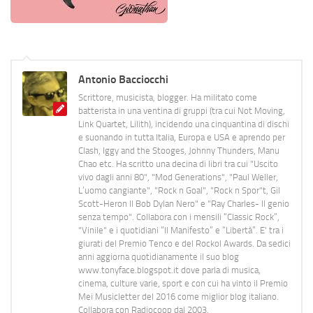
Antonio Bacciocchi
Scrittore, musicista, blogger. Ha militato come
batterista in una ventina di gruppi (tra cui Not Moving,
Link Quartet, Lilith), incidendo una cinquantina di dischi
e suonando in tutta Italia, Europa e USA e aprendo per
Clash, Iggy and the Stooges, Johnny Thunders, Manu
Chao etc. Ha scritto una decina di libri tra cui "Uscito
vivo dagli anni 80", "Mod Generations", "Paul Weller,
L’uomo cangiante", "Rock n Goal", "Rock n Spor"t, Gil
Scott-Heron Il Bob Dylan Nero" e "Ray Charles- Il genio
senza tempo". Collabora con i mensili “Classic Rock”,
"Vinile" e i quotidiani “Il Manifesto” e “Libertà”. E' tra i
giurati del Premio Tenco e del Rockol Awards. Da sedici
anni aggiorna quotidianamente il suo blog
www.tonyface.blogspot.it dove parla di musica,
cinema, culture varie, sport e con cui ha vinto il Premio
Mei Musicletter del 2016 come miglior blog italiano.
Collabora con Radiocoop dal 2003.