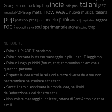
indie
italiani
jazz
hip hop
Grunge;
hard rock
indie pop
new wave
metal;
nuova musica italiana
laPOP
lounge
kimura
pop
punk
rap
psichedelia
reggae
prog
post rock
r&b
rap italiano
rock
soul
sperimentale
trap
stoner
ska
swing
rockabilly
NETIQUETTE
• Evita di URLARE. Ti sentiamo.
• Evita di scrivere lo stesso messaggio in più luoghi. Ti leggiamo.
• Evita in luoghi pubblici (forum, chat, community) polemiche e
questioni personali.
• Rispetta le idee altrui, le religioni e razze diverse dalla tua, non
bestemmiare né insultare altri utenti.
• Sentiti libero di esprimere le proprie idee, nei limiti
dell'educazione e del rispetto altrui.
• Non inviare messaggi pubblicitari, catene di Sant'Antonio o cose
simili.