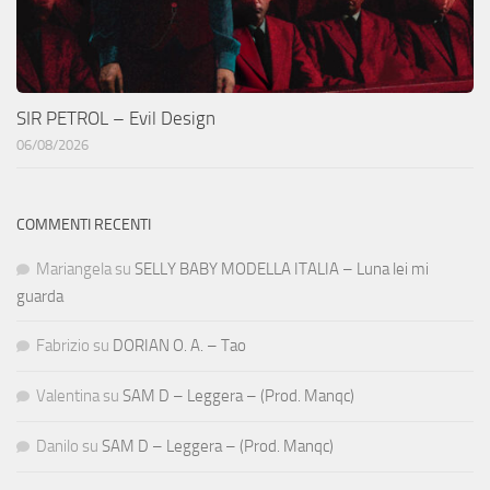
SIR PETROL – Evil Design
06/08/2026
COMMENTI RECENTI
Mariangela
su
SELLY BABY MODELLA ITALIA – Luna lei mi
guarda
Fabrizio
su
DORIAN O. A. – Tao
Valentina
su
SAM D – Leggera – (Prod. Manqc)
Danilo
su
SAM D – Leggera – (Prod. Manqc)