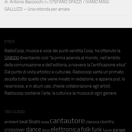
Antonio Bacciocchi
su
STEFANO SPAZZI / IVANO MAGI
GALLUZZI – Una rotonda per amare
ETICA
RadioCoop, musica e voce dei punti vendita Coop, ha ottenuto la
SA8000
diventando così "la prima azienda al mondo, nell'ambito
della comunicazione e dell'editoria, a ricevere la Certificazione etica".
Dal punto di vista artistico e culturale, Radiocoop vanta un primato:
ascolta tutto quello che viene inviato in redazione, e appena può, lo
recensisce, e in alcuni casi, chiede collaborazione agli artisti.
Radiocoop sostiene l'arte, la cultura e la musica di ogni genere.
TAG CLOUD
cantautore
blues
beat
country
ambient
classica
bossa
elettronica
dance
folk
funk
crossover
garage
fusion
disco