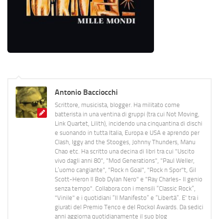
Antonio Bacciocchi
Scrittore, musicista, blogger. Ha militato come
batterista in una ventina di gruppi (tra cui Not Moving,
Link Quartet, Lilith), incidendo una cinquantina di dischi
e suonando in tutta Italia, Europa e USA e aprendo per
Clash, Iggy and the Stooges, Johnny Thunders, Manu
Chao etc. Ha scritto una decina di libri tra cui "Uscito
vivo dagli anni 80", "Mod Generations", "Paul Weller,
L’uomo cangiante", "Rock n Goal", "Rock n Spor"t, Gil
Scott-Heron Il Bob Dylan Nero" e "Ray Charles- Il genio
senza tempo". Collabora con i mensili “Classic Rock”,
"Vinile" e i quotidiani “Il Manifesto” e “Libertà”. E' tra i
giurati del Premio Tenco e del Rockol Awards. Da sedici
anni aggiorna quotidianamente il suo blog