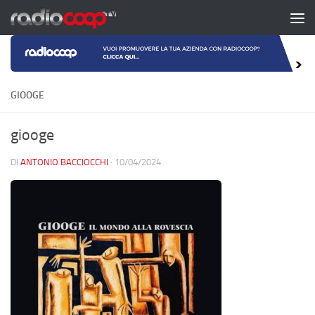
Salta al contenuto
GIOOGE
giooge
DI
ANTONIO BACCIOCCHI
·
10/04/2024