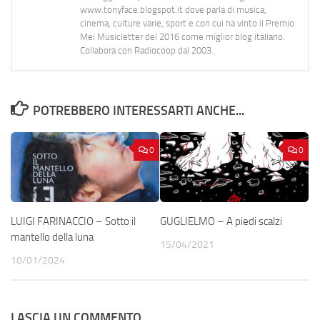
www.tonyface.blogspot.it dove parla di musica,
cinema, culture varie, sport e con cui ha vinto il Premio
Mei Musicletter del 2016 come miglior blog italiano.
Collabora con Radiocoop dal 2003.
POTREBBERO INTERESSARTI ANCHE...
0
0
LUIGI FARINACCIO – Sotto il
GUGLIELMO – A piedi scalzi
mantello della luna
15/04/2021
10/01/2024
LASCIA UN COMMENTO