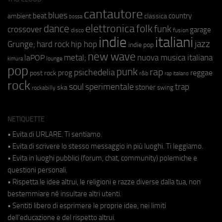
cantautore
blues
beat
country
ambient
classica
bossa
elettronica
dance
folk
funk
crossover
garage
fusion
disco
indie
italiani
jazz
hip hop
Grunge;
hard rock
indie pop
new wave
metal;
nuova musica italiana
laPOP
lounge
kimura
pop
punk
rap
psichedelia
reggae
prog
post rock
r&b
rap italiano
rock
soul
sperimentale
trap
stoner
ska
swing
rockabilly
NETIQUETTE
• Evita di URLARE. Ti sentiamo.
• Evita di scrivere lo stesso messaggio in più luoghi. Ti leggiamo.
• Evita in luoghi pubblici (forum, chat, community) polemiche e
questioni personali.
• Rispetta le idee altrui, le religioni e razze diverse dalla tua, non
bestemmiare né insultare altri utenti.
• Sentiti libero di esprimere le proprie idee, nei limiti
dell'educazione e del rispetto altrui.