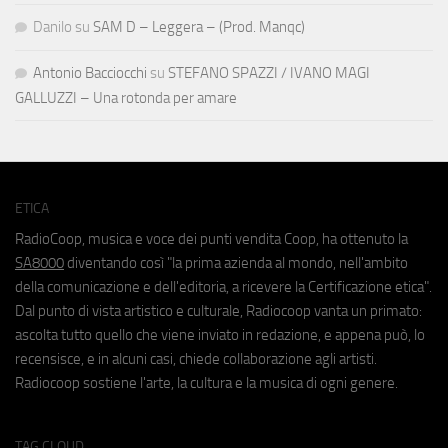
Danilo
su
SAM D – Leggera – (Prod. Manqc)
Antonio Bacciocchi
su
STEFANO SPAZZI / IVANO MAGI
GALLUZZI – Una rotonda per amare
ETICA
RadioCoop, musica e voce dei punti vendita Coop, ha ottenuto la
SA8000
diventando così "la prima azienda al mondo, nell'ambito
della comunicazione e dell'editoria, a ricevere la Certificazione etica".
Dal punto di vista artistico e culturale, Radiocoop vanta un primato:
ascolta tutto quello che viene inviato in redazione, e appena può, lo
recensisce, e in alcuni casi, chiede collaborazione agli artisti.
Radiocoop sostiene l'arte, la cultura e la musica di ogni genere.
TAG CLOUD