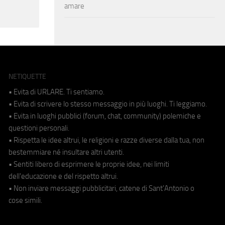
amare
NETIQUETTE
• Evita di URLARE. Ti sentiamo.
• Evita di scrivere lo stesso messaggio in più luoghi. Ti leggiamo.
• Evita in luoghi pubblici (forum, chat, community) polemiche e
questioni personali.
• Rispetta le idee altrui, le religioni e razze diverse dalla tua, non
bestemmiare né insultare altri utenti.
• Sentiti libero di esprimere le proprie idee, nei limiti
dell'educazione e del rispetto altrui.
• Non inviare messaggi pubblicitari, catene di Sant'Antonio o
cose simili.