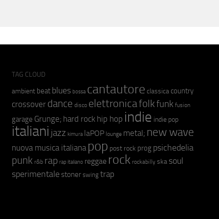
TAG CLOUD
cantautore
blues
beat
country
ambient
classica
bossa
elettronica
dance
folk
funk
crossover
fusion
disco
indie
hip hop
Grunge;
hard rock
garage
indie pop
italiani
new wave
jazz
metal;
laPOP
lounge
kimura
pop
psichedelia
nuova musica italiana
prog
post rock
rock
punk
rap
soul
reggae
ska
r&b
rockabilly
rap italiano
sperimentale
trap
stoner
swing