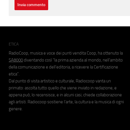
ETICA
RadioCoop, musica e voce dei punti vendita Coop, ha ottenuto la
SA8000
diventando così "la prima azienda al mondo, nell'ambito
della comunicazione e dell'editoria, a ricevere la Certificazione
etica".
Dal punto di vista artistico e culturale, Radiocoop vanta un
primato: ascolta tutto quello che viene inviato in redazione, e
appena può, lo recensisce, e in alcuni casi, chiede collaborazione
agli artisti. Radiocoop sostiene l'arte, la cultura e la musica di ogni
genere.