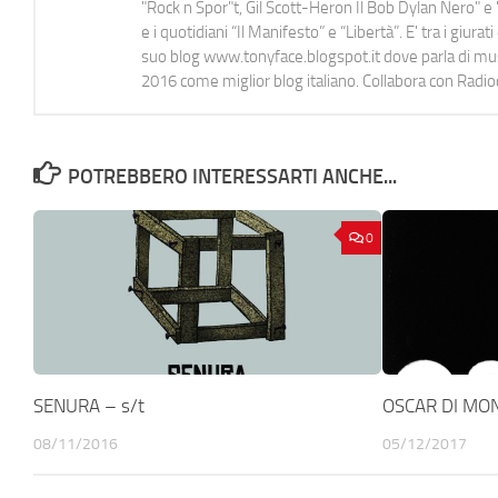
"Rock n Spor"t, Gil Scott-Heron Il Bob Dylan Nero" e "
e i quotidiani “Il Manifesto” e “Libertà”. E' tra i gi
suo blog www.tonyface.blogspot.it dove parla di music
2016 come miglior blog italiano. Collabora con Radi
POTREBBERO INTERESSARTI ANCHE...
0
SENURA – s/t
OSCAR DI MO
08/11/2016
05/12/2017