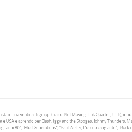
ista in una ventina di gruppi (tra cui Not Moving, Link Quartet, Lilith), inc
uropa e USA e aprendo per Clash, Iggy and the Stooges, Johnny Thunders, 
o dagli anni 80", "Mod Generations", "Paul Weller, L’uomo cangiante", "Rock n