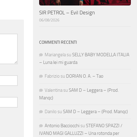
SIR PETROL – Evil Design
06/08/2026
COMMENTI RECENTI
Mariangela
su
SELLY BABY MODELLA ITALIA
– Luna lei mi guarda
Fabrizio
su
DORIAN O. A. – Tao
Valentina
su
SAM D – Leggera – (Prod.
Manqc)
Danilo
su
SAM D – Leggera – (Prod. Manqc)
Antonio Bacciocchi
su
STEFANO SPAZZI /
IVANO MAGI GALLUZZI – Una rotonda per