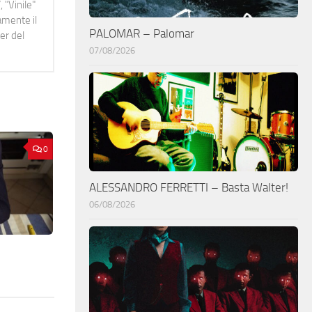
 "Vinile"
namente il
PALOMAR – Palomar
er del
07/08/2026
0
ALESSANDRO FERRETTI – Basta Walter!
06/08/2026