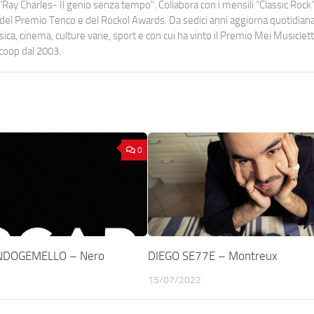
Ray Charles- Il genio senza tempo". Collabora con i mensili “Classic Rock”,
urati del Premio Tenco e del Rockol Awards. Da sedici anni aggiorna quotidia
a, cinema, culture varie, sport e con cui ha vinto il Premio Mei Musiclett
ocoop dal 2003.
0
NDOGEMELLO – Nero
DIEGO SE77E – Montreux
15/07/2022