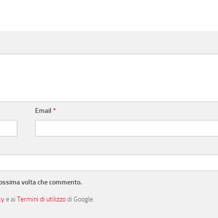
Email
*
prossima volta che commento.
cy
e ai
Termini di utilizzo
di Google.