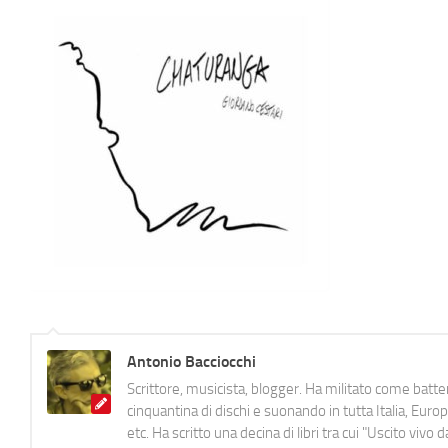
Antonio Bacciocchi
Scrittore, musicista, blogger. Ha militato come batter
cinquantina di dischi e suonando in tutta Italia, E
etc. Ha scritto una decina di libri tra cui "Uscito viv