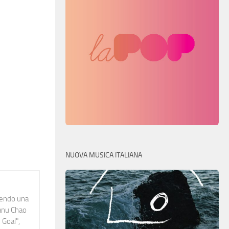
NUOVA MUSICA ITALIANA
idendo una
Manu Chao
 Goal",