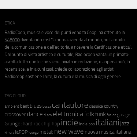
ETICA
RadioCoop, musica e voce dei punti vendita Coop, ha ottenuto la
SA8000
diventando così "la prima azienda al mondo, nell'ambito
della comunicazione e dell'editoria, a ricevere la Certificazione etica".
Dal punto di vista artistico e culturale, Radiocoop vanta un primato:
ascolta tutto quello che viene inviato in redazione, e appena può, lo
recensisce, e in alcuni casi, chiede collaborazione agli artisti.
Radiocoop sostiene l'arte, la cultura e la musica di ogni genere.
TAG CLOUD
cantautore
blues
beat
country
ambient
classica
bossa
elettronica
dance
folk
funk
crossover
garage
fusion
disco
indie
italiani
jazz
hip hop
Grunge;
hard rock
indie pop
new wave
metal;
nuova musica italiana
laPOP
lounge
kimura