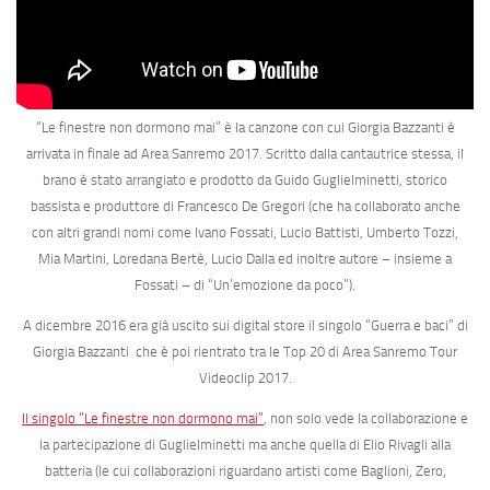
“Le finestre non dormono mai” è la canzone con cui Giorgia Bazzanti è
arrivata in finale ad Area Sanremo 2017.
Scritto dalla cantautrice stessa, il
brano è stato arrangiato e prodotto da
Guido Guglielminetti
, storico
bassista e produttore di Francesco De Gregori (che ha collaborato anche
con altri grandi nomi come Ivano Fossati, Lucio Battisti, Umberto Tozzi,
Mia Martini, Loredana Bertè, Lucio Dalla ed inoltre autore – insieme a
Fossati – di “Un’emozione da poco”).
A dicembre 2016 era già uscito sui digital store il singolo “Guerra e baci” di
Giorgia Bazzanti che è poi rientrato tra le Top 20 di Area Sanremo Tour
Videoclip 2017.
Il singolo “Le finestre non dormono mai”
, non solo vede la collaborazione e
la partecipazione di Guglielminetti ma anche quella di Elio Rivagli alla
batteria (le cui collaborazioni riguardano artisti come Baglioni, Zero,