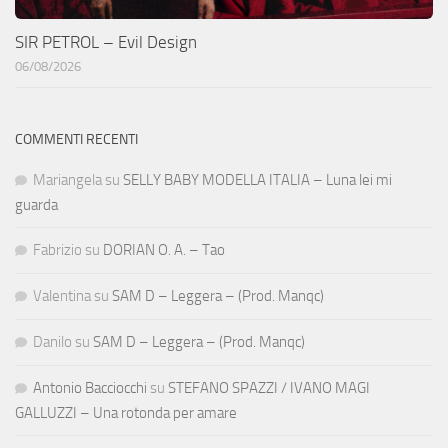
SIR PETROL – Evil Design
06/08/2026
COMMENTI RECENTI
Mariangela
su
SELLY BABY MODELLA ITALIA – Luna lei mi
guarda
Fabrizio
su
DORIAN O. A. – Tao
Valentina
su
SAM D – Leggera – (Prod. Manqc)
Danilo
su
SAM D – Leggera – (Prod. Manqc)
Antonio Bacciocchi
su
STEFANO SPAZZI / IVANO MAGI
GALLUZZI – Una rotonda per amare