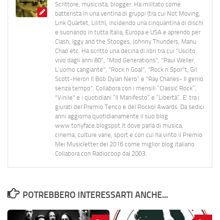
Scrittore, musicista, blogger. Ha militato come
batterista in una ventina di gruppi (tra cui Not Moving,
Link Quartet, Lilith), incidendo una cinquantina di dischi
e suonando in tutta Italia, Europa e USA e aprendo per
Clash, Iggy and the Stooges, Johnny Thunders, Manu
Chao etc. Ha scritto una decina di libri tra cui "Uscito
vivo dagli anni 80", "Mod Generations", "Paul Weller,
L’uomo cangiante", "Rock n Goal", "Rock n Spor"t, Gil
Scott-Heron Il Bob Dylan Nero" e "Ray Charles- Il genio
senza tempo". Collabora con i mensili “Classic Rock”,
"Vinile" e i quotidiani “Il Manifesto” e “Libertà”. E' tra i
giurati del Premio Tenco e del Rockol Awards. Da sedici
anni aggiorna quotidianamente il suo blog
www.tonyface.blogspot.it dove parla di musica,
cinema, culture varie, sport e con cui ha vinto il Premio
Mei Musicletter del 2016 come miglior blog italiano.
Collabora con Radiocoop dal 2003.
POTREBBERO INTERESSARTI ANCHE...