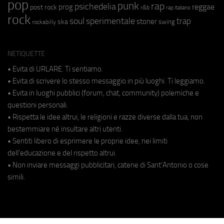
pop
punk
rap
psichedelia
reggae
prog
post rock
r&b
rap italiano
rock
soul
sperimentale
trap
stoner
ska
swing
rockabilly
NETIQUETTE
• Evita di URLARE. Ti sentiamo.
• Evita di scrivere lo stesso messaggio in più luoghi. Ti leggiamo.
• Evita in luoghi pubblici (forum, chat, community) polemiche e
questioni personali.
• Rispetta le idee altrui, le religioni e razze diverse dalla tua, non
bestemmiare né insultare altri utenti.
• Sentiti libero di esprimere le proprie idee, nei limiti
dell'educazione e del rispetto altrui.
• Non inviare messaggi pubblicitari, catene di Sant'Antonio o cose
simili.