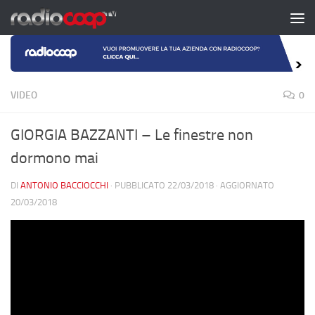
Salta al contenuto
VIDEO
0
GIORGIA BAZZANTI – Le finestre non
dormono mai
DI
ANTONIO BACCIOCCHI
· PUBBLICATO
22/03/2018
· AGGIORNATO
20/03/2018