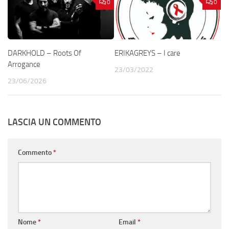
0
0
DARKHOLD – Roots Of
ERIKAGREYS – I care
Arrogance
23/03/2022
23/06/2026
LASCIA UN COMMENTO
Commento
*
Nome
*
Email
*