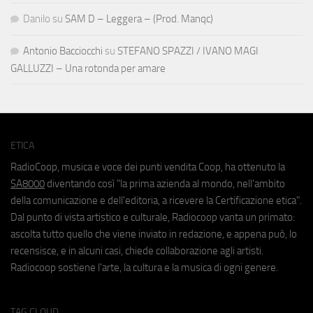
Danilo
su
SAM D – Leggera – (Prod. Manqc)
Antonio Bacciocchi
su
STEFANO SPAZZI / IVANO MAGI
GALLUZZI – Una rotonda per amare
ETICA
RadioCoop, musica e voce dei punti vendita Coop, ha ottenuto la
SA8000
diventando così "la prima azienda al mondo, nell'ambito
della comunicazione e dell'editoria, a ricevere la Certificazione etica".
Dal punto di vista artistico e culturale, Radiocoop vanta un primato:
ascolta tutto quello che viene inviato in redazione, e appena può, lo
recensisce, e in alcuni casi, chiede collaborazione agli artisti.
Radiocoop sostiene l'arte, la cultura e la musica di ogni genere.
TAG CLOUD