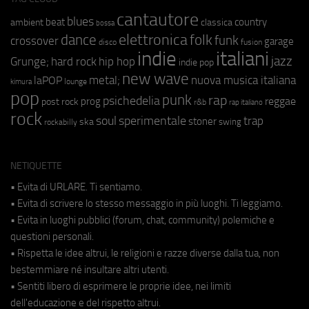
cantautore
blues
beat
country
ambient
classica
bossa
elettronica
dance
folk
funk
crossover
garage
fusion
disco
indie
italiani
jazz
hip hop
Grunge;
hard rock
indie pop
new wave
metal;
nuova musica italiana
laPOP
lounge
kimura
pop
punk
rap
psichedelia
reggae
prog
post rock
r&b
rap italiano
rock
soul
sperimentale
trap
stoner
ska
swing
rockabilly
NETIQUETTE
• Evita di URLARE. Ti sentiamo.
• Evita di scrivere lo stesso messaggio in più luoghi. Ti leggiamo.
• Evita in luoghi pubblici (forum, chat, community) polemiche e
questioni personali.
• Rispetta le idee altrui, le religioni e razze diverse dalla tua, non
bestemmiare né insultare altri utenti.
• Sentiti libero di esprimere le proprie idee, nei limiti
dell'educazione e del rispetto altrui.