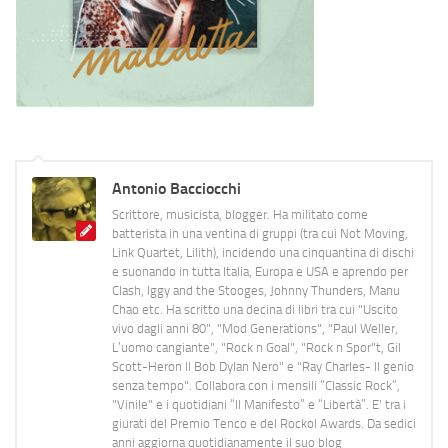
Antonio Bacciocchi
Scrittore, musicista, blogger. Ha militato come
batterista in una ventina di gruppi (tra cui Not Moving,
Link Quartet, Lilith), incidendo una cinquantina di dischi
e suonando in tutta Italia, Europa e USA e aprendo per
Clash, Iggy and the Stooges, Johnny Thunders, Manu
Chao etc. Ha scritto una decina di libri tra cui "Uscito
vivo dagli anni 80", "Mod Generations", "Paul Weller,
L’uomo cangiante", "Rock n Goal", "Rock n Spor"t, Gil
Scott-Heron Il Bob Dylan Nero" e "Ray Charles- Il genio
senza tempo". Collabora con i mensili “Classic Rock”,
"Vinile" e i quotidiani “Il Manifesto” e “Libertà”. E' tra i
giurati del Premio Tenco e del Rockol Awards. Da sedici
anni aggiorna quotidianamente il suo blog