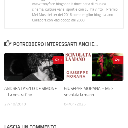
www.tonyface.blogspot.it dove parla di musica,
cinema, culture varie, sport e con cui ha vinto il Premio
Mei Musicletter del 2016 come miglior blog italiano.
Collabora con Radiocoop dal 2003.
POTREBBERO INTERESSARTI ANCHE...
0
0
ANDREA LASZLO DE SIMONE
GIUSEPPE MORANA – Mi è
– La nostra fine
scivolata la mano
27/10/2019
04/01/2025
LASCIA UN COMMENTO