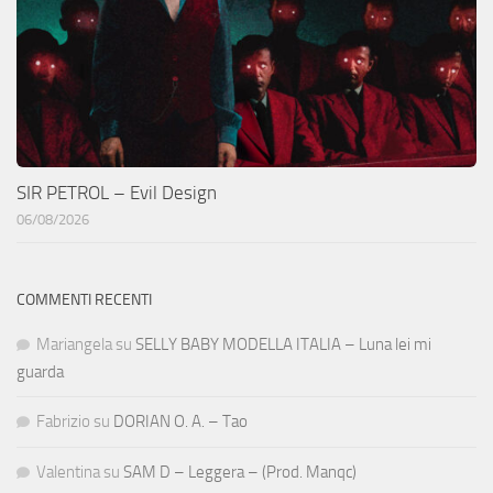
SIR PETROL – Evil Design
06/08/2026
COMMENTI RECENTI
Mariangela
su
SELLY BABY MODELLA ITALIA – Luna lei mi
guarda
Fabrizio
su
DORIAN O. A. – Tao
Valentina
su
SAM D – Leggera – (Prod. Manqc)