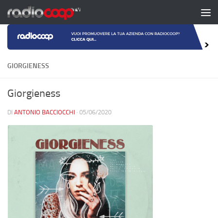
Salta al contenuto
GIORGIENESS
Giorgieness
DI
ANTONIO BACCIOCCHI
·
05/06/2020