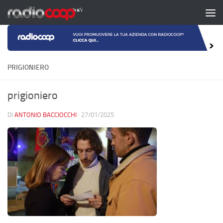
Salta al contenuto
PRIGIONIERO
prigioniero
DI
ANTONIO BACCIOCCHI
·
27/01/2025