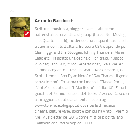
Antonio Bacciocchi
Scrittore, musicista, blogger. Ha militato come
batterista in una ventina di gruppi (tra cui Not Moving,
Link Quartet, Lilith), incidendo una cinquantina di dischi
e suonando in tutta Italia, Europa e USA e aprendo per
Clash, Iggy and the Stooges, Johnny Thunders, Manu
Chao etc. Ha scritto una decina di libri tra cui "Uscito
vivo dagli anni 80", "Mod Generations", "Paul Weller,
L’uomo cangiante", "Rock n Goal", "Rock n Spor"t, Gil
Scott-Heron Il Bob Dylan Nero" e "Ray Charles- Il genio
senza tempo". Collabora con i mensili “Classic Rock”,
"Vinile" e i quotidiani “Il Manifesto” e “Libertà”. E' tra i
giurati del Premio Tenco e del Rockol Awards. Da sedici
anni aggiorna quotidianamente il suo blog
www.tonyface.blogspot.it dove parla di musica,
cinema, culture varie, sport e con cui ha vinto il Premio
Mei Musicletter del 2016 come miglior blog italiano.
Collabora con Radiocoop dal 2003.