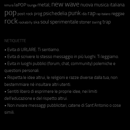
new wave
metal;
nuova musica italiana
laPOP
lounge
kimura
pop
punk
rap
psichedelia
reggae
prog
post rock
r&b
rap italiano
rock
soul
sperimentale
trap
stoner
ska
swing
rockabilly
NETIQUETTE
• Evita di URLARE. Ti sentiamo.
• Evita di scrivere lo stesso messaggio in più luoghi. Ti leggiamo.
• Evita in luoghi pubblici (forum, chat, community) polemiche e
questioni personali.
• Rispetta le idee altrui, le religioni e razze diverse dalla tua, non
bestemmiare né insultare altri utenti.
• Sentiti libero di esprimere le proprie idee, nei limiti
dell'educazione e del rispetto altrui.
• Non inviare messaggi pubblicitari, catene di Sant'Antonio o cose
simili.