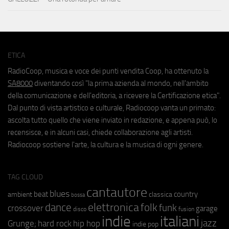
ETICA
RadioCoop, musica e voce dei punti vendita Coop, ha ottenuto la
SA8000
diventando così "la prima azienda al mondo, nell'ambito
della comunicazione e dell'editoria, a ricevere la Certificazione etica".
Dal punto di vista artistico e culturale, Radiocoop vanta un primato:
ascolta tutto quello che viene inviato in redazione, e appena può, lo
recensisce, e in alcuni casi, chiede collaborazione agli artisti.
Radiocoop sostiene l'arte, la cultura e la musica di ogni genere.
TAG CLOUD
cantautore
blues
beat
country
ambient
classica
bossa
elettronica
dance
folk
funk
crossover
garage
fusion
disco
indie
italiani
jazz
hip hop
Grunge;
hard rock
indie pop