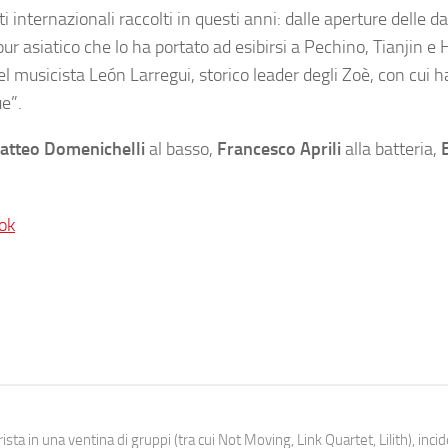
 internazionali raccolti in questi anni: dalle aperture delle da
tour asiatico che lo ha portato ad esibirsi a Pechino, Tianjin 
l musicista León Larregui, storico leader degli Zoè, con cui h
ue”.
atteo Domenichelli
al basso,
Francesco Aprili
alla batteria,
ok
ista in una ventina di gruppi (tra cui Not Moving, Link Quartet, Lilith), inc