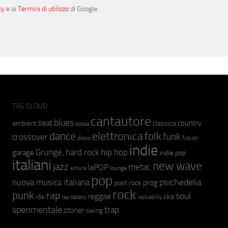
cy
e ai
Termini di utilizzo
di Google.
TAG CLOUD
cantautore
blues
beat
country
ambient
classica
bossa
elettronica
dance
folk
funk
crossover
fusion
disco
indie
hip hop
Grunge;
hard rock
garage
indie pop
italiani
new wave
jazz
metal;
laPOP
lounge
kimura
pop
psichedelia
nuova musica italiana
prog
post rock
rock
punk
rap
soul
reggae
ska
r&b
rockabilly
rap italiano
sperimentale
trap
stoner
swing