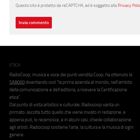
Questo sito è protetto da reCAPTCHA, ed è soggetto alla
Privacy Poli
ETICA
RadioCoop, musica e voce dei punti vendita Coop, ha ottenuto la
SA8000
diventando così "la prima azienda al mondo, nell'ambito
della comunicazione e dell'editoria, a ricevere la Certificazione
etica".
Dal punto di vista artistico e culturale, Radiocoop vanta un
primato: ascolta tutto quello che viene inviato in redazione, e
appena può, lo recensisce, e in alcuni casi, chiede collaborazione
agli artisti. Radiocoop sostiene l'arte, la cultura e la musica di ogni
genere.