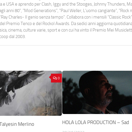
uropa e USA e aprendo per Clash, Iggy and the Stooges, Johnny Thunders, 
o dagli anni 80", "Mod Generations", "Paul Weller, L’uomo cangiante", "Rock n
Ray Charles- Il genio senza tempo". Collabora con i mensili “Classic Rock”,
urati del Premio Tenco e del Rockol Awards. Da sedici anni aggiorna quotidia
a, cinema, culture varie, sport e con cui ha vinto il Premio Mei Musiclett
ocoop dal 2003.
0
HOLA LOLA PRODUCTION – Sad
alyesin Merlino