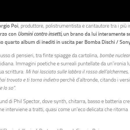
orgio Poi
, produttore, polistrumentista e cantautore tra i più i
arzo con
Uomini contro insetti,
un brano da lui interamente sc
so quarto album di inediti in uscita per Bomba Dischi / Son
sso di pensieri, tra finte spiagge da cartolina,
bombe nucleari
otidiana. Immagini poetiche e surreali puntellate da un’ironia l
a scrittura:
Mi hai lasciato sulle labbra il rosso dell’alchermes, 
hai trovato e ti torna indietro
perché d’altronde, citando i vers
 lo so”.
nd di Phil Spector, dove synth, chitarra, basso e batteria cr
 interviene a tratti, quasi come un’eco delicata che ritorna