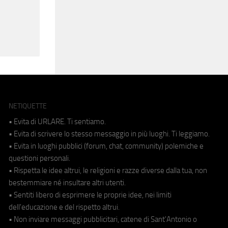
NETIQUETTE
• Evita di URLARE. Ti sentiamo.
• Evita di scrivere lo stesso messaggio in più luoghi. Ti leggiamo.
• Evita in luoghi pubblici (forum, chat, community) polemiche e
questioni personali.
• Rispetta le idee altrui, le religioni e razze diverse dalla tua, non
bestemmiare né insultare altri utenti.
• Sentiti libero di esprimere le proprie idee, nei limiti
dell'educazione e del rispetto altrui.
• Non inviare messaggi pubblicitari, catene di Sant'Antonio o