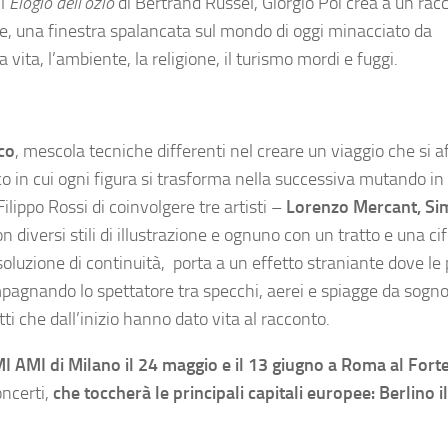
l’
Elogio dell’ozio
di Bertrand Russel, Giorgio Poi crea a un rac
, una finestra spalancata sul mondo di oggi minacciato da
ita, l’ambiente, la religione, il turismo mordi e fuggi.
ico
, mescola tecniche differenti nel creare un viaggio che si af
co in cui ogni figura si trasforma nella successiva mutando in
Filippo Rossi di coinvolgere tre artisti –
Lorenzo Mercant, S
n diversi stili di illustrazione e ognuno con un tratto e una ci
luzione di continuità, porta a un effetto straniante dove le 
agnando lo spettatore tra specchi, aerei e spiagge da sogno
i che dall’inizio hanno dato vita al racconto.
l MI AMI di Milano il 24 maggio e il 13 giugno a Roma al Fort
ncerti,
che toccherà le principali capitali europee: Berlino i