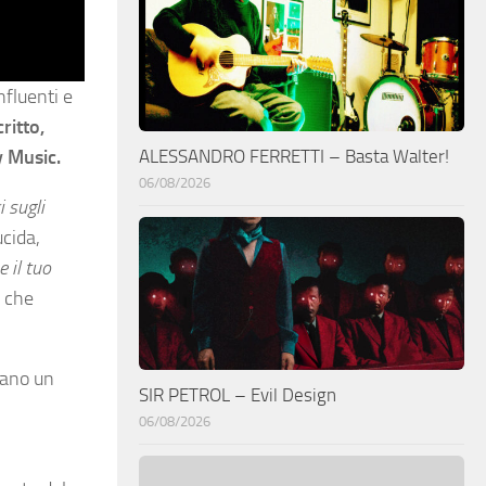
nfluenti e
ritto,
ALESSANDRO FERRETTI – Basta Walter!
y Music.
06/08/2026
 sugli
ucida,
e il tuo
i che
eano un
SIR PETROL – Evil Design
06/08/2026