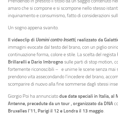
Prendendo in prestito il titolo da un saggio contenuto nel
amaro che si compone e si scompone nello stesso istante
inquinamento e consumismo, fatto di considerazioni sulla v
Un sogno appena svanito.
Il videoclip di
Uomini contro Insetti
, realizzato da Galatt
immagini evocate dal testo del brano, con un piglio oniri
continuazione forma, colore e stile. La scelta del regista 
Brillarelli e Dario Imbrogno
sulle parti di stop motion, co
fortemente riconoscibili – e unirne le scene senza mai so
prendono vita assecondando l’incedere del brano, accomp
scomparire di nuovo alla fine sommerse dagli stessi insett
Giorgio Poi ha annunciato
d
ue date speciali in Italia, a
Antenne,
precedute da un tour , organizzato da DNA
co
Bruxelles l’11, Parigi il 12 e Londra il 13 maggio
.