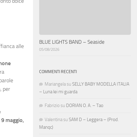
conto dolce
BLUE LIGHTS BAND – Seaside
fianca alle
05/08/2026
imone
fra
COMMENTI RECENTI
parole
Mariangela
su
SELLY BABY MODELLA ITALIA
, per
– Luna lei mi guarda
Fabrizio
su
DORIAN O. A. – Tao
e
Valentina
su
SAM D – Leggera – (Prod.
l 9 maggio,
Manqc)