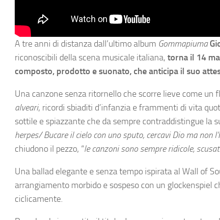
A tre anni di distanza dall’ultimo album
Gommapiuma
Gi
riconoscibili della scena musicale italiana,
torna il 14 m
composto, prodotto e suonato, che anticipa il suo atte
Una canzone senza ritornello che scorre lieve come un flu
alveari
, ricordi sbiaditi d’infanzia e frammenti di vita qu
sottile e spiazzante che da sempre contraddistingue la su
herpes/ Bucare il cielo con uno sputo, cercavi Dio ma non l’
chiudono il pezzo, “
le canzoni sono sempre ridicole, scusate
Una ballad elegante e senza tempo ispirata al Wall of Sou
arrangiamento morbido e sospeso con un glockenspiel che
ciclicamente.