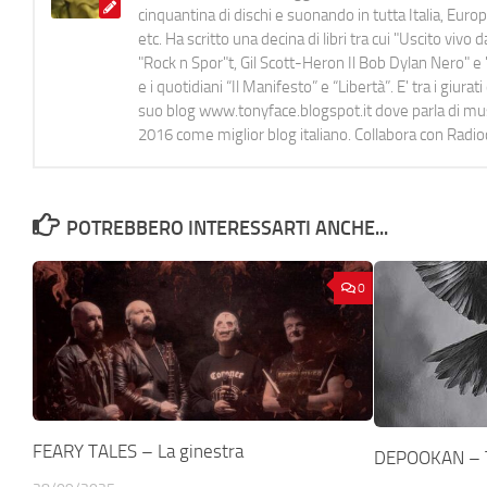
cinquantina di dischi e suonando in tutta Italia, E
etc. Ha scritto una decina di libri tra cui "Uscito viv
"Rock n Spor"t, Gil Scott-Heron Il Bob Dylan Nero" e "
e i quotidiani “Il Manifesto” e “Libertà”. E' tra i gi
suo blog www.tonyface.blogspot.it dove parla di music
2016 come miglior blog italiano. Collabora con Radi
POTREBBERO INTERESSARTI ANCHE...
0
FEARY TALES – La ginestra
DEPOOKAN – T