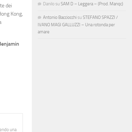
Danilo
su
SAM D – Leggera – (Prod. Manqc)
te dei
e Hong Kong,
Antonio Bacciocchi
su
STEFANO SPAZZI /
a
IVANO MAGI GALLUZZI – Una rotonda per
amare
Benjamin
idendo una