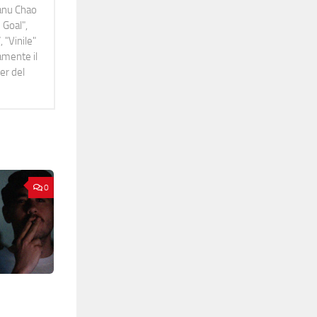
Manu Chao
 Goal",
 "Vinile"
namente il
er del
0