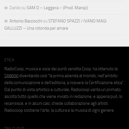
Danilo
su
SAM D – Leggera – (Prod. Manqc)
Antonio Bacciocchi
su
STEFANO SPAZZI / IVANO MAGI
GALLUZZI – Una rotonda per amare
ETICA
RadioCoop, musica e voce dei punti vendita Coop, ha ottenuto la
SA8000
diventando così "la prima azienda al mondo, nell'ambito
della comunicazione e dell'editoria, a ricevere la Certificazione etica".
Dal punto di vista artistico e culturale, Radiocoop vanta un primato:
ascolta tutto quello che viene inviato in redazione, e appena può, lo
recensisce, e in alcuni casi, chiede collaborazione agli artisti.
Radiocoop sostiene l'arte, la cultura e la musica di ogni genere.
TAG CLOUD