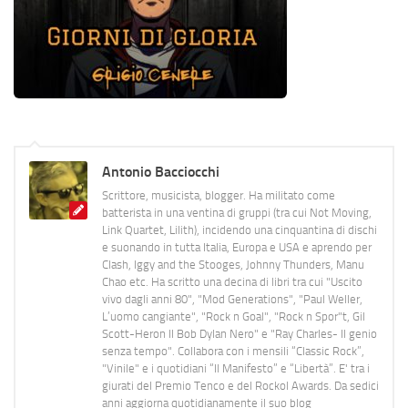
Antonio Bacciocchi
Scrittore, musicista, blogger. Ha militato come
batterista in una ventina di gruppi (tra cui Not Moving,
Link Quartet, Lilith), incidendo una cinquantina di dischi
e suonando in tutta Italia, Europa e USA e aprendo per
Clash, Iggy and the Stooges, Johnny Thunders, Manu
Chao etc. Ha scritto una decina di libri tra cui "Uscito
vivo dagli anni 80", "Mod Generations", "Paul Weller,
L’uomo cangiante", "Rock n Goal", "Rock n Spor"t, Gil
Scott-Heron Il Bob Dylan Nero" e "Ray Charles- Il genio
senza tempo". Collabora con i mensili “Classic Rock”,
"Vinile" e i quotidiani “Il Manifesto” e “Libertà”. E' tra i
giurati del Premio Tenco e del Rockol Awards. Da sedici
anni aggiorna quotidianamente il suo blog