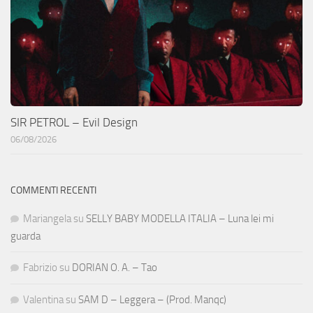
SIR PETROL – Evil Design
06/08/2026
COMMENTI RECENTI
Mariangela
su
SELLY BABY MODELLA ITALIA – Luna lei mi
guarda
Fabrizio
su
DORIAN O. A. – Tao
Valentina
su
SAM D – Leggera – (Prod. Manqc)