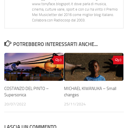
www.tonyface.blogspot.it dove parla di musica,
cinema, culture varie, sport e con cui ha vinto il Premio
Mei Musicletter del 2016 come miglior blog italiano.
Collabora con Radiocoop dal 2003.
POTREBBERO INTERESSARTI ANCHE...
0
0
COSTANZO DEL PINTO –
MICHAEL KIWANUKA – Small
Supersonica
changes
20/07/2022
25/11/2024
LASCIA UN COMMENTO