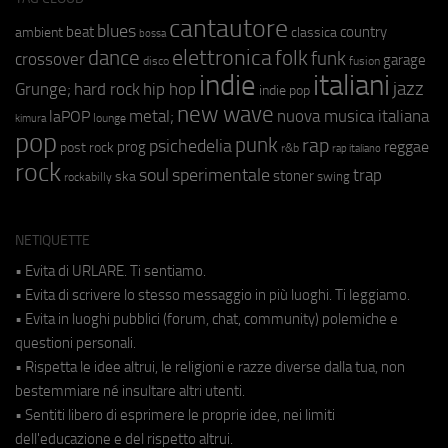
cantautore
blues
beat
country
ambient
classica
bossa
elettronica
dance
folk
funk
crossover
garage
fusion
disco
indie
italiani
jazz
hip hop
Grunge;
hard rock
indie pop
new wave
metal;
nuova musica italiana
laPOP
lounge
kimura
pop
punk
rap
psichedelia
reggae
prog
post rock
r&b
rap italiano
rock
soul
sperimentale
trap
stoner
ska
swing
rockabilly
NETIQUETTE
• Evita di URLARE. Ti sentiamo.
• Evita di scrivere lo stesso messaggio in più luoghi. Ti leggiamo.
• Evita in luoghi pubblici (forum, chat, community) polemiche e
questioni personali.
• Rispetta le idee altrui, le religioni e razze diverse dalla tua, non
bestemmiare né insultare altri utenti.
• Sentiti libero di esprimere le proprie idee, nei limiti
dell'educazione e del rispetto altrui.