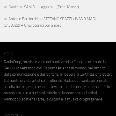
Danilo
su
SAM D – Leggera – (Prod. Manqc)
Antonio Bacciocchi
su
STEFANO SPAZZI / IVANO MAGI
GALLUZZI – Una rotonda per amare
ETICA
RadioCoop, musica e voce dei punti vendita Coop, ha ottenuto la
SA8000
diventando così "la prima azienda al mondo, nell'ambito
della comunicazione e dell'editoria, a ricevere la Certificazione etica".
Dal punto di vista artistico e culturale, Radiocoop vanta un primato:
ascolta tutto quello che viene inviato in redazione, e appena può, lo
recensisce, e in alcuni casi, chiede collaborazione agli artisti.
Radiocoop sostiene l'arte, la cultura e la musica di ogni genere.
TAG CLOUD