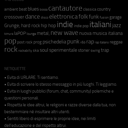
cantautore
blues
beat
country
ambient
classica
bossa
elettronica
dance
folk
funk
crossover
garage
fusion
disco
indie
italiani
jazz
hip hop
Grunge;
hard rock
indie pop
new wave
metal;
nuova musica italiana
laPOP
lounge
kimura
pop
punk
rap
psichedelia
reggae
prog
post rock
r&b
rap italiano
rock
soul
sperimentale
trap
stoner
ska
swing
rockabilly
NETIQUETTE
• Evita di URLARE. Ti sentiamo.
• Evita di scrivere lo stesso messaggio in più luoghi. Ti leggiamo.
• Evita in luoghi pubblici (forum, chat, community) polemiche e
questioni personali.
• Rispetta le idee altrui, le religioni e razze diverse dalla tua, non
bestemmiare né insultare altri utenti.
• Sentiti libero di esprimere le proprie idee, nei limiti
dell'educazione e del rispetto altrui.