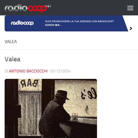
Salta al contenuto
VALEA
Valea
DI
ANTONIO BACCIOCCHI
·
02/12/2024