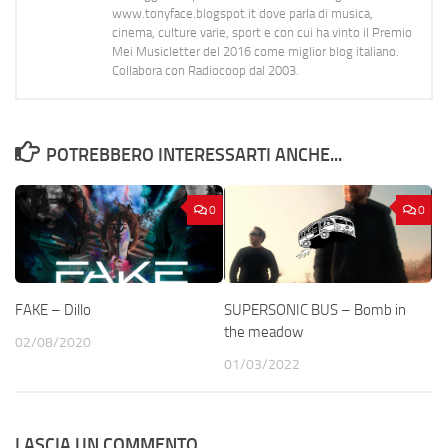
www.tonyface.blogspot.it dove parla di musica,
cinema, culture varie, sport e con cui ha vinto il Premio
Mei Musicletter del 2016 come miglior blog italiano.
Collabora con Radiocoop dal 2003.
POTREBBERO INTERESSARTI ANCHE...
0
0
FAKE – Dillo
SUPERSONIC BUS – Bomb in
the meadow
02/08/2020
01/03/2022
LASCIA UN COMMENTO