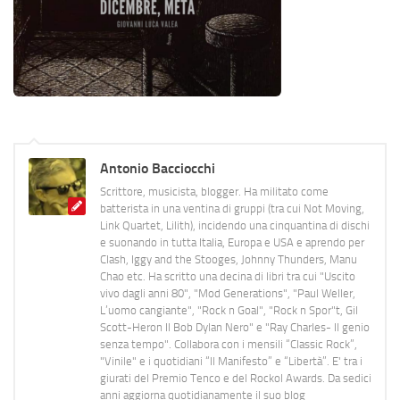
Antonio Bacciocchi
Scrittore, musicista, blogger. Ha militato come
batterista in una ventina di gruppi (tra cui Not Moving,
Link Quartet, Lilith), incidendo una cinquantina di dischi
e suonando in tutta Italia, Europa e USA e aprendo per
Clash, Iggy and the Stooges, Johnny Thunders, Manu
Chao etc. Ha scritto una decina di libri tra cui "Uscito
vivo dagli anni 80", "Mod Generations", "Paul Weller,
L’uomo cangiante", "Rock n Goal", "Rock n Spor"t, Gil
Scott-Heron Il Bob Dylan Nero" e "Ray Charles- Il genio
senza tempo". Collabora con i mensili “Classic Rock”,
"Vinile" e i quotidiani “Il Manifesto” e “Libertà”. E' tra i
giurati del Premio Tenco e del Rockol Awards. Da sedici
anni aggiorna quotidianamente il suo blog