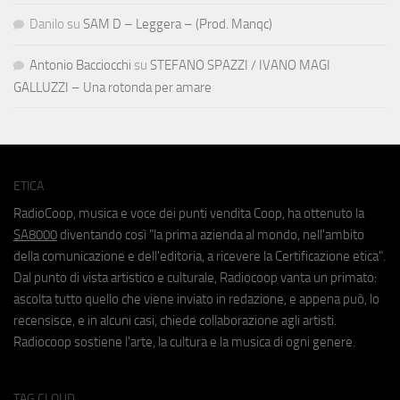
Danilo
su
SAM D – Leggera – (Prod. Manqc)
Antonio Bacciocchi
su
STEFANO SPAZZI / IVANO MAGI
GALLUZZI – Una rotonda per amare
ETICA
RadioCoop, musica e voce dei punti vendita Coop, ha ottenuto la
SA8000
diventando così "la prima azienda al mondo, nell'ambito
della comunicazione e dell'editoria, a ricevere la Certificazione etica".
Dal punto di vista artistico e culturale, Radiocoop vanta un primato:
ascolta tutto quello che viene inviato in redazione, e appena può, lo
recensisce, e in alcuni casi, chiede collaborazione agli artisti.
Radiocoop sostiene l'arte, la cultura e la musica di ogni genere.
TAG CLOUD