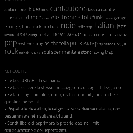
cantautore
blues
beat
country
ambient
classica
bossa
elettronica
dance
folk
funk
crossover
garage
fusion
disco
indie
italiani
jazz
hip hop
Grunge;
hard rock
indie pop
new wave
metal;
nuova musica italiana
laPOP
lounge
kimura
pop
punk
rap
psichedelia
reggae
prog
post rock
r&b
rap italiano
rock
soul
sperimentale
trap
stoner
ska
swing
rockabilly
NETIQUETTE
• Evita di URLARE. Ti sentiamo.
• Evita di scrivere lo stesso messaggio in più luoghi. Ti leggiamo.
• Evita in luoghi pubblici (forum, chat, community) polemiche e
questioni personali.
• Rispetta le idee altrui, le religioni e razze diverse dalla tua, non
bestemmiare né insultare altri utenti.
• Sentiti libero di esprimere le proprie idee, nei limiti
dell'educazione e del rispetto altrui.