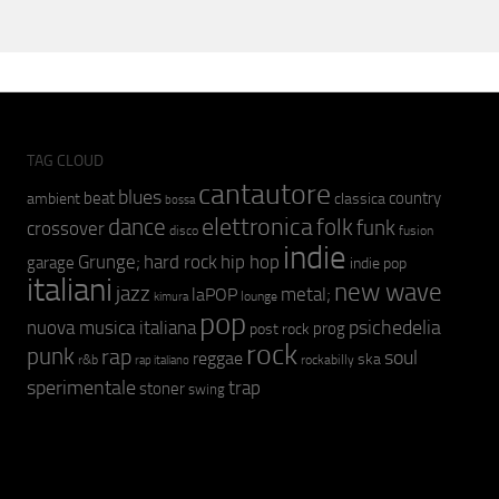
TAG CLOUD
cantautore
blues
beat
country
ambient
classica
bossa
elettronica
dance
folk
funk
crossover
fusion
disco
indie
hip hop
Grunge;
hard rock
garage
indie pop
italiani
new wave
jazz
metal;
laPOP
lounge
kimura
pop
psichedelia
nuova musica italiana
prog
post rock
rock
punk
rap
soul
reggae
ska
r&b
rockabilly
rap italiano
sperimentale
trap
stoner
swing