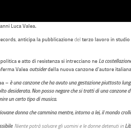
vanni Luca Valea.
Records
,
anticipa la pubblicazione
del
terzo lavoro in studio
olitica e atto di resistenza si intrecciano ne
La costellazione
onferma Valea
outsider
della nuova canzone d’autore italiana
lea –
è una canzone che ha avuto una gestazione piuttosto lung
molto desiderata. Non posso negare che si tratti di una canzone 
ire un certo tipo di musica.
ovane donna che cammina mentre, intorno a lei, il mondo crolla
sibile
. Niente potrà salvare gli uomini e le donne detenuti in
Lib