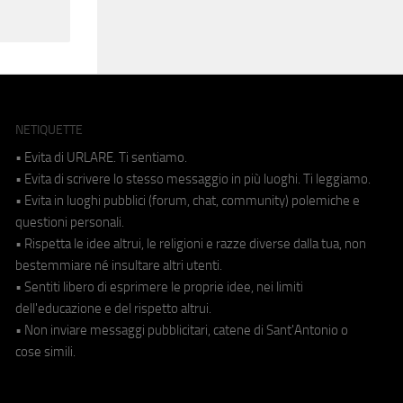
NETIQUETTE
• Evita di URLARE. Ti sentiamo.
• Evita di scrivere lo stesso messaggio in più luoghi. Ti leggiamo.
• Evita in luoghi pubblici (forum, chat, community) polemiche e
questioni personali.
• Rispetta le idee altrui, le religioni e razze diverse dalla tua, non
bestemmiare né insultare altri utenti.
• Sentiti libero di esprimere le proprie idee, nei limiti
dell'educazione e del rispetto altrui.
• Non inviare messaggi pubblicitari, catene di Sant'Antonio o
cose simili.