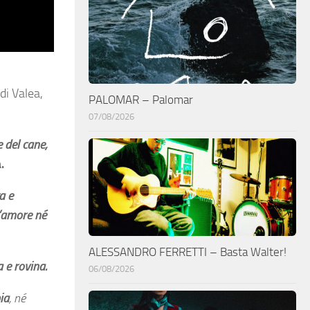
di Valea,
PALOMAR – Palomar
07/08/2026
 del cane,
.
a e
d’amore né
ALESSANDRO FERRETTI – Basta Walter!
 e rovina.
06/08/2026
ia
, né