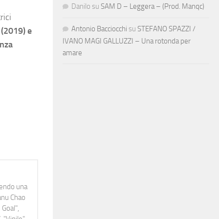
Danilo
su
SAM D – Leggera – (Prod. Manqc)
rici
Antonio Bacciocchi
su
STEFANO SPAZZI /
(2019) e
IVANO MAGI GALLUZZI – Una rotonda per
anza
amare
idendo una
Manu Chao
 Goal",
 "Vinile"