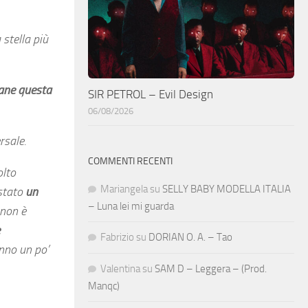
 stella più
mane questa
SIR PETROL – Evil Design
06/08/2026
rsale.
COMMENTI RECENTI
olto
Mariangela
su
SELLY BABY MODELLA ITALIA
 stato
un
– Luna lei mi guarda
 non è
Fabrizio
su
DORIAN O. A. – Tao
anno un po’
Valentina
su
SAM D – Leggera – (Prod.
Manqc)