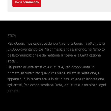
ETICA
RadioCoop, musica e voce dei punti vendita Coop, ha ottenuto la
SA8000
diventando così "la prima azienda al mondo, nell'ambito
della comunicazione e dell'editoria, a ricevere la Certificazione
etica".
Dal punto di vista artistico e culturale, Radiocoop vanta un
primato: ascolta tutto quello che viene inviato in redazione, e
appena può, lo recensisce, e in alcuni casi, chiede collaborazione
agli artisti. Radiocoop sostiene l'arte, la cultura e la musica di ogni
genere.