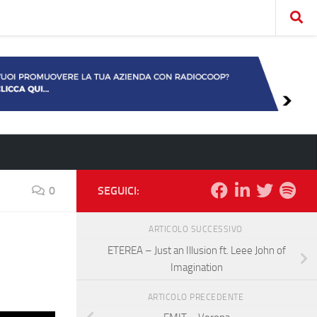
0
SEGUICI:
ARTICOLO SUCCESSIVO
ETEREA – Just an Illusion ft. Leee John of
Imagination
ARTICOLO PRECEDENTE