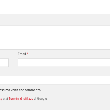
Email
*
prossima volta che commento.
cy
e ai
Termini di utilizzo
di Google.