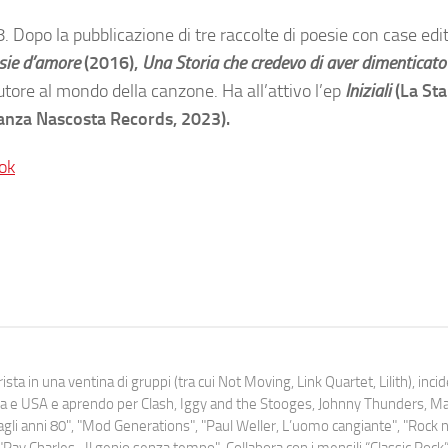
Dopo la pubblicazione di tre raccolte di poesie con case edit
esie d’amore
(2016),
Una Storia che credevo di aver dimenticato
ore al mondo della canzone. Ha all’attivo l’ep
Iniziali
(La St
anza Nascosta Records, 2023).
ok
ista in una ventina di gruppi (tra cui Not Moving, Link Quartet, Lilith), inc
uropa e USA e aprendo per Clash, Iggy and the Stooges, Johnny Thunders, 
o dagli anni 80", "Mod Generations", "Paul Weller, L’uomo cangiante", "Rock n
Ray Charles- Il genio senza tempo". Collabora con i mensili “Classic Rock”,