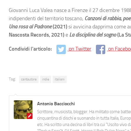
Giovanni Luca Valea nasce a Firenze il 27 dicembre 1988. 
indipendenti del territorio toscano,
Canzoni di rabbia, po
Una rosa al Padrone
(2021)
si avvicina dapprima come aut
Nascosta Records, 2021)
e
La disciplina del sogno
(La St
Condividi l'articolo:
on Twitter
on Facebo
Tag:
cantautore
indie
italiani
Antonio Bacciocchi
Scrittore, musicista, blogger. Ha militato come batter
cinquantina di dischi e suonando in tutta Italia, E
etc. Ha scritto una decina di libri tra cui "Uscito viv
"Rock n Spor"t, Gil Scott-Heron Il Bob Dylan Nero" e "