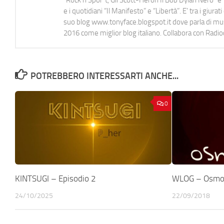
e i quotidiani “Il Manifesto” e “Libertà”. E' tra i gi
suo blog www.tonyface.blogspot.it dove parla di music
2016 come miglior blog italiano. Collabora con Radi
POTREBBERO INTERESSARTI ANCHE...
0
KINTSUGI – Episodio 2
WLOG – Osmo
24/10/2025
22/09/2018