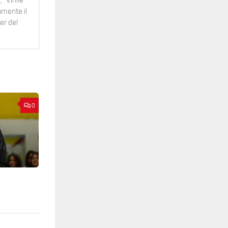
namente il
er del
0