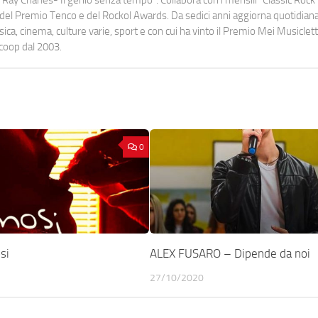
urati del Premio Tenco e del Rockol Awards. Da sedici anni aggiorna quotidia
a, cinema, culture varie, sport e con cui ha vinto il Premio Mei Musiclett
ocoop dal 2003.
0
si
ALEX FUSARO – Dipende da noi
27/10/2020