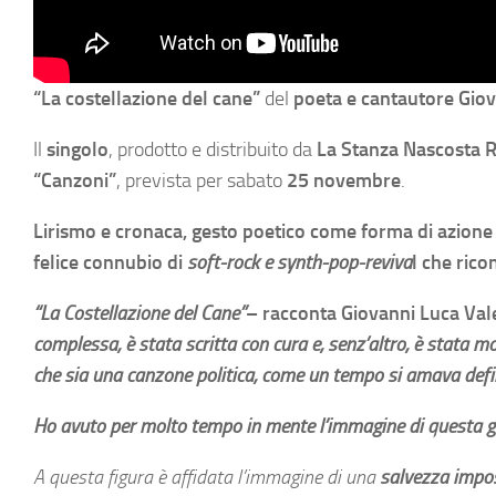
“La costellazione del cane”
del
poeta e cantautore Gio
Il
singolo
, prodotto e distribuito da
La Stanza Nascosta 
“Canzoni”
, prevista per sabato
25 novembre
.
Lirismo e cronaca, gesto poetico come forma di azione p
felice connubio di
soft-rock
e synth-pop-reviva
l che ric
“La Costellazione del Cane”
– racconta Giovanni Luca Va
complessa, è stata scritta con cura e, senz’altro, è stata 
che sia una canzone politica, come un tempo si amava defin
Ho avuto per molto tempo in mente l’immagine di questa gi
A questa figura è affidata l’immagine di una
salvezza impos