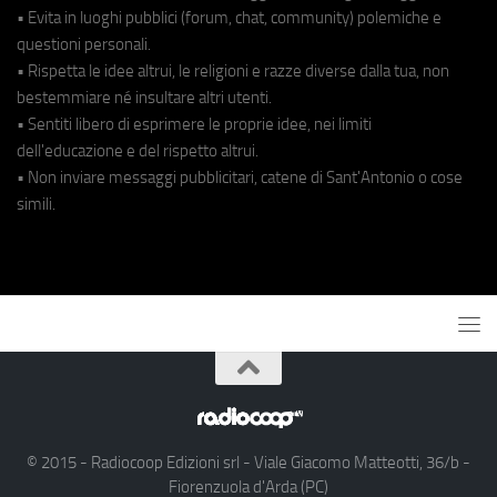
• Evita in luoghi pubblici (forum, chat, community) polemiche e
questioni personali.
• Rispetta le idee altrui, le religioni e razze diverse dalla tua, non
bestemmiare né insultare altri utenti.
• Sentiti libero di esprimere le proprie idee, nei limiti
dell'educazione e del rispetto altrui.
• Non inviare messaggi pubblicitari, catene di Sant'Antonio o cose
simili.
© 2015 - Radiocoop Edizioni srl - Viale Giacomo Matteotti, 36/b -
Fiorenzuola d'Arda (PC)