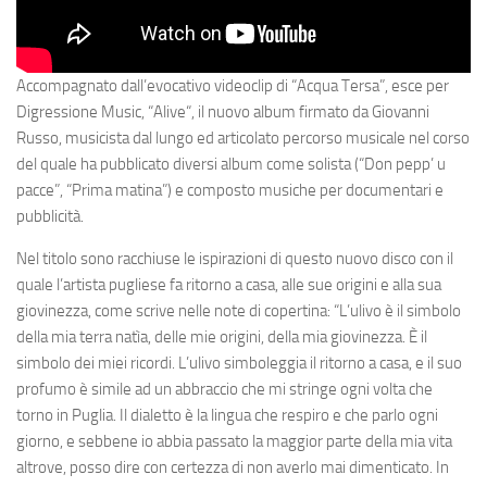
Accompagnato dall’evocativo videoclip di “Acqua Tersa”, esce per
Digressione Music
, “
Alive
“, il nuovo album firmato da
Giovanni
Russo
, musicista dal lungo ed articolato percorso musicale nel corso
del quale ha pubblicato diversi album come solista (“Don pepp’ u
pacce”, “Prima matina”) e composto musiche per documentari e
pubblicità.
Nel titolo sono racchiuse le ispirazioni di questo nuovo disco con il
quale l’artista pugliese fa ritorno a casa, alle sue origini e alla sua
giovinezza, come scrive nelle note di copertina: “
L’ulivo è il simbolo
della mia terra natìa, delle mie origini, della mia giovinezza. È il
simbolo dei miei ricordi. L’ulivo simboleggia il ritorno a casa, e il suo
profumo è simile ad un abbraccio che mi stringe ogni volta che
torno in Puglia. Il dialetto è la lingua che respiro e che parlo ogni
giorno, e sebbene io abbia passato la maggior parte della mia vita
altrove, posso dire con certezza di non averlo mai dimenticato. In