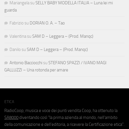
Mariangela
su
SELLY BABY MODELLA ITALIA – Luna lei mi
guarda
Fabrizio
su
DORIAN O. A. – Tao
Valentina
su
SAM D – Leggera – (Prod. Manqc)
Danilo
su
SAM D – Leggera – (Prod. Manqc)
Antonio Bacciocchi
su
STEFANO SPAZZI / IVANO MAGI
GALLUZZI – Una rotonda per amare
ETICA
RadioCoop, musica e voce dei punti vendita Coop, ha ottenuto la
SA8000
diventando così "la prima azienda al mondo, nell'ambito
della comunicazione e dell'editoria, a ricevere la Certificazione etica".