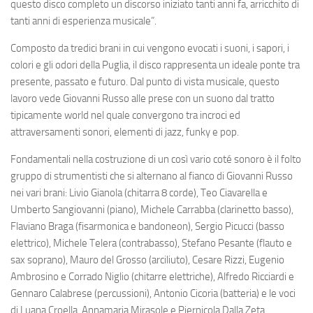
questo disco completo un discorso iniziato tanti anni fa, arricchito di
tanti anni di esperienza musicale”.
Composto da tredici brani in cui vengono evocati i suoni, i sapori, i
colori e gli odori della Puglia, il disco rappresenta un ideale ponte tra
presente, passato e futuro. Dal punto di vista musicale, questo
lavoro vede Giovanni Russo alle prese con un suono dal tratto
tipicamente world nel quale convergono tra incroci ed
attraversamenti sonori, elementi di jazz, funky e pop.
Fondamentali nella costruzione di un così vario coté sonoro è il folto
gruppo di strumentisti che si alternano al fianco di Giovanni Russo
nei vari brani:
Livio Gianola
(chitarra 8 corde),
Teo Ciavarella
e
Umberto Sangiovanni
(piano),
Michele Carrabba
(clarinetto basso),
Flaviano Braga
(fisarmonica e bandoneon),
Sergio Picucci
(basso
elettrico),
Michele Telera
(contrabasso),
Stefano Pesante
(flauto e
sax soprano),
Mauro del Grosso
(arciliuto),
Cesare Rizzi
,
Eugenio
Ambrosino
e
Corrado Niglio
(chitarre elettriche),
Alfredo Ricciardi
e
Gennaro Calabrese
(percussioni),
Antonio Cicoria
(batteria) e le voci
di
Luana Croella
,
Annamaria Mirasole
e
Piernicola Dalla Zeta
.