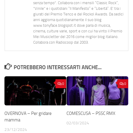
senza tempo". Collabora con i mensili “Classic Rock”,
"Vinile" e i quotidiani “Il Manifesto” e “Libertà”. E' tra i
giurati del Premio Tenco e del Rockol Awards. Da sedici
anni aggiorna quotidianamente il suo blog
www.tonyface.blogspot.it dove parla di musica,
cinema, culture varie, sport e con cui ha vinto il Premio
Mei Musicletter del 2016 come miglior blog italiano.
Collabora con Radiocoop dal 2003.
POTREBBERO INTERESSARTI ANCHE...
0
0
OVERNOVA – Per gridare
COMESCUSA – PSSC RMX
mamma
02/03/2024
23/12/2024