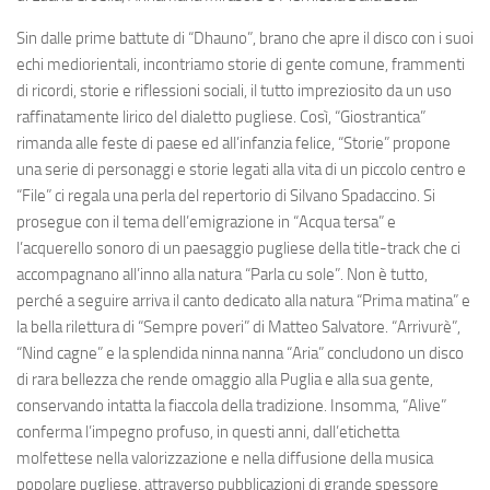
Sin dalle prime battute di “Dhauno”, brano che apre il disco con i suoi
echi mediorientali, incontriamo storie di gente comune, frammenti
di ricordi, storie e riflessioni sociali, il tutto impreziosito da un uso
raffinatamente lirico del dialetto pugliese. Così, “Giostrantica”
rimanda alle feste di paese ed all’infanzia felice, “Storie” propone
una serie di personaggi e storie legati alla vita di un piccolo centro e
“File” ci regala una perla del repertorio di Silvano Spadaccino. Si
prosegue con il tema dell’emigrazione in “Acqua tersa” e
l’acquerello sonoro di un paesaggio pugliese della title-track che ci
accompagnano all’inno alla natura “Parla cu sole”. Non è tutto,
perché a seguire arriva il canto dedicato alla natura “Prima matina” e
la bella rilettura di “Sempre poveri” di Matteo Salvatore. “Arrivurè”,
“Nind cagne” e la splendida ninna nanna “Aria” concludono un disco
di rara bellezza che rende omaggio alla Puglia e alla sua gente,
conservando intatta la fiaccola della tradizione. Insomma, “Alive”
conferma l’impegno profuso, in questi anni, dall’etichetta
molfettese nella valorizzazione e nella diffusione della musica
popolare pugliese, attraverso pubblicazioni di grande spessore