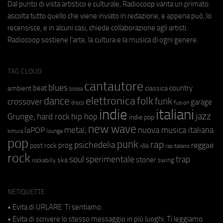
Dal punto di vista artistico e culturale, Radiocoop vanta un primato:
ascolta tutto quello che viene inviato in redazione, e appena può, lo
recensisce, e in alcuni casi, chiede collaborazione agli artisti.
Radiocoop sostiene l'arte, la cultura e la musica di ogni genere.
TAG CLOUD
cantautore
blues
beat
country
ambient
classica
bossa
elettronica
dance
folk
funk
crossover
garage
fusion
disco
indie
italiani
jazz
hip hop
Grunge;
hard rock
indie pop
new wave
metal;
nuova musica italiana
laPOP
lounge
kimura
pop
punk
rap
psichedelia
reggae
prog
post rock
r&b
rap italiano
rock
soul
sperimentale
trap
stoner
ska
swing
rockabilly
NETIQUETTE
• Evita di URLARE. Ti sentiamo.
• Evita di scrivere lo stesso messaggio in più luoghi. Ti leggiamo.