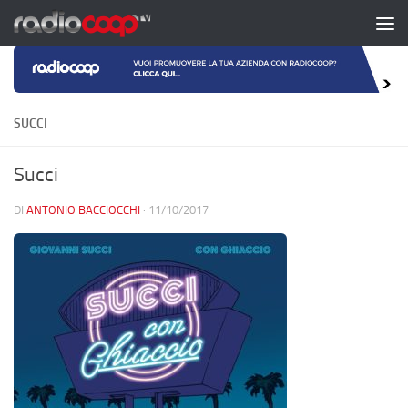
Salta al contenuto
SUCCI
Succi
DI
ANTONIO BACCIOCCHI
·
11/10/2017