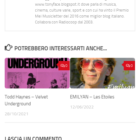
www.tonyface.blogspot.it dove parla di musica,
cinema, culture varie, sport e con cui ha vinto il Premio
Mei Musicletter del 2016 come miglior blog italiano.
Collabora con Radiocoop dal 2003.
POTREBBERO INTERESSARTI ANCHE...
0
0
Todd Haynes – Velvet
EMILYAN – Les Etoiles
Underground
12/06/2022
28/10/2021
LASCIA UN COMMENTO