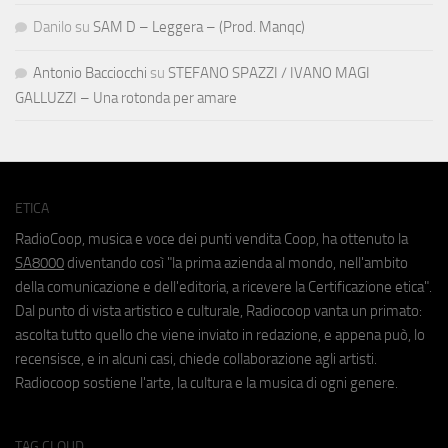
Danilo
su
SAM D – Leggera – (Prod. Manqc)
Antonio Bacciocchi
su
STEFANO SPAZZI / IVANO MAGI
GALLUZZI – Una rotonda per amare
ETICA
RadioCoop, musica e voce dei punti vendita Coop, ha ottenuto la
SA8000
diventando così "la prima azienda al mondo, nell'ambito
della comunicazione e dell'editoria, a ricevere la Certificazione etica".
Dal punto di vista artistico e culturale, Radiocoop vanta un primato:
ascolta tutto quello che viene inviato in redazione, e appena può, lo
recensisce, e in alcuni casi, chiede collaborazione agli artisti.
Radiocoop sostiene l'arte, la cultura e la musica di ogni genere.
TAG CLOUD