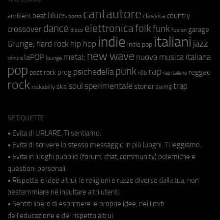
cantautore
blues
beat
country
ambient
classica
bossa
elettronica
dance
folk
funk
crossover
garage
fusion
disco
indie
italiani
jazz
hip hop
Grunge;
hard rock
indie pop
new wave
metal;
nuova musica italiana
laPOP
lounge
kimura
pop
punk
rap
psichedelia
reggae
prog
post rock
r&b
rap italiano
rock
soul
sperimentale
trap
stoner
ska
swing
rockabilly
NETIQUETTE
• Evita di URLARE. Ti sentiamo.
• Evita di scrivere lo stesso messaggio in più luoghi. Ti leggiamo.
• Evita in luoghi pubblici (forum, chat, community) polemiche e
questioni personali.
• Rispetta le idee altrui, le religioni e razze diverse dalla tua, non
bestemmiare né insultare altri utenti.
• Sentiti libero di esprimere le proprie idee, nei limiti
dell'educazione e del rispetto altrui.