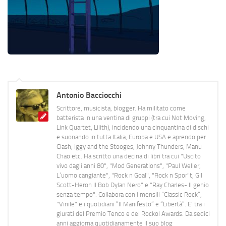
Antonio Bacciocchi
Scrittore, musicista, blogger. Ha militato come
batterista in una ventina di gruppi (tra cui Not Moving,
Link Quartet, Lilith), incidendo una cinquantina di dischi
e suonando in tutta Italia, Europa e USA e aprendo per
Clash, Iggy and the Stooges, Johnny Thunders, Manu
Chao etc. Ha scritto una decina di libri tra cui "Uscito
vivo dagli anni 80", "Mod Generations", "Paul Weller,
L’uomo cangiante", "Rock n Goal", "Rock n Spor"t, Gil
Scott-Heron Il Bob Dylan Nero" e "Ray Charles- Il genio
senza tempo". Collabora con i mensili “Classic Rock”,
"Vinile" e i quotidiani “Il Manifesto” e “Libertà”. E' tra i
giurati del Premio Tenco e del Rockol Awards. Da sedici
anni aggiorna quotidianamente il suo blog