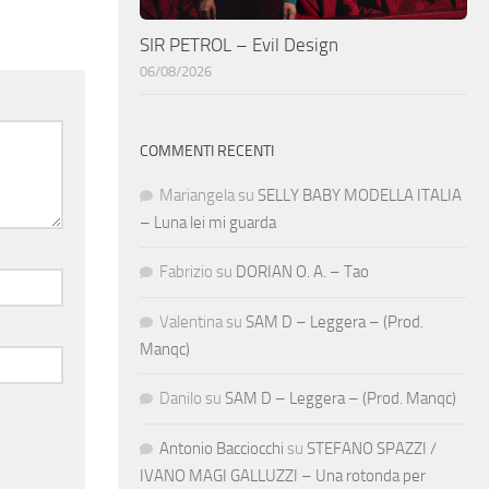
SIR PETROL – Evil Design
06/08/2026
COMMENTI RECENTI
Mariangela
su
SELLY BABY MODELLA ITALIA
– Luna lei mi guarda
Fabrizio
su
DORIAN O. A. – Tao
Valentina
su
SAM D – Leggera – (Prod.
Manqc)
Danilo
su
SAM D – Leggera – (Prod. Manqc)
Antonio Bacciocchi
su
STEFANO SPAZZI /
IVANO MAGI GALLUZZI – Una rotonda per