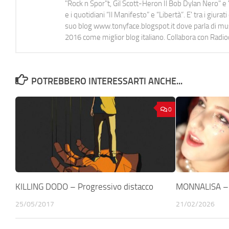
"Rock n Spor"t, Gil Scott-Heron Il Bob Dylan Nero" e "
e i quotidiani “Il Manifesto” e “Libertà”. E' tra i gi
suo blog www.tonyface.blogspot.it dove parla di music
2016 come miglior blog italiano. Collabora con Radi
POTREBBERO INTERESSARTI ANCHE...
0
KILLING DODO – Progressivo distacco
MONNALISA – G
25/05/2017
21/02/2026