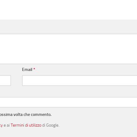
Email
*
prossima volta che commento.
cy
e ai
Termini di utilizzo
di Google.