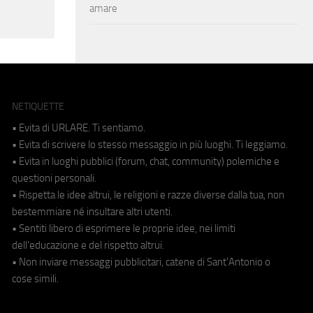
amare
NETIQUETTE
• Evita di URLARE. Ti sentiamo.
• Evita di scrivere lo stesso messaggio in più luoghi. Ti leggiamo.
• Evita in luoghi pubblici (forum, chat, community) polemiche e
questioni personali.
• Rispetta le idee altrui, le religioni e razze diverse dalla tua, non
bestemmiare né insultare altri utenti.
• Sentiti libero di esprimere le proprie idee, nei limiti
dell'educazione e del rispetto altrui.
• Non inviare messaggi pubblicitari, catene di Sant'Antonio o
cose simili.