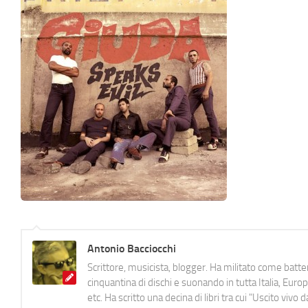
Antonio Bacciocchi
Scrittore, musicista, blogger. Ha militato come batter
cinquantina di dischi e suonando in tutta Italia, E
etc. Ha scritto una decina di libri tra cui "Uscito viv