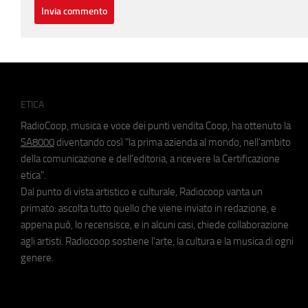
ETICA
RadioCoop, musica e voce dei punti vendita Coop, ha ottenuto la
SA8000
diventando così "la prima azienda al mondo, nell'ambito
della comunicazione e dell'editoria, a ricevere la Certificazione
etica".
Dal punto di vista artistico e culturale, Radiocoop vanta un
primato: ascolta tutto quello che viene inviato in redazione, e
appena può, lo recensisce, e in alcuni casi, chiede collaborazione
agli artisti. Radiocoop sostiene l'arte, la cultura e la musica di ogni
genere.