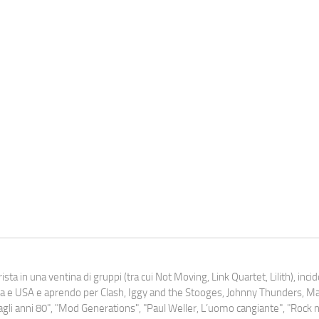
ista in una ventina di gruppi (tra cui Not Moving, Link Quartet, Lilith), inc
uropa e USA e aprendo per Clash, Iggy and the Stooges, Johnny Thunders, 
o dagli anni 80", "Mod Generations", "Paul Weller, L’uomo cangiante", "Rock n