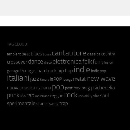
TAG CLOUD
cantautore
blues
beat
country
ambient
classica
bossa
elettronica
dance
folk
funk
crossover
fusion
disco
indie
hip hop
Grunge;
hard rock
garage
indie pop
italiani
new wave
jazz
metal;
laPOP
lounge
kimura
pop
psichedelia
nuova musica italiana
prog
post rock
rock
punk
rap
soul
reggae
ska
r&b
rockabilly
rap italiano
sperimentale
trap
stoner
swing