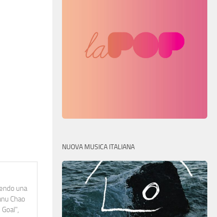
NUOVA MUSICA ITALIANA
idendo una
Manu Chao
 Goal",