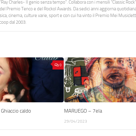
Ray Charles- Il genio senza tempo". Collabora con i mensili “Classic Rock”,
urati del Premio Tenco e del Rockol Awards. Da sedici anni aggiorna quotidia
a, cinema, culture varie, sport e con cui ha vinto il Premio Mei Musiclett
ocoop dal 2003.
0
hiaccio caldo
MARUEGO – 7ela
29/04/2023