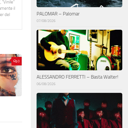
 "Vinile"
namente il
PALOMAR – Palomar
er del
07/08/2026
0
ALESSANDRO FERRETTI – Basta Walter!
06/08/2026