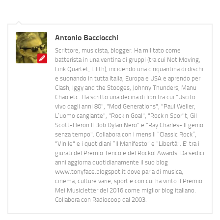
Antonio Bacciocchi
Scrittore, musicista, blogger. Ha militato come
batterista in una ventina di gruppi (tra cui Not Moving,
Link Quartet, Lilith), incidendo una cinquantina di dischi
e suonando in tutta Italia, Europa e USA e aprendo per
Clash, Iggy and the Stooges, Johnny Thunders, Manu
Chao etc. Ha scritto una decina di libri tra cui "Uscito
vivo dagli anni 80", "Mod Generations", "Paul Weller,
L’uomo cangiante", "Rock n Goal", "Rock n Spor"t, Gil
Scott-Heron Il Bob Dylan Nero" e "Ray Charles- Il genio
senza tempo". Collabora con i mensili “Classic Rock”,
"Vinile" e i quotidiani “Il Manifesto” e “Libertà”. E' tra i
giurati del Premio Tenco e del Rockol Awards. Da sedici
anni aggiorna quotidianamente il suo blog
www.tonyface.blogspot.it dove parla di musica,
cinema, culture varie, sport e con cui ha vinto il Premio
Mei Musicletter del 2016 come miglior blog italiano.
Collabora con Radiocoop dal 2003.