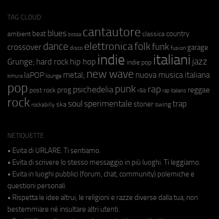
TAG CLOUD
cantautore
blues
beat
country
ambient
classica
bossa
elettronica
dance
folk
funk
crossover
garage
fusion
disco
indie
italiani
jazz
hip hop
Grunge;
hard rock
indie pop
new wave
metal;
nuova musica italiana
laPOP
lounge
kimura
pop
punk
rap
psichedelia
reggae
prog
post rock
r&b
rap italiano
rock
soul
sperimentale
trap
stoner
ska
swing
rockabilly
NETIQUETTE
• Evita di URLARE. Ti sentiamo.
• Evita di scrivere lo stesso messaggio in più luoghi. Ti leggiamo.
• Evita in luoghi pubblici (forum, chat, community) polemiche e
questioni personali.
• Rispetta le idee altrui, le religioni e razze diverse dalla tua, non
bestemmiare né insultare altri utenti.