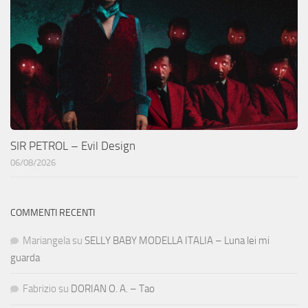
SIR PETROL – Evil Design
06/08/2026
COMMENTI RECENTI
Mariangela
su
SELLY BABY MODELLA ITALIA – Luna lei mi
guarda
Fabrizio
su
DORIAN O. A. – Tao