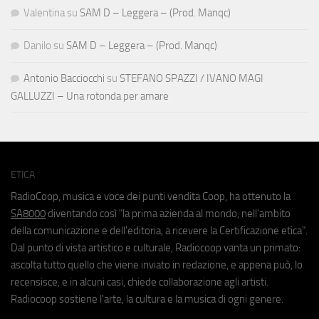
Valentina
su
SAM D – Leggera – (Prod. Manqc)
Danilo
su
SAM D – Leggera – (Prod. Manqc)
Antonio Bacciocchi
su
STEFANO SPAZZI / IVANO MAGI
GALLUZZI – Una rotonda per amare
ETICA
RadioCoop, musica e voce dei punti vendita Coop, ha ottenuto la
SA8000
diventando così "la prima azienda al mondo, nell'ambito
della comunicazione e dell'editoria, a ricevere la Certificazione etica".
Dal punto di vista artistico e culturale, Radiocoop vanta un primato:
ascolta tutto quello che viene inviato in redazione, e appena può, lo
recensisce, e in alcuni casi, chiede collaborazione agli artisti.
Radiocoop sostiene l'arte, la cultura e la musica di ogni genere.