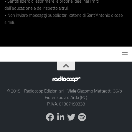
• Sentiti libero di esprimere le proprie idee, nei limiti
dell'educazione e del rispetto altrui.
• Non inviare messaggi pubblicitari, catene di Sant'Antonio o cose
simili.
© 2015 - Radiocoop Edizioni srl - Viale Giacomo Matteotti, 36/b -
Fiorenzuola d'Arda (PC)
P.IVA: 01307190338