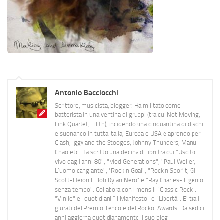
Antonio Bacciocchi
Scrittore, musicista, blogger. Ha militato come
batterista in una ventina di gruppi (tra cui Not Moving,
Link Quartet, Lilith), incidendo una cinquantina di dischi
e suonando in tutta Italia, Europa e USA e aprendo per
Clash, Iggy and the Stooges, Johnny Thunders, Manu
Chao etc. Ha scritto una decina di libri tra cui "Uscito
vivo dagli anni 80", "Mod Generations", "Paul Weller,
L’uomo cangiante", "Rock n Goal", "Rock n Spor"t, Gil
Scott-Heron Il Bob Dylan Nero" e "Ray Charles- Il genio
senza tempo". Collabora con i mensili “Classic Rock”,
"Vinile" e i quotidiani “Il Manifesto” e “Libertà”. E' tra i
giurati del Premio Tenco e del Rockol Awards. Da sedici
anni aggiorna quotidianamente il suo blog