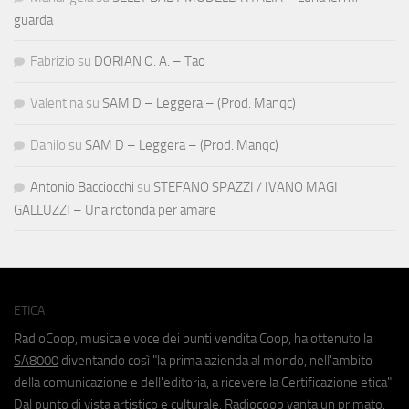
guarda
Fabrizio
su
DORIAN O. A. – Tao
Valentina
su
SAM D – Leggera – (Prod. Manqc)
Danilo
su
SAM D – Leggera – (Prod. Manqc)
Antonio Bacciocchi
su
STEFANO SPAZZI / IVANO MAGI
GALLUZZI – Una rotonda per amare
ETICA
RadioCoop, musica e voce dei punti vendita Coop, ha ottenuto la
SA8000
diventando così "la prima azienda al mondo, nell'ambito
della comunicazione e dell'editoria, a ricevere la Certificazione etica".
Dal punto di vista artistico e culturale, Radiocoop vanta un primato: