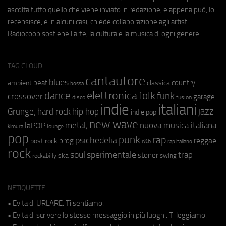
ascolta tutto quello che viene inviato in redazione, e appena può, lo
recensisce, e in alcuni casi, chiede collaborazione agli artisti.
Radiocoop sostiene l'arte, la cultura e la musica di ogni genere.
TAG CLOUD
cantautore
blues
beat
country
ambient
classica
bossa
elettronica
dance
folk
funk
crossover
garage
fusion
disco
indie
italiani
jazz
hip hop
Grunge;
hard rock
indie pop
new wave
metal;
nuova musica italiana
laPOP
lounge
kimura
pop
punk
rap
psichedelia
reggae
prog
post rock
r&b
rap italiano
rock
soul
sperimentale
trap
stoner
ska
swing
rockabilly
NETIQUETTE
• Evita di URLARE. Ti sentiamo.
• Evita di scrivere lo stesso messaggio in più luoghi. Ti leggiamo.