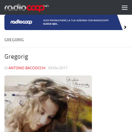
Salta al contenuto
GREGORIG
Gregorig
DI
ANTONIO BACCIOCCHI
·
03/04/2017