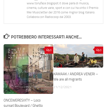
www.tonyface.blogspot.it dove parla di musica,
cinema, culture varie, sport e con cui ha vinto il Premio
Mei Musicletter del 2016 come miglior blog italiano.
Collabora con Radiocoop dal 2003.
POTREBBERO INTERESSARTI ANCHE...
0
0
KAMAAK / ANDREA VENERI –
We are all migrants
21/12/2021
ONCEWERESIXTY – Loco
sunset Boulevard / Ghetto