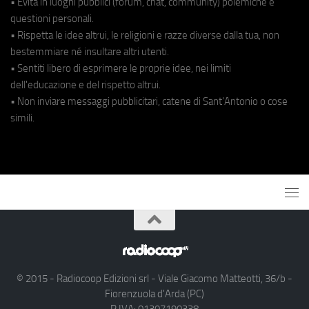
• Evita in luoghi pubblici (forum, chat, community) polemiche e
questioni personali.
• Rispetta le idee altrui, le religioni e razze diverse dalla tua, non
bestemmiare né insultare altri utenti.
• Sentiti libero di esprimere le proprie idee, nei limiti
dell'educazione e del rispetto altrui.
• Non inviare messaggi pubblicitari, catene di Sant'Antonio o cose
simili.
© 2015 - Radiocoop Edizioni srl - Viale Giacomo Matteotti, 36/b -
Fiorenzuola d'Arda (PC)
P.IVA: 01307190338