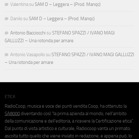
Valentina
su
SAM D – Leggera – (Prod. Manqc)
Danilo
su
SAM D – Leggera – (Prod. Manqc)
Antonio Bacciocchi
su
STEFANO SPAZZI / IVANO MAGI
GALLUZZI – Una rotonda per amare
Antonio Vasapollo
su
STEFANO SPAZZI / IVANO MAGI GALLUZZI
– Una rotonda per amare
ETICA
RadioCoop, musica e voce dei punti vendita Coop, ha ottenuto la
SA8000
diventando così "la prima azienda al mondo, nell'ambito
della comunicazione e dell'editoria, a ricevere la Certificazione etica".
Dal punto di vista artistico e culturale, Radiocoop vanta un primato:
ascolta tutto quello che viene inviato in redazione, e appena può, lo