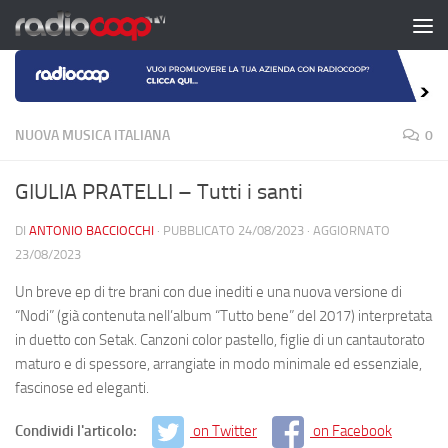
Salta al contenuto
NUOVA MUSICA ITALIANA
0
GIULIA PRATELLI – Tutti i santi
DI
ANTONIO BACCIOCCHI
· PUBBLICATO
24/08/2023
· AGGIORNATO
23/08/2023
Un breve ep di tre brani con due inediti e una nuova versione di
“Nodi” (già contenuta nell’album “Tutto bene” del 2017) interpretata
in duetto con Setak. Canzoni color pastello, figlie di un cantautorato
maturo e di spessore, arrangiate in modo minimale ed essenziale,
fascinose ed eleganti.
Condividi l'articolo:
on Twitter
on Facebook