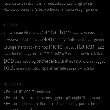
recensisce, e in alcuni casi, chiede collaborazione agli artisti.
Radiocoop sostiene l'arte, la cultura e la musica di ogni genere.
TAG CLOUD
cantautore
blues
beat
country
ambient
classica
bossa
elettronica
dance
folk
funk
crossover
garage
fusion
disco
indie
italiani
jazz
hip hop
Grunge;
hard rock
indie pop
new wave
metal;
nuova musica italiana
laPOP
lounge
kimura
pop
punk
rap
psichedelia
reggae
prog
post rock
r&b
rap italiano
rock
soul
sperimentale
trap
stoner
ska
swing
rockabilly
NETIQUETTE
• Evita di URLARE. Ti sentiamo.
• Evita di scrivere lo stesso messaggio in più luoghi. Ti leggiamo.
• Evita in luoghi pubblici (forum, chat, community) polemiche e
questioni personali.