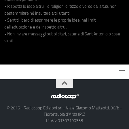
• Rispetta le idee altrui, le religioni e razze diverse dalla tua, non
bestemmiare né insultare altri utenti.
• Sentiti libero di esprimere le proprie idee, nei limiti
dell'educazione e del rispetto altrui.
• Non inviare messaggi pubblicitari, catene di Sant'Antonio o cose
simili.
© 2015 - Radiocoop Edizioni srl - Viale Giacomo Matteotti, 36/b -
Fiorenzuola d'Arda (PC)
P.IVA: 01307190338