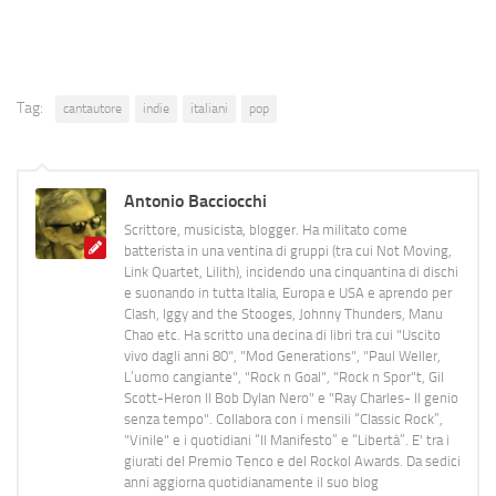
Tag:
cantautore
indie
italiani
pop
Antonio Bacciocchi
Scrittore, musicista, blogger. Ha militato come
batterista in una ventina di gruppi (tra cui Not Moving,
Link Quartet, Lilith), incidendo una cinquantina di dischi
e suonando in tutta Italia, Europa e USA e aprendo per
Clash, Iggy and the Stooges, Johnny Thunders, Manu
Chao etc. Ha scritto una decina di libri tra cui "Uscito
vivo dagli anni 80", "Mod Generations", "Paul Weller,
L’uomo cangiante", "Rock n Goal", "Rock n Spor"t, Gil
Scott-Heron Il Bob Dylan Nero" e "Ray Charles- Il genio
senza tempo". Collabora con i mensili “Classic Rock”,
"Vinile" e i quotidiani “Il Manifesto” e “Libertà”. E' tra i
giurati del Premio Tenco e del Rockol Awards. Da sedici
anni aggiorna quotidianamente il suo blog