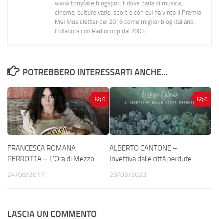
www.tonyface.blogspot.it dove parla di musica,
cinema, culture varie, sport e con cui ha vinto il Premio
Mei Musicletter del 2016 come miglior blog italiano.
Collabora con Radiocoop dal 2003.
POTREBBERO INTERESSARTI ANCHE...
0
0
FRANCESCA ROMANA
ALBERTO CANTONE –
PERROTTA – L’Ora di Mezzo
Invettiva dalle città perdute
24/08/2017
23/03/2023
LASCIA UN COMMENTO