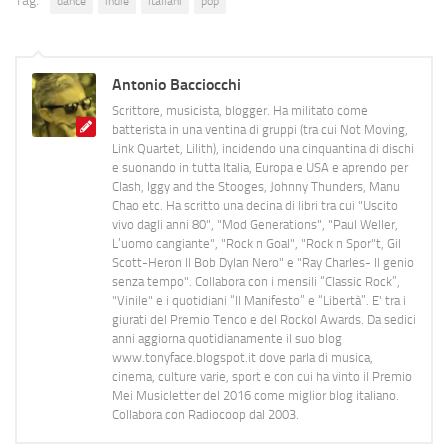
Tag:
dance
indie
italiani
pop
Antonio Bacciocchi
Scrittore, musicista, blogger. Ha militato come
batterista in una ventina di gruppi (tra cui Not Moving,
Link Quartet, Lilith), incidendo una cinquantina di dischi
e suonando in tutta Italia, Europa e USA e aprendo per
Clash, Iggy and the Stooges, Johnny Thunders, Manu
Chao etc. Ha scritto una decina di libri tra cui "Uscito
vivo dagli anni 80", "Mod Generations", "Paul Weller,
L’uomo cangiante", "Rock n Goal", "Rock n Spor"t, Gil
Scott-Heron Il Bob Dylan Nero" e "Ray Charles- Il genio
senza tempo". Collabora con i mensili “Classic Rock”,
"Vinile" e i quotidiani “Il Manifesto” e “Libertà”. E' tra i
giurati del Premio Tenco e del Rockol Awards. Da sedici
anni aggiorna quotidianamente il suo blog
www.tonyface.blogspot.it dove parla di musica,
cinema, culture varie, sport e con cui ha vinto il Premio
Mei Musicletter del 2016 come miglior blog italiano.
Collabora con Radiocoop dal 2003.