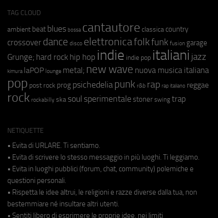
TAG CLOUD
cantautore
blues
beat
country
ambient
classica
bossa
elettronica
dance
folk
funk
crossover
garage
fusion
disco
indie
italiani
jazz
hip hop
Grunge;
hard rock
indie pop
new wave
metal;
nuova musica italiana
laPOP
lounge
kimura
pop
punk
rap
psichedelia
reggae
prog
post rock
r&b
rap italiano
rock
soul
sperimentale
trap
stoner
ska
swing
rockabilly
NETIQUETTE
• Evita di URLARE. Ti sentiamo.
• Evita di scrivere lo stesso messaggio in più luoghi. Ti leggiamo.
• Evita in luoghi pubblici (forum, chat, community) polemiche e
questioni personali.
• Rispetta le idee altrui, le religioni e razze diverse dalla tua, non
bestemmiare né insultare altri utenti.
• Sentiti libero di esprimere le proprie idee, nei limiti