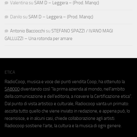
Valentina
su
SAM D – Leggera – (Prod. Manqc)
Danilo
su
SAM D – Leggera – (Prod. Manqc)
Antonio Bacciocchi
su
STEFANO SPAZZI / IVANO MAGI
GALLUZZI – Una rotonda per amare
ETICA
RadioCoop, musica e voce dei punti vendita Coop, ha ottenuto la
SA8000
diventando così "la prima azienda al mondo, nell'ambito
della comunicazione e dell'editoria, a ricevere la Certificazione etica".
Dal punto di vista artistico e culturale, Radiocoop vanta un primato:
ascolta tutto quello che viene inviato in redazione, e appena può, lo
recensisce, e in alcuni casi, chiede collaborazione agli artisti.
Radiocoop sostiene l'arte, la cultura e la musica di ogni genere.