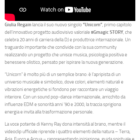
Giulia Regain
lancia il suo nuovo singolo
“Unicorn”
, primo capitolo
dell’innovativo progetto audiovisivo valoriale
#Gmagic STORY
, che
celebra 20 anni di carriera della DJ e produttrice internazionale. Un
traguardo importante che condivide con la sua community
realizzando un progetto che unisce musica, psicologia positiva e
benessere olistico, pensato per ispirare la nuova generazione.
“Unicorn” è molto più di un semplice brano: è l’apripista di un
universo musicale e simbolico, dove colori, elementi naturali e
vibrazioni energetiche si fondono per raccontare un viaggio
interiore. Con un sound pop-dance internazionale, arricchito da
influenze EDM e sonorità anni ’90 e 2000, la traccia sprigiona
energia e invita alla trasformazione personale.
La voce potente di Kenny Ray dona intensità al brano, mentre il
videoclip ufficiale riprende i quattro elementi della natura – Terra,
Aria, Fuoco e Acqua – rappresentando iniziazione, guida spirituale e