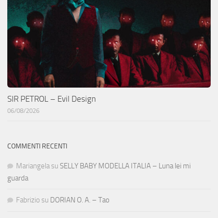
SIR PETROL – Evil Design
06/08/2026
COMMENTI RECENTI
Mariangela
su
SELLY BABY MODELLA ITALIA – Luna lei mi
guarda
Fabrizio
su
DORIAN O. A. – Tao