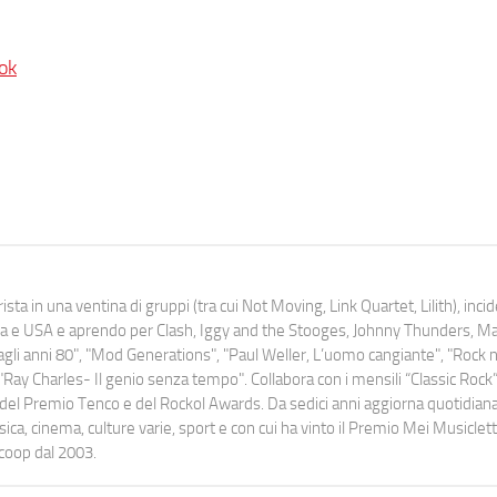
ok
ista in una ventina di gruppi (tra cui Not Moving, Link Quartet, Lilith), inc
uropa e USA e aprendo per Clash, Iggy and the Stooges, Johnny Thunders, 
o dagli anni 80", "Mod Generations", "Paul Weller, L’uomo cangiante", "Rock n
Ray Charles- Il genio senza tempo". Collabora con i mensili “Classic Rock”,
urati del Premio Tenco e del Rockol Awards. Da sedici anni aggiorna quotidia
a, cinema, culture varie, sport e con cui ha vinto il Premio Mei Musiclett
ocoop dal 2003.