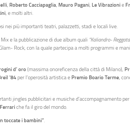
elli
,
Roberto Cacciapaglia
,
Mauro Pagani
,
Le Vibrazioni
e
F
ini
, e molti altri.
i nei più importanti teatri, palazzetti, stadi e locali live.
hi Mix e la pubblicazione di due album quali
“Kaliandro- Reggata
d Glam- Rock, con la quale partecipa a molti programmi e mani
ogini d’ oro
(massima onoreficenza della città di Milano),
Pr
reil ’84
per l’operosità artistica e
Premio Boario Terme
, con
ortanti jingles pubblicitari e musiche d’accompagnamento per
Ferrari
che fa il giro del mondo.
n toccate i bambini”
.