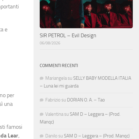
mportanti
ta e
SIR PETROL – Evil Design
06/08/2026
COMMENTI RECENTI
Mariangela
su
SELLY BABY MODELLA ITALIA
– Luna lei mi guarda
ano per
Fabrizio
su
DORIAN O. A. – Tao
sì una
Valentina
su
SAM D – Leggera – (Prod.
Manqc)
isti famosi
da Lear
,
Danilo
su
SAM D – Leggera – (Prod. Manqc)