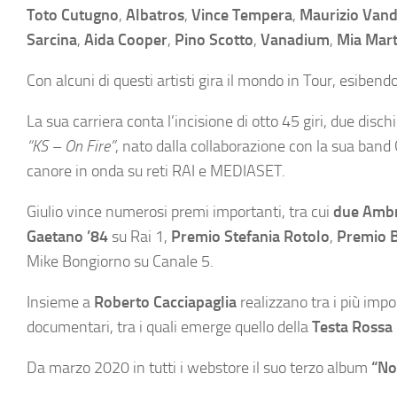
Toto Cutugno
,
Albatros
,
Vince Tempera
,
Maurizio Vand
Sarcina
,
Aida Cooper
,
Pino Scotto
,
Vanadium
,
Mia Mart
Con alcuni di questi artisti gira il mondo in Tour, esibendos
La sua carriera conta l’incisione di otto 45 giri, due disc
“KS – On Fire”
, nato dalla collaborazione con la sua ban
canore in onda su reti RAI e MEDIASET.
Giulio vince numerosi premi importanti, tra cui
due Ambr
Gaetano ’84
su Rai 1,
Premio Stefania Rotolo
,
Premio B
Mike Bongiorno su Canale 5.
Insieme a
Roberto Cacciapaglia
realizzano tra i più imp
documentari, tra i quali emerge quello della
Testa Rossa 
Da marzo 2020 in tutti i webstore il suo terzo album
“No