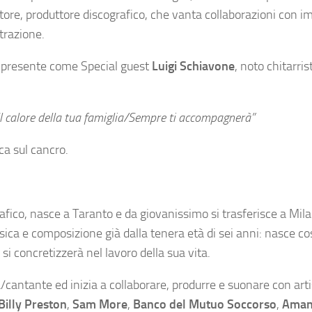
itore, produttore discografico, che vanta collaborazioni con i
strazione.
è presente come Special guest
Luigi Schiavone
, noto chitarris
Il calore della tua famiglia/Sempre ti accompagnerà”
rca sul cancro.
rafico, nasce a Taranto e da giovanissimo si trasferisce a Mil
musica e composizione già dalla tenera età di sei anni: nasce co
i concretizzerà nel lavoro della sua vita.
a/cantante ed inizia a collaborare, produrre e suonare con art
Billy Preston
,
Sam More
,
Banco del Mutuo Soccorso
,
Aman