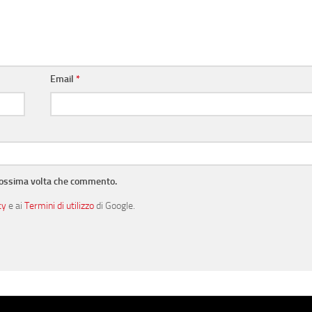
Email
*
prossima volta che commento.
cy
e ai
Termini di utilizzo
di Google.