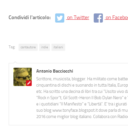
Condividi l'articolo:
on Twitter
on Facebo
Tag:
cantautore
indie
italiani
Antonio Bacciocchi
Scrittore, musicista, blogger. Ha militato come batter
cinquantina di dischi e suonando in tutta Italia, E
etc. Ha scritto una decina di libri tra cui "Uscito viv
"Rock n Spor"t, Gil Scott-Heron Il Bob Dylan Nero" e "
e i quotidiani “Il Manifesto” e “Libertà”. E' tra i gi
suo blog www.tonyface.blogspot.it dove parla di music
2016 come miglior blog italiano. Collabora con Radi