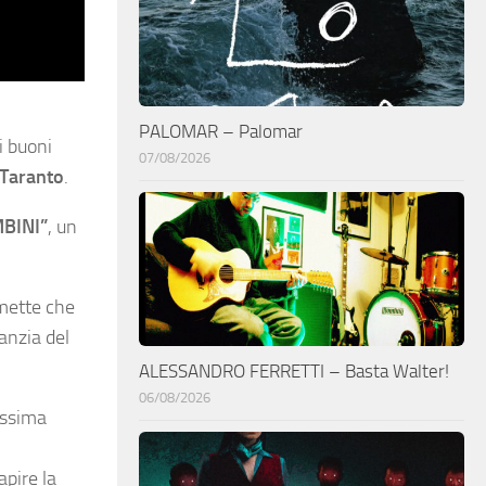
PALOMAR – Palomar
ei buoni
07/08/2026
Taranto
.
BINI”
, un
omette che
fanzia del
ALESSANDRO FERRETTI – Basta Walter!
06/08/2026
issima
apire la