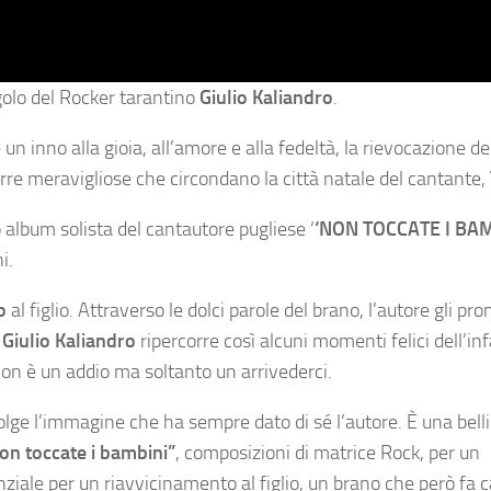
golo del Rocker tarantino
Giulio Kaliandro
.
è un inno alla gioia, all’amore e alla fedeltà, la rievocazione d
terre meravigliose che circondano la città natale del cantante,
o album solista del cantautore pugliese ‘
‘NON TOCCATE I BAM
i.
o
al figlio. Attraverso le dolci parole del brano, l’autore gli pr
.
Giulio Kaliandro
ripercorre così alcuni momenti felici dell’in
ò non è un addio ma soltanto un arrivederci.
lge l’immagine che ha sempre dato di sé l’autore. È una bell
on toccate i bambini”
, composizioni di matrice Rock, per un
ziale per un riavvicinamento al figlio, un brano che però fa c