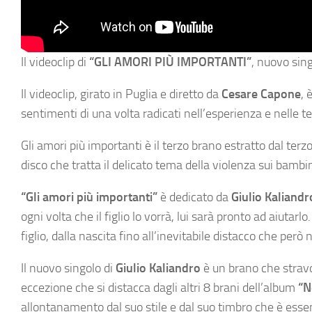
Il videoclip di
“GLI AMORI PIÙ IMPORTANTI”
, nuovo sin
Il videoclip, girato in Puglia e diretto da
Cesare Capone
, 
sentimenti di una volta radicati nell’esperienza e nelle 
Gli amori più importanti è il terzo brano estratto dal terz
disco che tratta il delicato tema della violenza sui bambin
“Gli amori più importanti”
è dedicato da
Giulio Kaliandr
ogni volta che il figlio lo vorrà, lui sarà pronto ad aiutarlo
figlio, dalla nascita fino all’inevitabile distacco che per
Il nuovo singolo di
Giulio Kaliandro
è un brano che stravo
eccezione che si distacca dagli altri 8 brani dell’album
“N
allontanamento dal suo stile e dal suo timbro che è essen