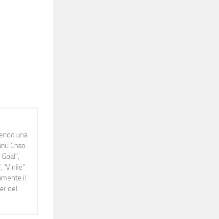
idendo una
Manu Chao
 Goal",
 "Vinile"
namente il
er del