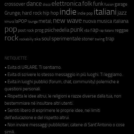
elettronica
dance
folk
funk
crossover
garage
fusion
disco
indie
italiani
jazz
hip hop
Grunge;
hard rock
indie pop
new wave
metal;
nuova musica italiana
laPOP
lounge
kimura
pop
punk
rap
psichedelia
reggae
prog
post rock
r&b
rap italiano
rock
soul
sperimentale
trap
stoner
ska
swing
rockabilly
NETIQUETTE
• Evita di URLARE. Ti sentiamo.
• Evita di scrivere lo stesso messaggio in più luoghi. Ti leggiamo.
• Evita in luoghi pubblici (forum, chat, community) polemiche e
questioni personali.
• Rispetta le idee altrui, le religioni e razze diverse dalla tua, non
bestemmiare né insultare altri utenti.
• Sentiti libero di esprimere le proprie idee, nei limiti
dell'educazione e del rispetto altrui.
• Non inviare messaggi pubblicitari, catene di Sant'Antonio o cose
simili.