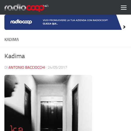
Salta al contenuto
KADIMA
Kadima
DI
ANTONIO BACCIOCCHI
·
24/05/2017