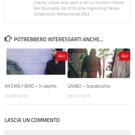
cinema, culture varie, sport e con cui ha vinto il Premio
Mei Musicletter del 2016 come miglior blog italiano.
Collabora con Radiocoop dal 2003.
POTREBBERO INTERESSARTI ANCHE...
0
0
AN EARLY BIRD – In dephts
GARBO – Scarabocchio
25/09/2019
29/12/2015
LASCIA UN COMMENTO