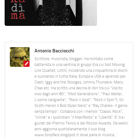
Antonio Bacciocchi
Scrittore, musicista, blogger. Ha militato come
batterista in una ventina di gruppi (tra cui Not Moving,
Link Quartet, Lilith), incidendo una cinquantina di dischi
e suonando in tutta Italia, Europa e USA e aprendo per
Clash, Iggy and the Stooges, Johnny Thunders, Manu
Chao etc. Ha scritto una decina di libri tra cui "Uscito
vivo dagli anni 80", "Mod Generations", "Paul Weller,
L’uomo cangiante", "Rock n Goal", "Rock n Spor"t, Gil
Scott-Heron Il Bob Dylan Nero" e "Ray Charles- Il genio
senza tempo". Collabora con i mensili “Classic Rock”,
"Vinile" e i quotidiani “Il Manifesto” e “Libertà”. E' tra i
giurati del Premio Tenco e del Rockol Awards. Da sedici
anni aggiorna quotidianamente il suo blog
www.tonyface.blogspot.it dove parla di musica,