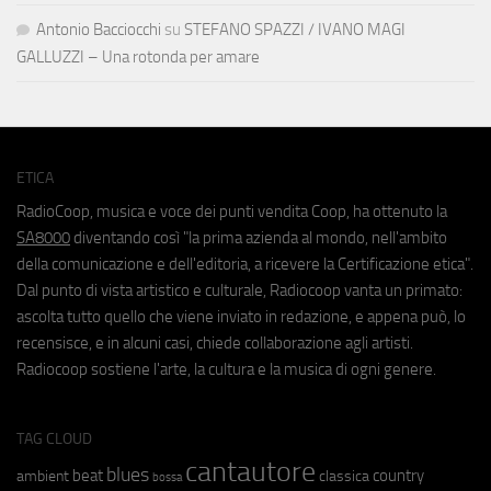
Antonio Bacciocchi
su
STEFANO SPAZZI / IVANO MAGI
GALLUZZI – Una rotonda per amare
ETICA
RadioCoop, musica e voce dei punti vendita Coop, ha ottenuto la
SA8000
diventando così "la prima azienda al mondo, nell'ambito
della comunicazione e dell'editoria, a ricevere la Certificazione etica".
Dal punto di vista artistico e culturale, Radiocoop vanta un primato:
ascolta tutto quello che viene inviato in redazione, e appena può, lo
recensisce, e in alcuni casi, chiede collaborazione agli artisti.
Radiocoop sostiene l'arte, la cultura e la musica di ogni genere.
TAG CLOUD
cantautore
blues
beat
country
ambient
classica
bossa