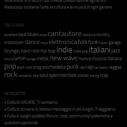
recensisce, e in alcuni casi, chiede collaborazione agli artisti.
Radiocoop sostiene l'arte, la cultura e la musica di ogni genere.
TAG CLOUD
cantautore
blues
beat
country
ambient
classica
bossa
elettronica
dance
folk
funk
crossover
garage
fusion
disco
indie
italiani
jazz
hip hop
Grunge;
hard rock
indie pop
new wave
metal;
nuova musica italiana
laPOP
lounge
kimura
pop
punk
rap
psichedelia
reggae
prog
post rock
r&b
rap italiano
rock
soul
sperimentale
trap
stoner
ska
swing
rockabilly
NETIQUETTE
• Evita di URLARE. Ti sentiamo.
• Evita di scrivere lo stesso messaggio in più luoghi. Ti leggiamo.
• Evita in luoghi pubblici (forum, chat, community) polemiche e
questioni personali.