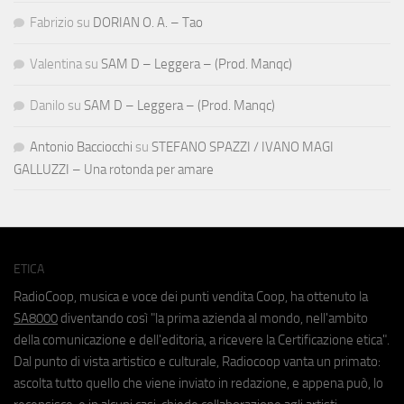
Fabrizio
su
DORIAN O. A. – Tao
Valentina
su
SAM D – Leggera – (Prod. Manqc)
Danilo
su
SAM D – Leggera – (Prod. Manqc)
Antonio Bacciocchi
su
STEFANO SPAZZI / IVANO MAGI
GALLUZZI – Una rotonda per amare
ETICA
RadioCoop, musica e voce dei punti vendita Coop, ha ottenuto la
SA8000
diventando così "la prima azienda al mondo, nell'ambito
della comunicazione e dell'editoria, a ricevere la Certificazione etica".
Dal punto di vista artistico e culturale, Radiocoop vanta un primato:
ascolta tutto quello che viene inviato in redazione, e appena può, lo