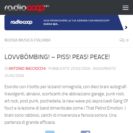
Salta al contenuto
NUOVA MUSICA ITALIANA
0
LOVVBÖMBING! – PISS! PEAS! PEACE!
DI
ANTONIO BACCIOCCHI
· PUBBLICATO
25/02/2026
· AGGIORNATO
24/02/2026
Esordio con il botto per la band romagnola, con dieci brani autografi
travolgenti, abrasivi, scorticanti che abbracciano garage, punk rock,
art rock, post punk, psichedelia, la new wave più aspra (vedi Gang Of
four) e la lezione di band dimenticate come i That Petrol Emotion. I
brani sono rabbiosi, carichi di irriverenza e ferocia sonora. Una
partenza di grande efficacia.