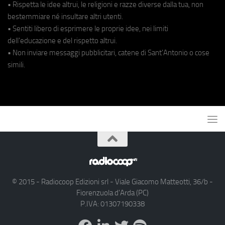
• Rispetta le idee altrui, le religioni e razze diverse dalla tua, non
bestemmiare né insultare altri utenti.
• Sentiti libero di esprimere le proprie idee, nei limiti
dell'educazione e del rispetto altrui.
• Non inviare messaggi pubblicitari, catene di Sant'Antonio o cose
simili.
© 2015 - Radiocoop Edizioni srl - Viale Giacomo Matteotti, 36/b -
Fiorenzuola d'Arda (PC)
P.IVA: 01307190338