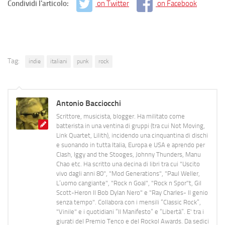
Condividi l'articolo:
on Twitter
on Facebook
Tag:
indie
italiani
punk
rock
Antonio Bacciocchi
Scrittore, musicista, blogger. Ha militato come
batterista in una ventina di gruppi (tra cui Not Moving,
Link Quartet, Lilith), incidendo una cinquantina di dischi
e suonando in tutta Italia, Europa e USA e aprendo per
Clash, Iggy and the Stooges, Johnny Thunders, Manu
Chao etc. Ha scritto una decina di libri tra cui "Uscito
vivo dagli anni 80", "Mod Generations", "Paul Weller,
L’uomo cangiante", "Rock n Goal", "Rock n Spor"t, Gil
Scott-Heron Il Bob Dylan Nero" e "Ray Charles- Il genio
senza tempo". Collabora con i mensili “Classic Rock”,
"Vinile" e i quotidiani “Il Manifesto” e “Libertà”. E' tra i
giurati del Premio Tenco e del Rockol Awards. Da sedici